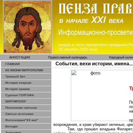
АННОТАЦИИ
Православный календарь
Народный кале
События, вехи истории, имена...
ГЛАВНАЯ
ИЗ ЖИЗНИ МИТРОПОЛИИ
Тронный Зал
История епархии
Т
История храмов
Сурская ГОЛГОФА
МАРТИРОЛОГ
П
п
Пензенские святыни
н
Святые источники
п
Фотогалерея"ХХ век"
возрождения, а храм убирают зеленью, цве
Беседка
Там, где прошел владыка Филарет
Зарисовки