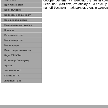
соборе. Зелень, на которую ступал
высок
целебной. Для тех, кто опоздал на службу
Щит Отечества
на ней босиком - набирались силы и здоро
Воин-мученик
Вопросы священнику
Воскресная школа
Православные чудеса
Ковчежец
Паломничество
Миссионерство
Милосердие
Благотворительность
Ради ХРИСТА !
В помощь болящему
Архив
Альманах П Л
Газета П П С
Журнал П Е В