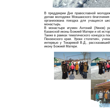
В преддверии Дня православной молодеж
делам молодежи
Мокшанского
благочиния
организована поездка для учащихся 
монастырь.
В монастыре игумен Антоний (Умнов) р
Казанской
иконы
Божией
Матери и об истор
Также в рамках тематического конкурса п
Пензенского края. Уроки столетия», уче
интервью у Токаревой В.Д., рассказавше
икону
Божией
Матери.