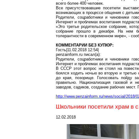
всего более 400 человек.
Все присутствовавшие посетили выставк
возникающих в процессе общения с детьми
Родители, соцработники и чиновники гов
Интернет и проблемах воспитания подраст
«Это третье родительское собрание, кото
собрание прошло в декабре. На
нем
бы
толерантности в современном мире», - соо
КОММЕНТАРИИ БЕЗ КУПЮР:
Гость|11.02.2018 12:54|
penzainform.ru
писал(
a
):
Родители, соцработники и чиновники гов
Интернет и проблемах воспитания подраст
В СССР этот вопрос не стоял на повестк
боялся ходить ночью во вторую и третью 
до края,
позорище
. Голосовать пойду з
правильно. Национализация газовой и н
заводов, садиков, создание рабочих мест. 
http://www.penzainform.ru/news/social/2018/0
Школьники посетили храм
в
с
12.02.2018