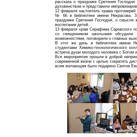
рассказа о празднике Сретения Господня
духовенством и представили импровизиров
12 февраля настоятель храма протоиерей
№ 66 в библиотеке имени Некрасова. З
празднике Сретения Господня, о смысле ж
воспитании детей.
13 февраля храм Серафима
Саровского
по
со священником школьники обсудили
возможностями, поговорили о главных вызо
В этот же день в библиотеке имени Не
студентами Химико-технологического ко
встреча души молодого человека с Богом и
Все мероприятия прошли в доброй непри
современной жизни с целью
сократить
дист
всем желающим было подарено Святое Ева