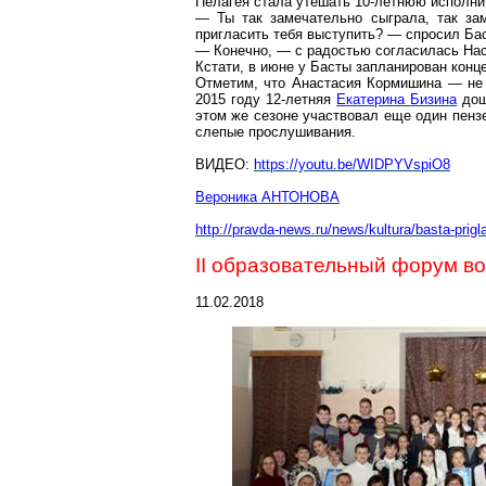
Пелагея стала утешать 10-летнюю исполни
— Ты так замечательно сыграла, так за
пригласить тебя выступить? — спросил
Б
а
— Конечно, — с радостью согласилась Нас
Кстати, в июне у
Басты
запланирован конце
Отметим, что Анастасия
Кормишина
— не п
2015 году 12-летняя
Екатерина
Бизина
дош
этом же сезоне участвовал еще один пенз
слепые прослушивания.
ВИДЕО:
https://youtu.be/WIDPYVspiO8
Вероника АНТОНОВА
http://pravda-news.ru/news/kultura/basta-prig
II образовательный форум в
11.02.2018