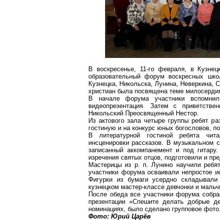
В воскресенье, 11-го февраля, в Кузн
образовательный форум воскресных шко
Кузнецка,
Никольска
, Лунина,
Неверкина
,
С
христиан была посвящена теме милосерди
В начале форума участники вспомнил
видеопрезентация
. Затем с приветств
Никольский Преосвященный Нестор.
Из актового зала четыре группы ребят ра
гостиную и на конкурс юных богословов, п
В литературной гостиной ребята чита
инсценировки рассказов. В музыкальном с
записанный аккомпанемент и под гитару
изречения
святых отцов, подготовили и пр
Мастерицы из р. п.
Лунино
научили ребят
участники форума осваивали непростое и
Фигурки из бумаги усердно складывали
кузнецком
мастер-классе
девчонки и мальч
После обеда все участники форума собра
презентации «Спешите делать добрые де
номинациях, было сделано групповое фото
Фото: Юрий Царёв