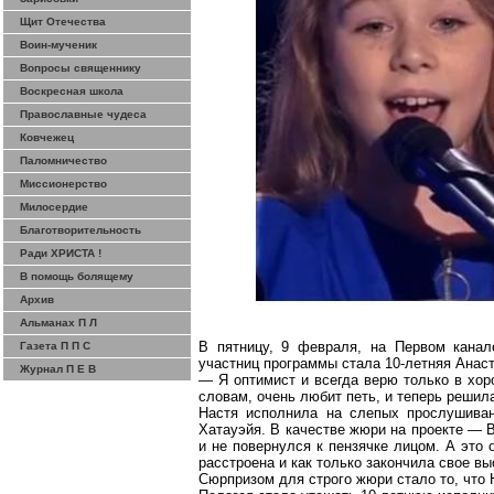
Щит Отечества
Воин-мученик
Вопросы священнику
Воскресная школа
Православные чудеса
Ковчежец
Паломничество
Миссионерство
Милосердие
Благотворительность
Ради ХРИСТА !
В помощь болящему
Архив
Альманах П Л
В пятницу, 9 февраля, на
П
ервом канал
Газета П П С
участниц программы стала 10-летняя Анас
Журнал П Е В
— Я оптимист и всегда верю только в
хор
словам, очень любит петь, и теперь решил
Настя исполнила на слепых прослушив
Хатауэйя
. В качестве жюри на проекте —
и не повернулся к
пензячке
лицом. А это 
расстроена и как только закончила свое в
Сюрпризом для строго жюри стало то, что 