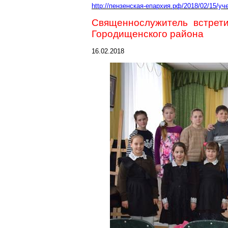
http://пензенская-епархия
.р
ф/2018/02/15/у
Священнослужитель встрет
Городищенского
района
16.02.2018