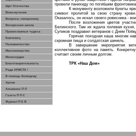
провели панихиду по погибшим фронтовика
Щит Отечества
К монументу возложили букеты ярко
Воин-мученик
символ пролитой за свою страну крови
Оказалось, он искал своего ровесника - во
Вопросы священнику
После возложения цветов участн
Воскресная школа
Белинского. Там их ждала полевая кухня,
Супиков поздравил ветеранов с Днем Побе
Православные чудеса
Горячая походная каша многим нав
Ковчежец
скромная пища и солдатская шинель.
Паломничество
В завершение мероприятия вет
коллективное фото на память. Конкретн
Миссионерство
считает своим личным долгом.
Милосердие
ТРК «Наш Дом»
Благотворительность
Ради ХРИСТА !
В помощь болящему
Архив
Альманах П Л
Газета П П С
Журнал П Е В