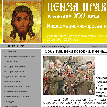
АННОТАЦИИ
Православный календарь
Народный кале
События, вехи истории, имена...
ГЛАВНАЯ
ИЗ ЖИЗНИ МИТРОПОЛИИ
Тронный Зал
История епархии
История храмов
Сурская ГОЛГОФА
собира
пообща
МАРТИРОЛОГ
годы В
Пензенские святыни
Законо
Святые источники
канун 
фашизм
Фотогалерея"ХХ век"
Для 150 ветеранов были подан
Беседка
Мироносицкое кладбище. Могилы воинов,
цветами в руках защитники Родины напра
Зарисовки