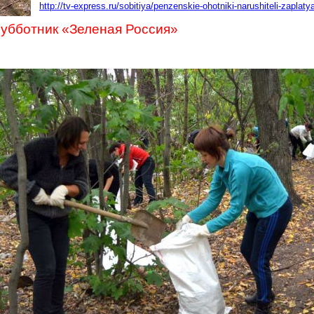
http://tv-express.ru/sobitiya/penzenskie-ohotniki-narushiteli-zaplatya
субботник
«Зеленая Россия»