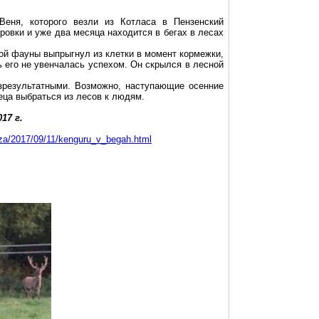
Веня, которого везли из Котласа в Пензенский
ровки и уже два месяца находится в бегах в лесах
ой фауны выпрыгнул из клетки в момент кормежки,
ть его не увенчалась успехом. Он скрылся
в
лесной
зрезультатными. Возможно, наступающие осенние
еца выбраться из лесов к людям.
017 г
.
nza/2017/09/11/kenguru_v_begah.html