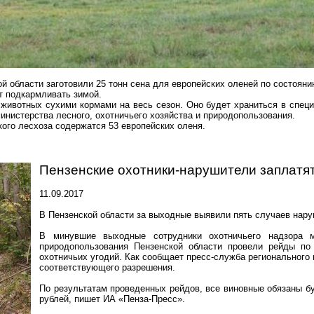
й области заготовили 25 тонн сена для европейских оленей по состояни
т подкармливать зимой.
 животных сухими кормами на весь сезон. Оно будет храниться в спе
инистерства лесного, охотничьего хозяйства и природопользования.
кого лесхоза содержатся 53
европейских
оленя.
Пензенские охотники-нарушители заплатя
11.09.2017
В Пензенской области за выходные выявили пять случаев нару
В минувшие выходные сотрудники охотничьего надзора ми
природопользования Пензенской области провели рейды по
охотничьих угодий.
Как сообщает пресс-служба регионального
соответствующего разрешения.
По результатам проведенных рейдов, все виновные обязаны б
рублей, пишет ИА «Пенза-Пресс».