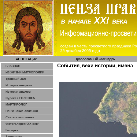
АННОТАЦИИ
Православный календарь
События, вехи истории, имена...
ГЛАВНАЯ
ИЗ ЖИЗНИ МИТРОПОЛИИ
Тронный Зал
История епархии
История храмов
Сурская ГОЛГОФА
МАРТИРОЛОГ
Пензенские святыни
Святые источники
Фотогалерея"ХХ век"
Беседка
Зарисовки