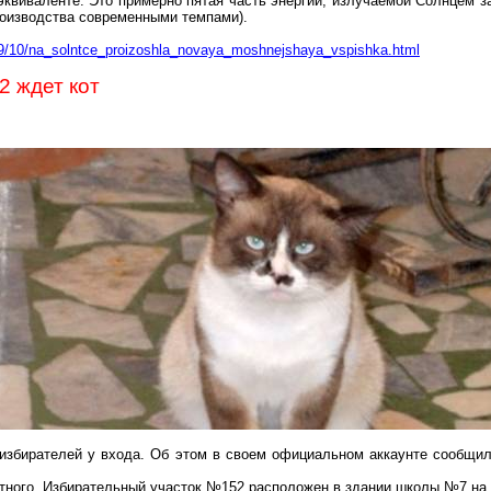
квиваленте. Это примерно пятая часть энергии, излучаемой Солнцем за
роизводства современными темпами).
/09/10/na_solntce_proizoshla_novaya_moshnejshaya_vspishka.html
 ждет кот
т избирателей у входа. Об этом в своем официальном
аккаунте
сообщили
ного. Избирательный участок №152 расположен в здании школы №7 на у