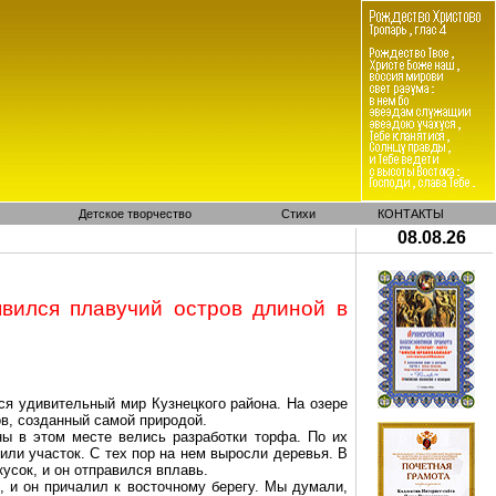
Детское творчество
Стихи
КОНТАКТЫ
08.08.26
вился плавучий остров длиной в
ся удивительный мир Кузнецкого района. На озере
в, созданный самой природой.
ы в этом месте велись разработки торфа. По их
или участок. С тех пор на
нем
выросли деревья. В
усок, и он отправился вплавь.
, и он причалил к восточному берегу. Мы думали,