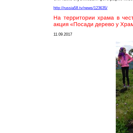
http://russia58.tv/news/123635/
На территории храма в чес
акция «Посади дерево у Хра
11.09.2017