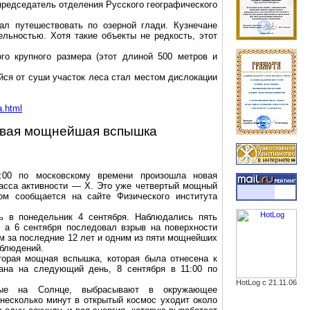
л председатель отделения Русского географического
ал путешествовать по озерной глади. Кузнечане
ельностью. Хотя такие объекты не редкость, этот
го крупного размера (этот длиной
500 метров
и
ийся от суши участок леса стал местом дислокации
a.html
овая мощнейшая вспышка
:00 по московскому времени произошла новая
асса активности — Х. Это уже четвертый мощный
ом сообщается на сайте Физического института
ь в понедельник 4 сентября.
Наблюдались пять
 а 6 сентября последовал взрыв на поверхности
м за последние 12 лет и одним из пяти мощнейших
аблюдений.
вторая мощная вспышка, которая была отнесена к
ана на следующий день, 8 сентября в 11:00 по
HotLog с 21.11.06
ые на Солнце, выбрасывают в окружающее
 несколько минут в открытый космос уходит около