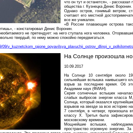
что он тут и останется», - рассказа
общества
г
. Кузнецка Денис Воронин.
Однако остров, гонимый ветром, ст
считают его местной достопримечат
все же уникален.
«В России плавающие острова тако
ретишь», - констатировал Денис Воронин.
необитаемого не претендует: на него ступала нога человека. Оторвавш
довольно твердый, по нему можно спокойно передвигаться.
9/09/v_kuznetckom_rajone_poyavilsya_plavuchij_ostrov_dlinoj_v_polkilometr
На Солнце произошла н
10.09.2017
На Солнце 10 сентября около 19
сильнейшая вспышка наивысшего кл
взрыв за последнее время. Об эт
Академии наук (ФИАН).
Серия солнечных вспышек началас
слабых выбросов энергии класса М,
Солнца, который оказался крупнейши
взрывов на звезде за всю историю н
7 сентября, в четверг, произошла 
классу X. Третья была зафиксиров
московскому времени.
Мощнейшие вспышки, наблюдаем
пространство огромную энергию. За