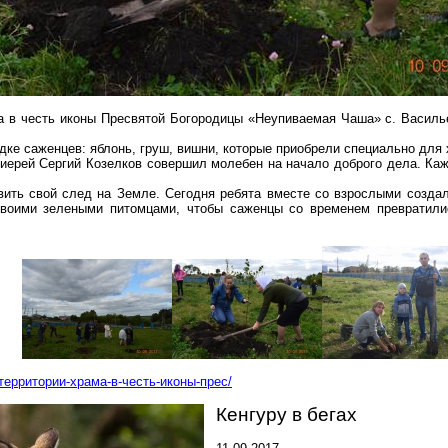
ма в честь иконы Пресвятой Богородицы «
Неупиваемая
Чаша»
с
.
Василь
дке саженцев: яблонь, груш, вишни, которые приобрели специально для 
иерей Сергий Козелков совершил молебен на начало доброго дела. Ка
вить свой след на Земле. Сегодня ребята вместе
со
взрослыми создал
своими зелеными питомцами, чтобы саженцы со временем превратил
-территории-храма-в-честь-иконы-прес/
Кенгуру в бегах