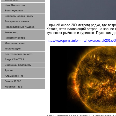
Щит Отечества
Воин-мученик
Вопросы священнику
Воскресная школа
шириной около
200 метров
) редко, где вст
Православные чудеса
Кстати, этот плавающий остров на звание 
Ковчежец
кузнецких рыбаков и туристов. Грунт там 
Паломничество
http://www.penzainform.ru/news/social/2017/0
Миссионерство
Милосердие
Благотворительность
Ради ХРИСТА !
В помощь болящему
Архив
Альманах П Л
Газета П П С
Журнал П Е В