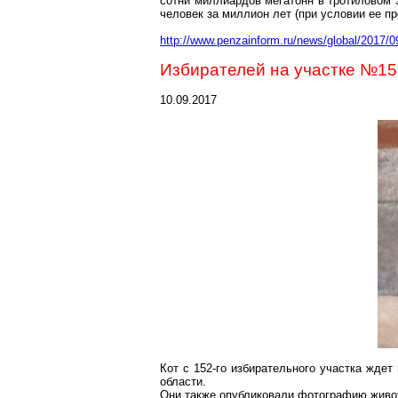
сотни миллиардов мегатонн в тротиловом э
человек за миллион лет (при условии ее п
http://www.penzainform.ru/news/global/2017
Избирателей на
участке
№152
10.09.2017
Кот с 152-го избирательного участка жде
области.
Они также опубликовали фотографию живот