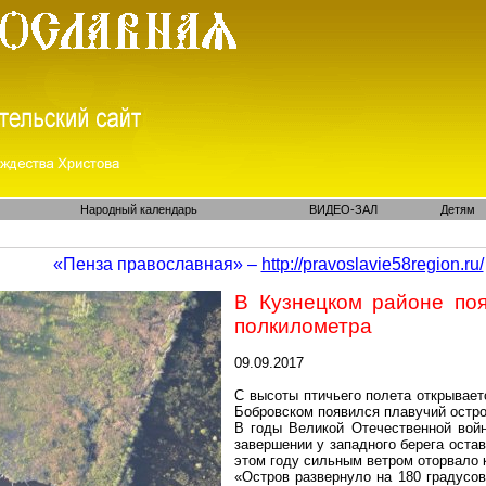
Народный календарь
ВИДЕО-ЗАЛ
Детям
«Пенза православная» –
http://pravoslavie58region.ru/
В Кузнецком районе поя
полкилометра
09.09.2017
С высоты птичьего полета открывает
Бобровском появился плавучий остро
В годы Великой Отечественной войн
завершении у западного берега остав
этом году сильным ветром оторвало к
«Остров развернуло на 180 градусов