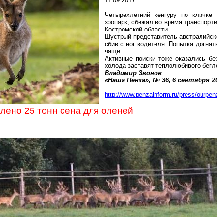
11.09.2017
Четырехлетний кенгуру по кличке 
зоопарк, сбежал во время транспорти
Костромской области.
Шустрый представитель австралийск
сбив с ног водителя. Попытка догна
чаще.
Активные поиски тоже оказались бе
холода заставят теплолюбивого бегл
Владимир Звонов
«Наша Пенза», № 36, 6 сентября
2
http://www.penzainform.ru/press/ourpe
лено 25 тонн сена для оленей