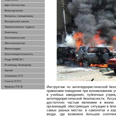
Щит Отечества
Воин-мученик
Вопросы священнику
Воскресная школа
Православные чудеса
Ковчежец
Паломничество
Миссионерство
Милосердие
Благотворительность
Ради ХРИСТА !
В помощь болящему
Архив
Альманах П Л
Газета П П С
Инструктаж по антитеррористической без
Журнал П Е В
правилами поведения при возникновении 
в учебных заведениях, публичных учреж
антитеррористической безопасности. Акту
достаточно частым явлением в жизни.
организаций, обостряющих ситуацию в бли
самых разных местах: в самолетах и аэро
везде, где возможно большое скоплен