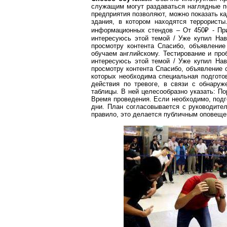
служащим могут раздаваться наглядные п
предприятия позволяют, можно показать к
здания, в котором находятся террорист
информационных стендов – От 450
₽
- При
интересуюсь этой темой
/ У
же купил Нав
просмотру
контента
Спасибо, объявление
обучаем английскому. Тестирование и про
интересуюсь этой темой
/ У
же купил Нав
просмотру
контента
Спасибо, объявление 
которых необходима специальная подготов
действия по тревоге, в связи с обнару
таблицы. В ней целесообразно указать: П
Время проведения. Если необходимо, подг
дни. План согласовывается с руководител
правило, это делается публичным оповещен