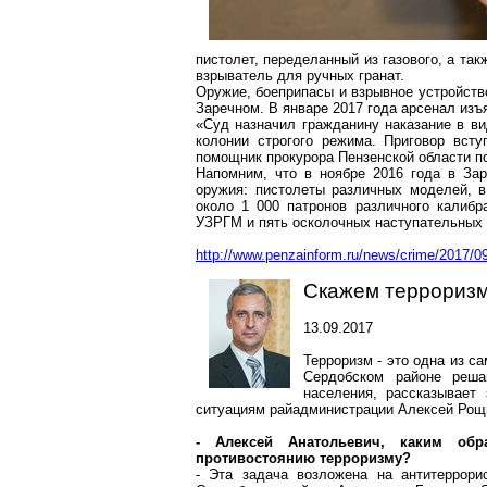
пистолет, переделанный из газового, а та
взрыватель для ручных гранат.
Оружие, боеприпасы и взрывное устройство
Заречном. В январе 2017 года арсенал изъ
«Суд назначил гражданину наказание в ви
колонии строгого режима. Приговор вст
помощник прокурора Пензенской области 
Напомним, что в ноябре 2016 года в З
оружия: пистолеты различных моделей, в 
около 1 000 патронов различного калибра
УЗРГМ и пять осколочных наступательных 
http://www.penzainform.ru/news/crime/2017/09
Скажем терроризм
13.09.2017
Терроризм - это одна из с
Сердобском
районе решаю
населения, рассказывает
ситуациям райадминистрации Алексей Рощ
- Алексей Анатольевич, каким обр
противостоянию терроризму?
- Эта задача возложена на антитеррори