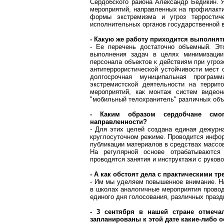
Сердобского
района Александр
Бедикин
. 
мероприятий, направленных на профилакти
формы экстремизма и угроз
терростич
исполнительных органов государственной 
- Какую же работу приходится выполня
- Ее перечень достаточно объемный. Эт
выполнения задач в целях минимизаци
персонала объектов к действиям при угро
антитеррористической устойчивости мест
долгосрочная муниципальная програм
экстремистской деятельности на терри
мероприятий, как монтаж систем видеон
"мобильный телохранитель" различных объ
- Каким образом
сердобчане
смогу
направленности?
- Для этих целей создана единая дежур
круглосуточном режиме. Проводится инфор
публикации материалов в средствах массо
На регулярной основе отрабатываются
проводятся занятия и инструктажи с руков
- А как обстоят дела с практическими т
- Им мы уделяем повышенное внимание. Н
в школах аналогичные мероприятия провод
единого дня голосования, различных празд
- 3 сентября в нашей стране отмеч
запланированы к этой дате какие-либо