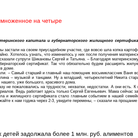
умноженное на четыре
атеринского капитала и губернаторского жилищного сертифик
ы застали на
своем
приусадебном участке, где вовсю шла копка картоф
но. Хотелось узнать, что изменилось у них после получения материнск
сказали супруги
Шикановы
Сергей и Татьяна. – Благодаря материнскому
рнаторский сертификат. Так что обязательно будем расширять жилую
 в доме.
тели. – Самый старший и главный наш помощник восьмиклассник Ваня в
елина – музыкой и танцами. Ну а младший, четырехлетний Никита стар
 нашего, уже большого, красивого дома.
разу не пожаловались на трудности, нехватки, недостатки. А они есть. 
риалов. Ведь работает здесь только Сергей Евгеньевич. Мама сейчас 
ала и жилищного сертификата стало главным событием в нашей семейн
жайте к нам годика через 2-3, увидите перемены, – сказали на прощани
х детей задолжала более 1 млн. руб. алиментов