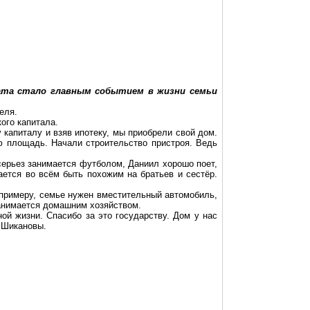
ата стало главным событием в жизни семьи
еля.
ого капитала.
 капиталу и взяв ипотеку, мы приобрели свой дом.
 площадь. Начали строительство пристроя. Ведь
серьез занимается футболом, Даниил хорошо поет,
ается во всём быть похожим на братьев и сестёр.
К примеру, семье нужен вместительный автомобиль,
занимается домашним хозяйством.
ой жизни. Спасибо за это государству. Дом у нас
е
Шикановы
.