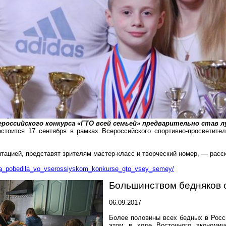
российского конкурса «ГТО всей семьей» предварительно став лу
стоится 17 сентября в рамках Всероссийского спортивно-просветите
нтацией
, представят зрителям мастер-класс и творческий номер, — расс
ya_pobedila_vo_vserossiyskom_konkurse_gto_vsey_semey/
Большинством бедняков о
06.09.2017
Более половины всех бедных в Росс
этом в ходе Восточного экономич