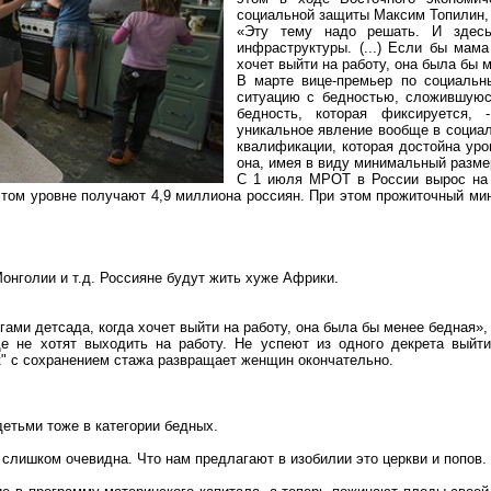
социальной защиты Максим
Топилин
«Эту тему надо решать. И здесь 
инфраструктуры. (...) Если бы мам
хочет выйти на работу, она была бы м
В марте вице-премьер по социаль
ситуацию с бедностью, сложившуюс
бедность, которая фиксируется, 
уникальное явление вообще в социал
квалификации, которая достойна уро
она, имея в виду минимальный
разме
С 1 июля МРОТ в России вырос на 3
этом
уровне получают 4,9 миллиона россиян. При этом прожиточный мин
М
онголии
и т.д. Россияне будут жить хуже Африки.
ми детсада, когда хочет выйти на работу, она была бы менее бедная», 
е не хотят выходить на работу. Не успеют из одного декрета выйти
к" с сохранением стажа развращает женщин окончательно.
етьми тоже в категории бедных.
 слишком очевидна
. Что нам предлагают в изобилии это церкви и попов.