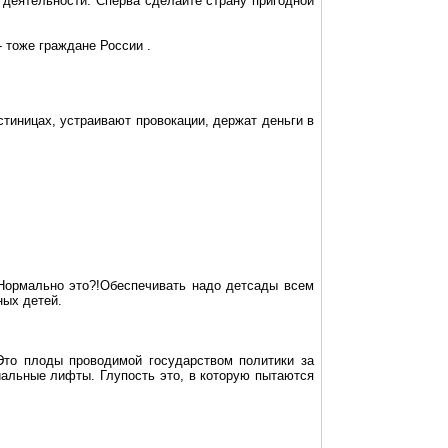
 деятельности.
Сперва
сделайте страну пригодной
 тоже граждане России .
тиницах, устраивают провокации, держат деньги в
 Нормально
это?
!О
беспечивать
надо детсады всем
ных детей.
Это плоды проводимой государством политики за
иальные лифты. Глупость это, в которую пытаются