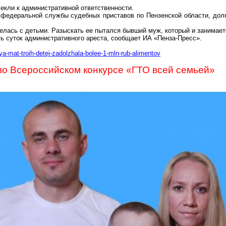
екли к административной ответственности.
федеральной службы судебных приставов по Пензенской области, долг
елась с детьми. Разыскать ее пытался бывший муж, который и занимает
ь суток административного ареста, сообщает ИА «Пенза-Пресс».
aya-mat-troih-detej-zadolzhala-bolee-1-mln-rub-alimentov
во Всероссийском конкурсе «ГТО всей семьей»