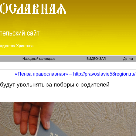
Народный календарь
ВИДЕО-ЗАЛ
Детям
«Пенза православная» –
http://pravoslavie58region.ru/
будут увольнять за поборы с родителей