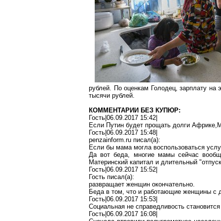
рублей. По оценкам
Голодец
, зарплату на
тысячи рублей.
КОММЕНТАРИИ БЕЗ КУПЮР:
Гость|06.09.2017 15:42|
Если Путин будет прощать долги
Африке
,
Гость|06.09.2017 15:48|
penzainform.ru
писал(
a
):
Если бы мама могла воспользоваться услуга
Да вот беда, многие мамы сейчас вообщ
Материнский капитал и длительный "отпус
Гость|06.09.2017 15:52|
Гость писал(
a
):
развращает женщин окончательно.
Беда в том, что и работающие женщины с д
Гость|06.09.2017 15:53|
Социальная не справедливость
становится
Гость|06.09.2017 16:08|