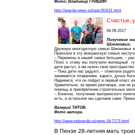
Фото: Владимир ГРИШИН
http://pravda-news.ru/topic/81631.html
Счастье, 
04.09.2017
Получение м
Шикановых
.
Дружную многодетную семью
Шикановых
м
Приехали в эту
мокшанскую
семью неслучай
– Перемены в нашей семье большие, – рас
Плюс к этому мы получили жилищный губе
дети растут, и им нужно свое пространство
– Пока дети нас радуют, – отметили роди
занимается плаванием, каратэ, дочка Анг
Надеемся, что он пойдет в первый класс из
Удивительно, за время разговора, они ни 
помощь в приобретении строительных мате
– Конечно, получение материнского капит
есть, а остальное мы сделаем сами. Приез
Валерий ТИТОВ.
Фото автора.
http://www.selpravda.ru/news-18-7173.html
В Пензе 28-летняя мать трои