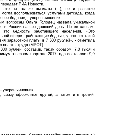
, передает РИА Новости.
это не только выплаты (...), но и развитие
а могла воспользоваться услугами детсада, когда
енее бедная», - уверен чиновник.
ным вопросам Ольга
Голодец
назвала уникальной
я в России на сегодняшний день. По ее словам,
- это бедность работающего населения. «Это
ьной сфере - работающие бедные, у нас нет такой
вня заработной платы в 7 500 рублей», - отметила
р оплаты труда
(МРОТ).
00 рублей, составив, таким образом, 7,8 тысячи
имум в первом квартале 2017 года составляет 9,9
- уверен чиновник.
, сразу оформляют другой, а потом и в третий.