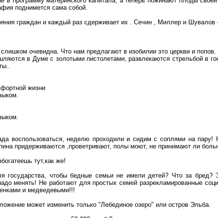
е в программу материнского капитала, а теперь пожинают плоды своей
афия поднимется сама собой.
ояния граждан и каждый раз сдерживает их
.
Сечин
, Миллер и Шувалов -
 слишком очевидна
. Что нам предлагают в изобилии это церкви и попов.
шляются
в Думе с золотыми пистолетами, развлекаются стрельбой в гос
ты
..
мфортной жизни
зыком.
зыком.
ада воспользоваться, неделю проходили и сидим с соплями на пару!
пина
придерживаются ,проветривают, полы моют, не принимают ли боль
азбогатеешь
тут
,к
ак
же!
ля государства, чтобы бедные семьи не имели детей? Что за бред? 
надо менять! Не работают для простых семей разрекламированные соц
енками
и
медведевыми
!!!
ложение может изменить только "Лебединое озеро" или остров Эльба.