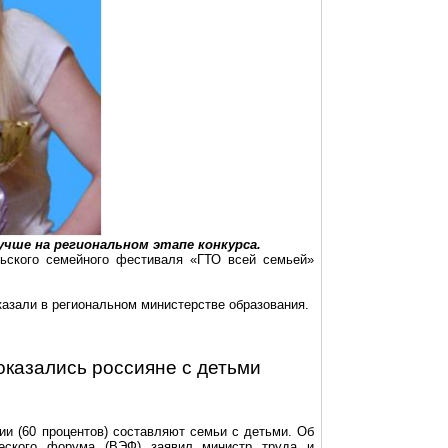
чше на региональном этапе конкурса.
льского семейного фестиваля «ГТО всей семьей»
казали в региональном министерстве образования.
казались россияне с детьми
ии (60 процентов) составляют семьи с детьми. Об
еского форума (ВЭФ) заявил министр труда и