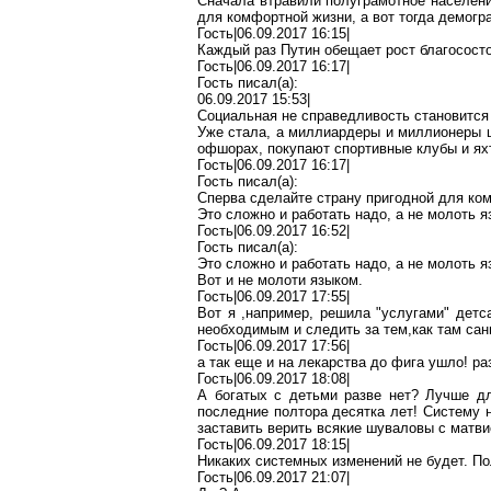
Сначала
втравили
полуграмотное населени
для комфортной жизни, а вот тогда демогр
Гость|06.09.2017 16:15|
Каждый раз Путин обещает рост благосост
Гость|06.09.2017 16:17|
Гость писал(
a
):
06.09.2017 15:53|
Социальная не справедливость
становится
Уже стала, а миллиардеры и миллионеры
офшорах
, покупают спортивные клубы и ях
Гость|06.09.2017 16:17|
Гость писал(
a
):
Сперва
сделайте страну пригодной для ко
Это сложно и работать надо, а не молоть я
Гость|06.09.2017 16:52|
Гость писал(
a
):
Это сложно и работать надо, а не молоть я
Вот и не молоти языком.
Гость|06.09.2017 17:55|
Вот я
,
например, решила "услугами" детс
необходимым и следить за
тем,как
там
сан
Гость|06.09.2017 17:56|
а так еще и на лекарства до фига ушло! р
Гость|06.09.2017 18:08|
А богатых с детьми разве нет? Лучше д
последние полтора десятка лет! Систему 
заставить верить всякие
шуваловы
с
матви
Гость|06.09.2017 18:15|
Никаких системных изменений не будет. По
Гость|06.09.2017 21:07|