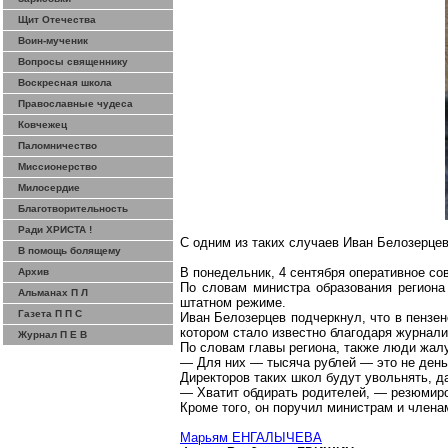
Щит Отечества
Воин-мученик
Вопросы священнику
Воскресная школа
Православные чудеса
Ковчежец
Паломничество
Миссионерство
Милосердие
Благотворительность
Ради ХРИСТА !
С одним из таких случаев Иван Белозерце
В помощь болящему
В понедельник, 4 сентября оперативное с
Архив
По словам министра образования региона 
Альманах П Л
штатном режиме.
Газета П П С
Иван Белозерцев подчеркнул, что в пензен
котором стало известно благодаря журнали
Журнал П Е В
По словам главы региона, также люди жал
— Для них — тысяча рублей — это не деньг
Директоров таких школ будут увольнять, д
— Хватит обдирать родителей, — резюмиро
Кроме того, он поручил министрам и членам
Марьям ЕНГАЛЫЧЕВА