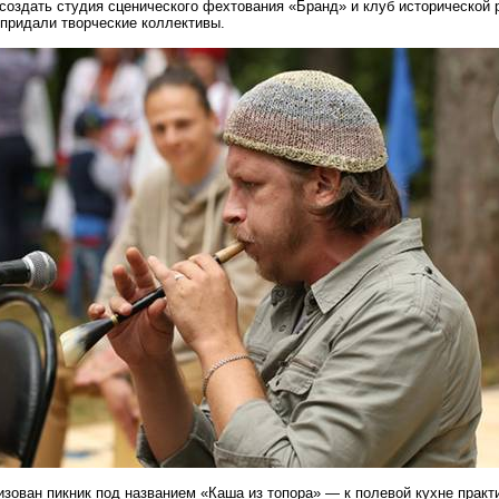
создать студия сценического фехтования «
Бранд
» и клуб исторической 
придали творческие коллективы.
зован пикник под названием «Каша из топора» — к полевой кухне практ