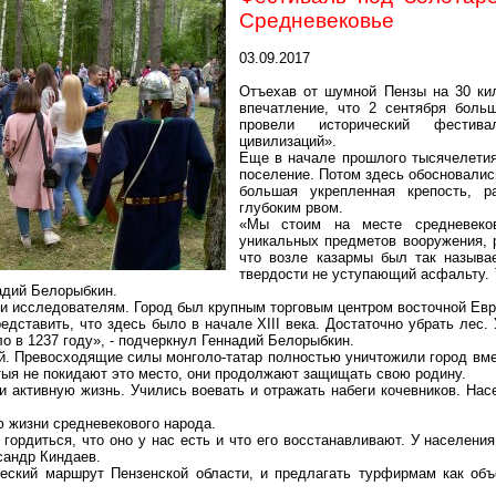
Средневековье
03.09.2017
Отъехав от шумной Пензы на
30 ки
впечатление, что 2 сентября боль
провели исторический фестив
цивилизаций».
Еще в начале прошлого тысячелети
поселение. Потом здесь обосновали
большая укрепленная крепость, р
глубоким рвом.
«Мы стоим на
месте
средневеко
уникальных предметов вооружения, 
что возле казармы был так называ
твердости не уступающий асфальту. Т
надий
Белорыбкин
.
ли исследователям. Город был крупным торговым центром восточной Евр
едставить, что здесь было в начале XIII века. Достаточно убрать лес
ло в 1237 году», - подчеркнул Геннадий
Белорыбкин
.
й. Превосходящие силы монголо-татар полностью уничтожили город вмес
тыя не покидают это место, они продолжают защищать свою родину.
ли активную жизнь. Учились воевать и отражать набеги кочевников. На
 жизни средневекового народа.
гордиться, что оно у нас есть и что его восстанавливают. У населени
ксандр
Киндаев
.
еский маршрут Пензенской области, и предлагать турфирмам как об