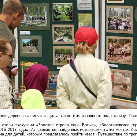
вали деревянные мечи и щиты, также стилизованные под старину. При
стали экскурсии «Золотая стрела хана Батыя», «
Золотаревское
гор
16–2017 годах. Из предметов, найденных историками в этих местах, бы
на для детей, которым предлагалось пройти
квест
«Путешествие по троп