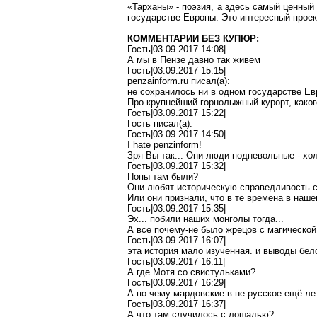
«Тарханы» - поэзия, а здесь самый ценный
государстве Европы. Это интересный проек
КОММЕНТАРИИ БЕЗ КУПЮР:
Гость|03.09.2017 14:08|
А мы в Пензе давно так живем
Гость|03.09.2017 15:15|
penzainform.ru
писал(
a
):
не сохранилось ни в одном государстве Ев
Про крупнейший горнолыжный курорт, каког
Гость|03.09.2017 15:22|
Гость писал(
a
):
Гость|03.09.2017 14:50|
I hate penzinform!
Зря
Вы
так
...
Они люди подневольные -
хо
Гость|03.09.2017 15:32|
Попы там были?
Они любят историческую справедливость 
Или они признали, что в те времена в наш
Гость|03.09.2017 15:35|
Эх... побили
наших
монголы тогда...
А все
почему-не
было жрецов с магической 
Гость|03.09.2017 16:07|
эта история мало изученная
.
и
выводы
бел
Гость|03.09.2017 16:11|
А где Мотя со свистульками?
Гость|03.09.2017 16:29|
А по чему
мардовские
в не русское ещё ле
Гость|03.09.2017 16:37|
А что там случилось с лошадью?