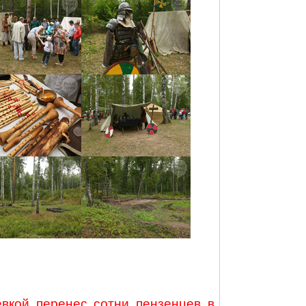
евкой
перенес сотни пензенцев в