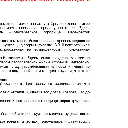
лометров
, можно попасть в Средневековье. Такое
шая часть населения города ушла в лес. Здесь
аль «
Золотаревское
городище. Перекресток
я на этом месте было основано
древнемордовское
сь
буртасы
, булгары и русские. В XIII веке это была
асположенная на возвышенности и окруженная
вой казармы. Здесь было найдено множество
рядом располагались жилые строения. Интересно,
емый плац, утрамбованный из песка и глины, по
акого нигде не было, и мы долго гадали, что это»,
опы.
. Уникальность
Золотаревского
городища в том, что
те с жителями, спалив его дотла. Говорят, что до
селение
Золотаревского
городища мирно трудилось
я большой интерес, судя по количеству участников
ъект показа. Я думаю,
Золотаревка
и «Тарханы» -