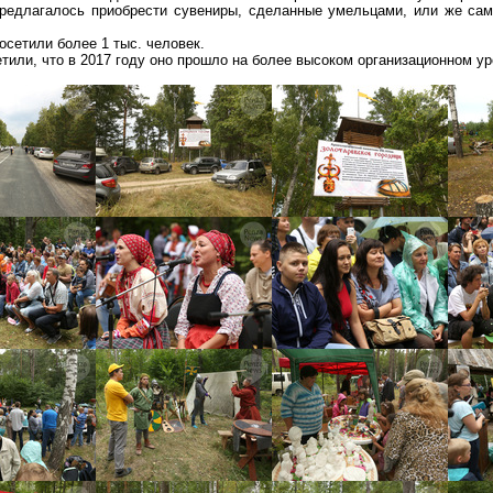
едлагалось приобрести сувениры, сделанные умельцами, или же само
сетили более 1 тыс. человек.
тили, что в 2017 году оно прошло на более высоком организационном ур