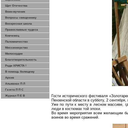
Щит Отечества
Воин-мученик
Вопросы священнику
Воскресная школа
Православные чудеса
Ковчежец
Паломничество
Миссионерство
Милосердие
Благотворительность
Ради ХРИСТА !
В помощь болящему
Архив
Альманах П Л
Газета П П С
Гости исторического фестиваля «
Золотаре
Журнал П Е В
Пензенской области в субботу, 2 сентября
Уже по пути к месту в лесном массиве, г
люди в костюмах той эпохи.
Во время мероприятия всем желающим был
воинов во время сражений.