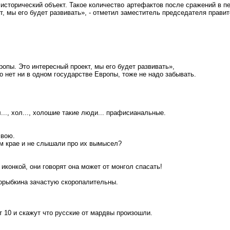
 исторический объект. Такое количество артефактов после сражений в 
т, мы его будет развивать», - отметил заместитель председателя прави
ропы. Это интересный проект, мы его будет развивать»,
о нет ни в одном государстве Европы, тоже не надо забывать.
л
...,
хол
...,
холошие
такие люди...
прафисианальные
.
свою.
ем крае и не слышали про их вымысел?
иконкой, они говорят она может
от
монгол спасать!
орыбкина
зачастую скоропалительны.
т 10 и
скажут
что русские от
мардвы
произошли.