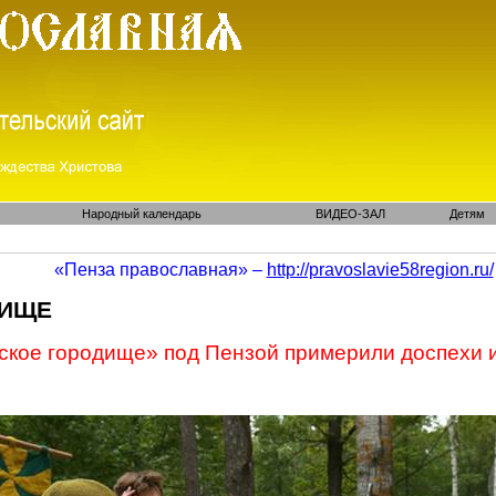
Народный календарь
ВИДЕО-ЗАЛ
Детям
«Пенза православная» –
http://pravoslavie58region.ru/
ДИЩЕ
ское
городище» под Пензой примерили доспехи и