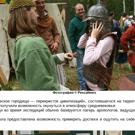
Фотография ©
PenzaNews
вское
городище — перекресток цивилизаций», состоявшегося на территор
, получили возможность окунуться в атмосферу средневековья.
де во время экспедиций обычно базируется лагерь археологов, ведущих
а предоставлена возможность примерить доспехи и ощутить на себе 