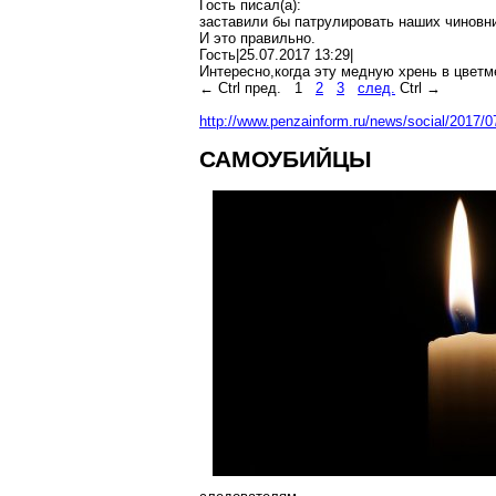
Гость писал(
a
):
заставили бы патрулировать наших чиновн
И это правильно.
Гость|25.07.2017 13:29|
Интересно
,к
огда
эту медную
хрень
в
цветм
←
Ctrl
пред.
1
2
3
след.
Ctrl
→
http://www.penzainform.ru/news/social/2017/
САМОУБИЙЦЫ