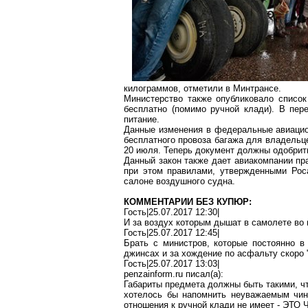
килограммов, отметили в Минтрансе.
Министерство также опубликовало список
бесплатно (помимо ручной клади). В пер
питание.
Данные изменения в федеральные авиацион
бесплатного провоза багажа для владельце
20 июля. Теперь документ должны одобрит
Данный закон также дает авиакомпании пр
при этом правилами, утвержденными
Рос
салоне воздушного судна.
КОММЕНТАРИИ БЕЗ КУПЮР:
Гость|25.07.2017 12:30|
И за
воздух
которым дышат в самолете во 
Гость|25.07.2017 12:45|
Брать с министров, которые постоянно в
джинсах и за хождение по асфальту скоро
Гость|25.07.2017 13:03|
penzainform.ru
писал(
a
):
Габариты предмета должны быть такими, чт
хотелось бы напомнить неуважаемым чи
отношения к ручной клади не имеет -