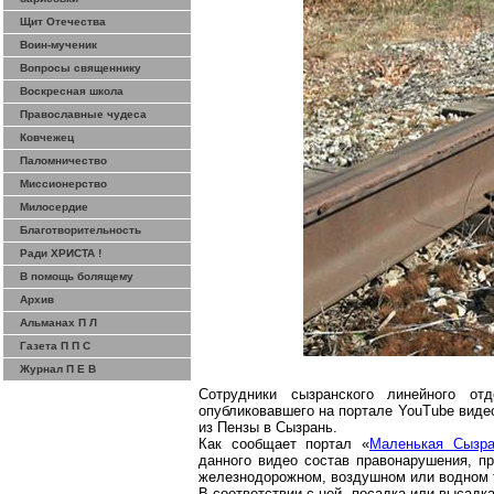
Щит Отечества
Воин-мученик
Вопросы священнику
Воскресная школа
Православные чудеса
Ковчежец
Паломничество
Миссионерство
Милосердие
Благотворительность
Ради ХРИСТА !
В помощь болящему
Архив
Альманах П Л
Газета П П С
Журнал П Е В
Сотрудники
сызранского
линейного отд
опубликовавшего на портале
YouTube
видео
из Пензы в Сызрань.
Как сообщает портал «
Маленькая Сызра
данного видео состав правонарушения, пр
железнодорожном, воздушном или водном 
В соответствии с ней, посадка или высадка