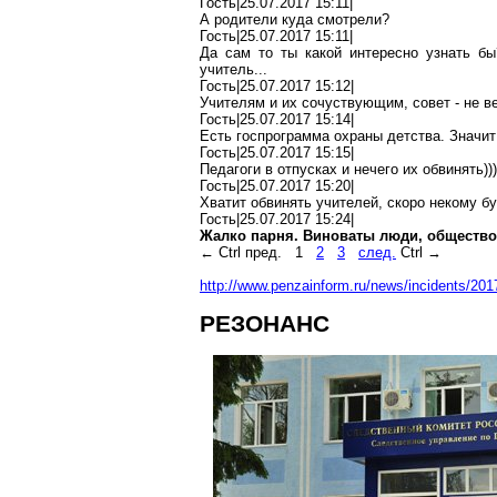
Гость|25.07.2017 15:11|
А родители куда смотрели?
Гость|25.07.2017 15:11|
Да сам то
ты
какой интересно узнать б
учитель...
Гость|25.07.2017 15:12|
Учителям и их
сочуствующим
, совет - не
в
Гость|25.07.2017 15:14|
Есть госпрограмма охраны детства.
Значит
Гость|25.07.2017 15:15|
Педагоги в отпусках и нечего их обвинять)))
Гость|25.07.2017 15:20|
Хватит обвинять учителей, скоро некому б
Гость|25.07.2017 15:24|
Жалко парня. Виноваты люди, общество.
←
Ctrl
пред.
1
2
3
след.
Ctrl
→
http://www.penzainform.ru/news/incidents/20
РЕЗОНАНС