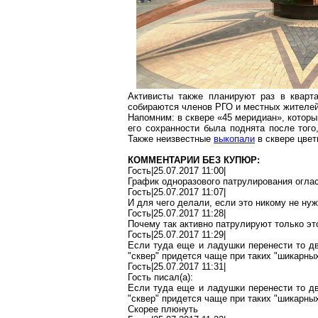
Активисты также планируют раз в кварта
собираются членов РГО и местных жителей
Напомним: в сквере «45 меридиан», котор
его сохранности была поднята после тог
Также неизвестные
выкопали
в сквере цвет
КОММЕНТАРИИ БЕЗ КУПЮР:
Гость|25.07.2017 11:00|
График одноразового патрулирования оглас
Гость|25.07.2017 11:07|
И для чего делали, если это никому не нуж
Гость|25.07.2017 11:28|
Почему так активно патрулируют только это
Гость|25.07.2017 11:29|
Если туда еще и ладушки перенести то д
"сквер" придется чаще при таких "шикарных
Гость|25.07.2017 11:31|
Гость писал(
a
):
Если туда еще и ладушки перенести то д
"сквер" придется чаще при таких "шикарных
Скорее плюнуть