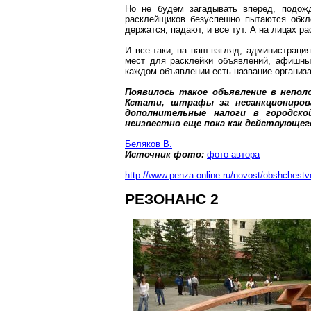
Но не будем загадывать вперед, подожд
расклейщиков безуспешно пытаются обкл
держатся, падают, и все тут. А на
лицах
ра
И все-таки, на наш взгляд, администраци
мест для расклейки объявлений, афишных
каждом
объявлении есть название организ
Появилось такое объявление в непо
Кстати, штрафы за несанкциониров
дополнительные налоги в городск
неизвестно еще пока как действующе
Беляков В.
Источник фото:
фото автора
http://www.penza-online.ru/novost/obshches
РЕЗОНАНС 2