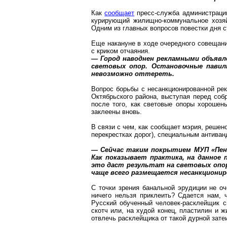
Как
сообщает
пресс-служба администрации
курирующий жилищно-коммунальное хозяй
Одним из главных вопросов повестки дня с
Еще накануне в ходе очередного совещани
с криком отчаяния.
— Город наводнен рекламными объявле
световых опор. Остановочные павил
невозможно оттереть.
Вопрос борьбы с несанкционированной ре
Октябрьского района, выступая перед
соб
после того, как световые опоры хорошен
заклеены вновь.
В связи с чем, как сообщает мэрия, решен
перекрестках дорог), специальным антива
— Сейчас таким покрытием МУП «
Пе
Как показывает практика, на данное
это даст результат на световых
опо
чаще всего размещается несанкционир
С точки зрения банальной эрудиции не оч
ничего нельзя приклеить? Сдается нам, 
Русский обученный человек-расклейщик см
скотч или, на худой конец, пластилин и 
отвлечь расклейщика от такой дурной зате