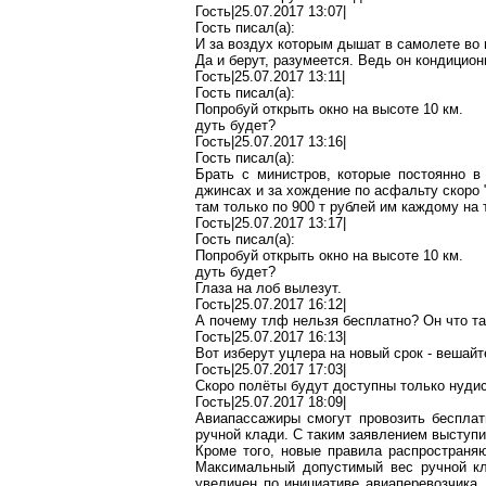
Гость|25.07.2017 13:07|
Гость писал(
a
):
И за
воздух
которым дышат в самолете во 
Да и берут, разумеется. Ведь он кондицио
Гость|25.07.2017 13:11|
Гость писал(
a
):
Попробуй открыть окно на высоте
10 км
.
дуть будет?
Гость|25.07.2017 13:16|
Гость писал(
a
):
Брать с министров, которые постоянно в
джинсах и за хождение по асфальту скоро
там только по 900 т рублей им каждому на
Гость|25.07.2017 13:17|
Гость писал(
a
):
Попробуй открыть окно на высоте
10 км
.
дуть будет?
Глаза на лоб вылезут.
Гость|25.07.2017 16:12|
А почему
тлф
нельзя бесплатно? Он что т
Гость|25.07.2017 16:13|
Вот изберут
уцлера
на новый срок - вешайт
Гость|25.07.2017 17:03|
Скоро полёты будут доступны только нуди
Гость|25.07.2017 18:09|
Авиапассажиры смогут провозить бесплат
ручной клади. С таким заявлением выступи
Кроме того, новые правила распространяю
Максимальный допустимый вес ручной кл
увеличен по инициативе авиаперевозчика.