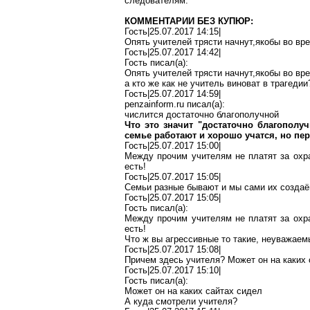
следователям.
КОММЕНТАРИИ БЕЗ КУПЮР:
Гость|25.07.2017 14:15|
Опять учителей трясти
начнут
,я
кобы
во вре
Гость|25.07.2017 14:42|
Гость писал(
a
):
Опять учителей трясти
начнут
,я
кобы
во вре
а кто
же
как не учитель виноват в трагедии
Гость|25.07.2017 14:59|
penzainform.ru
писал(
a
):
числится достаточно благополучной
Что это значит "достаточно
благополуч
семье работают и хорошо учатся, но п
Гость|25.07.2017 15:00|
Между
прочим
учителям не платят за охр
есть!
Гость|25.07.2017 15:05|
Семьи разные бывают и мы сами их
созда
Гость|25.07.2017 15:05|
Гость писал(
a
):
Между
прочим
учителям не платят за охр
есть!
Что ж вы агрессивные то такие, неуважаемы
Гость|25.07.2017 15:08|
Причем здесь учителя? Может он
на
каких 
Гость|25.07.2017 15:10|
Гость писал(
a
):
Может он
на
каких сайтах сидел
А куда смотрели учителя?