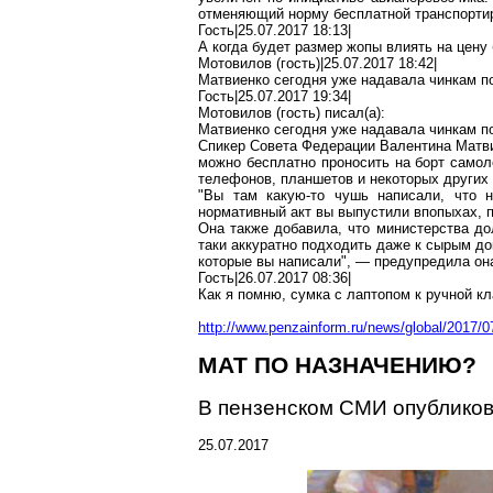
отменяющий норму бесплатной транспортир
Гость|25.07.2017 18:13|
А когда будет размер
жопы
влиять на цену
Мотовилов (гость)|25.07.2017 18:42|
Матвиенко сегодня уже надавала чинкам 
Гость|25.07.2017 19:34|
Мотовилов (гость) писал(
a
):
Матвиенко сегодня уже надавала чинкам 
Спикер Совета Федерации Валентина Матви
можно бесплатно проносить на борт самол
телефонов, планшетов и некоторых других 
"Вы там какую-то чушь написали, что н
нормативный акт вы выпустили впопыхах, п
Она также добавила, что министерства до
таки аккуратно подходить даже к сырым д
которые вы написали", — предупредила он
Гость|26.07.2017 08:36|
Как я помню, сумка с
лаптопом
к ручной кл
http://www.penzainform.ru/news/global/2017/
МАТ ПО НАЗНАЧЕНИЮ?
В пензенском СМИ опублико
25.07.2017