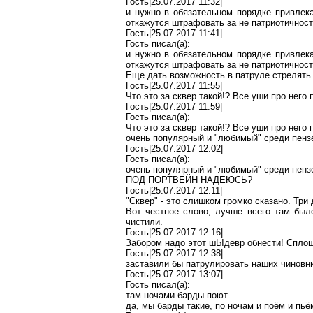
Гость|25.07.2017 11:32|
и нужно в обязательном порядке привлека
откажутся штрафовать за не патриотичность)
Гость|25.07.2017 11:41|
Гость писал(
a
):
и нужно в обязательном порядке привлека
откажутся штрафовать за не патриотичность)
Еще дать возможность в патруле стрелять
Гость|25.07.2017 11:55|
Что это за сквер такой!? Все уши про него
Гость|25.07.2017 11:59|
Гость писал(
a
):
Что это за сквер такой!? Все уши про него
очень популярный и "любимый" среди пенз
Гость|25.07.2017 12:02|
Гость писал(
a
):
очень популярный и "любимый" среди пенз
ПОД ПОРТВЕЙН НАДЕЮСЬ?
Гость|25.07.2017 12:11|
"Сквер" - это слишком громко сказано. Тр
Вот честное слово, лучше всего там был
чистили.
Гость|25.07.2017 12:16|
Забором надо этот
шЫдевр
обнести! Спло
Гость|25.07.2017 12:38|
заставили бы патрулировать наших чиновн
Гость|25.07.2017 13:07|
Гость писал(
a
):
там ночами барды поют
да, мы барды такие, по ночам и поём и пьё