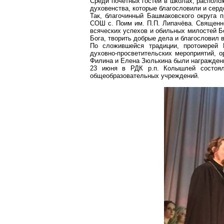
Среди почетных гостей в школах, располо
духовенства, которые благословили и серд
Так, благочинный
Башмаковского
округа п
СОШ
с
. Поим им. П.П.
Липачёва
. Священн
всяческих успехов и обильных милостей Б
Бога, творить добрые дела и благословил в
По сложившейся традиции, протоиерей 
духовно-просветительских мероприятий, 
Филина и Елена
Зюлькина
были награжден
23 июня в РДК р.п.
Колышлей
состоял
общеобразовательных учреждений.