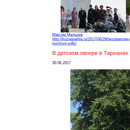
Максим Мальцев
http://kuzneparhia.ru/2017/06/29/bezopasnoe-
nochnye-volki/
В детском лагере в Тархана
30.06.2017