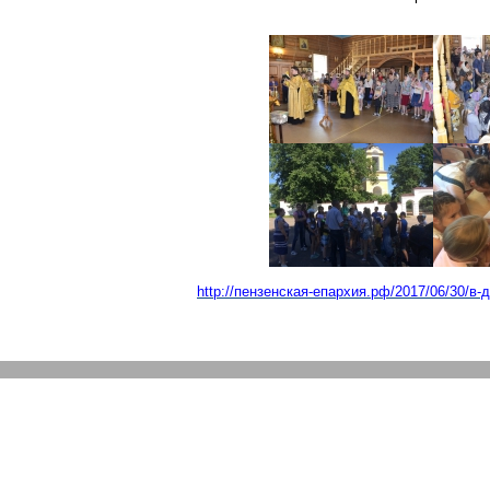
http://пензенская-епархия.рф/2017
/06/30/в-