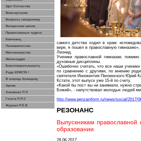
Щит Отечества
Воин-мученик
Вопросы священнику
Воскресная школа
Православные чудеса
Ковчежец
самого детства ходил в храм: исповедов
Паломничество
вере, я пошел в православную гимназию», 
Леонид.
Миссионерство
Ученики православной гимназии, помимо
Милосердие
духовные дисциплины.
Благотворительность
«Ошибочно считать, что все наши ученики
по сравнению с другими, по мнению роди
Ради ХРИСТА !
святителя Иннокентия Пензенского Юрий К
В помощь болящему
Кстати, этот выпуск уже 15-й по счету.
«Какой бы пост вы ни занимали, нужно стре
Архив
Божий», - напутствовал молодых людей ми
Альманах П Л
Газета П П С
http://www.penzainform.ru/news/social/2017/0
Журнал П Е В
РЕЗОНАНС
Выпускникам православной 
образовании
28.06.2017