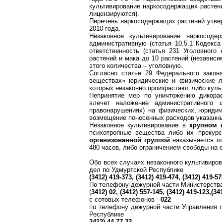
культивирование
наркосодержащих
растени
лицензируются).
Перечень
наркосодержащих
растений утве
2010 года.
Незаконное культивирование
наркосоде
административную (статья 10.5.1 Кодекс
ответственность (статья 231 Уголовного
растений и мака до 10 растений (независ
этого количества – уголовную.
Согласно статье 29 Федерального закон
веществах» юридические и физические л
которых незаконно произрастают либо кул
Непринятие мер по уничтожению дикор
влечет наложение административного 
правонарушениях) на физических, юридич
возмещение понесенных расходов указанн
Незаконное культивирование в
крупном 
психотропные вещества либо их
прекур
организованной группой
наказывается ш
480 часов, либо ограничением свободы на с
Обо всех случаях незаконного культивиро
дел по Удмуртской Республике
(3412) 419-373, (3412) 419-474, (3412) 419-5
По телефону дежурной части Министерства
(
3412) 02, (3412) 557-145, (3412) 419-123,(34
c
сотовых телефонов -
022
по телефону дежурной части Управления
Республике
3412) 44-77-33