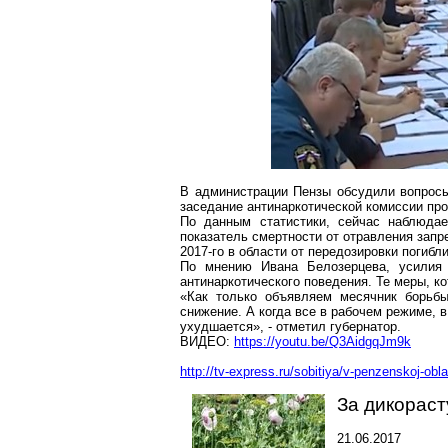
В администрации Пензы обсудили вопросы
заседание антинаркотической комиссии пр
По данным статистики, сейчас наблюда
показатель смертности от отравления запр
2017-го в области от передозировки погибли
По мнению Ивана Белозерцева, усилия 
антинаркотического поведения. Те меры, к
«Как только объявляем месячник борьбы
снижение. А когда все в рабочем режиме, 
ухудшается», - отметил губернатор.
ВИДЕО:
https://youtu.be/Q3AidgqJm9k
http://tv-express.ru/sobitiya/v-penzenskoj-obl
За дикорас
21.06.2017