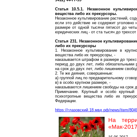
Статья 10.5.1. Незаконное культивир
вещества либо их
прекурсоры
.
Незаконное культивирование растений, со
если это действие не содержит уголовно 
размере от одной тысячи пятисот до четы
юридических лиц - от ста тысяч до трехсот
Статья 231. Незаконное культивировани
либо их
прекурсоры
1. Незаконное культивирование в крупн
вещества либо их
прекурсоры
, -
наказывается штрафом в размере до трехсо
период до двух лет, либо обязательными 
на срок до двух лет, либо лишением свобод
2. Те же деяния, совершенные:
а) группой лиц по предварительному сговор
в) в особо крупном размере, -
наказываются лишением свободы на срок до
Примечание. Крупный и особо крупный 
психотропные вещества либо их
прекур
Федерации.
https://глазовский.18.мвд.рф/news/item/804
На терр
«Мак-201