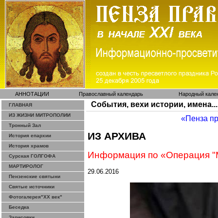
АННОТАЦИИ
Православный календарь
Народный кале
События, вехи истории, имена...
ГЛАВНАЯ
ИЗ ЖИЗНИ МИТРОПОЛИИ
«Пенза п
Тронный Зал
ИЗ АРХИВА
История епархии
История храмов
Информация
по
«
Операция
"
Сурская ГОЛГОФА
МАРТИРОЛОГ
29.06.2016
Пензенские святыни
Святые источники
Фотогалерея"ХХ век"
Беседка
Зарисовки