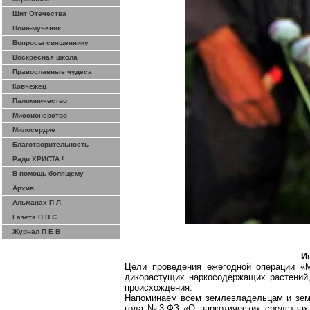
Щит Отечества
Воин-мученик
Вопросы священнику
Воскресная школа
Православные чудеса
Ковчежец
Паломничество
Миссионерство
Милосердие
Благотворительность
Ради ХРИСТА !
В помощь болящему
Архив
Альманах П Л
Газета П П С
Журнал П Е В
И
Цели проведения ежегодной операции «
дикорастущих
наркосодержащих
растений,
происхождения.
Напоминаем всем землевладельцам и земл
года №3-ФЗ «О наркотических средствах