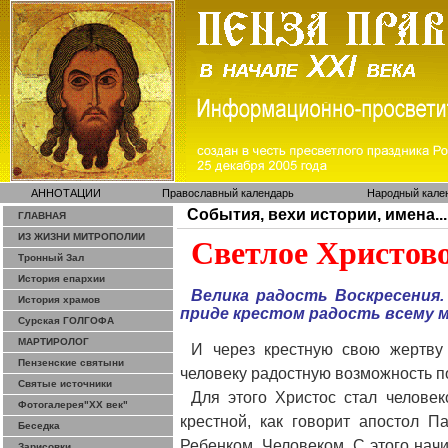
АННОТАЦИИ
Православный календарь
Народный кале
События, вехи истории, имена...
ГЛАВНАЯ
ИЗ ЖИЗНИ МИТРОПОЛИИ
Светлое Христово
Тронный Зал
История епархии
Велика радость Воскресения
История храмов
приде
крестом радость всему м
Сурская ГОЛГОФА
МАРТИРОЛОГ
И через крестную свою жертву 
Пензенские святыни
человеку радостную возможность п
Святые источники
Для этого Христос стал челове
Фотогалерея"ХХ век"
крестной, как говорит апостол 
Беседка
Ребенком, Человеком. С этого нач
Зарисовки