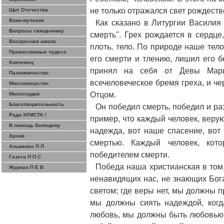
не только отражался свет рождестве
Щит Отечества
Воин-мученик
Как сказано в Литургии Василия 
Вопросы священнику
смерть". Грех рождается в сердце
Воскресная школа
плоть, тело. По природе наше тел
Православные чудеса
его смерти и тлению, лишил его б
Ковчежец
принял на себя от Девы Мар
Паломничество
всечеловеческое бремя греха, и ч
Миссионерство
Отцом.
Милосердие
Благотворительность
Он победил смерть, победил и ра
Ради ХРИСТА !
пример, что каждый человек, веру
В помощь болящему
надежда, вот наше спасение, вот
Архив
смертью. Каждый человек, кот
Альманах П Л
победителем смерти.
Газета П П С
Победа наша христианская в том
Журнал П Е В
ненавидящих нас, не знающих Бога
светом; где веры нет, мы должны 
мы должны сиять надеждой, когда
любовь, мы должны быть любовью!