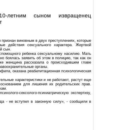
10-летним сыном извращенец
т
и признан виновным в двух преступлениях, которые
ные действия сексуального характера. Жертвой
й сын.
помощного ребенка сексуальному насилию. Мать
но боялась заявить об этом в полицию, так как он
 же женщина рассказала о
происходившем
главе
правоохранительные органы.
офила, оказана реабилитационная психологическая
тельные характеристики и не работают, растут еще
 основанием для лишения их родительских прав.
кам.
психолого-сексолого-психиатрическую
экспертизу,
да - не вступил в законную силу», - сообщили в