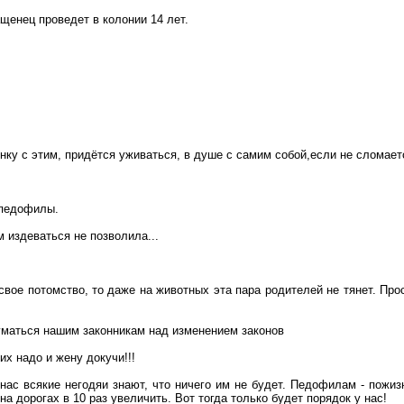
щенец проведет в колонии 14 лет.
нку с этим, придётся уживаться, в душе с самим
собой,если
не
сломает
 педофилы.
 издеваться не позволила...
вое потомство, то даже на животных эта пара родителей не тянет. Пр
думаться нашим законникам над изменением законов
аких надо и жену
докучи
!!!
 нас всякие
негодяи
знают, что ничего им не будет. Педофилам - пожизн
 на
дорогах
в 10 раз увеличить. Вот тогда только будет порядок у нас!