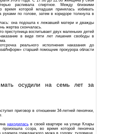
аля этого года. С 17:00 до 22:00 женщина у себя
терью распивала спиртное. Между близкими
во время которой младшая принялась избивать
а руками по голове, затем в коридоре толкнула в
илась: она подошла к лежавшей матери и дважды
нь жертва скончалась.
что преступница воспитывает двух маленьких детей
 наказание в виде пяти лет лишения свободы в
има.
отсрочка реального исполнения наказания до
нзаИнформ
» старший помощник прокурора области
 мать осудили на семь лет за
вступил приговор в отношении 34-летней
пензячки
,
е.
щина
находилась
в своей квартире на улице Клары
 произошла ссора, во время которой
пензячка
з ударила гражданского мужа в голову, туловище,