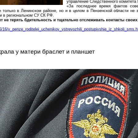
управление Следственного комитета 
«За последнее время фактов сове
не только в Ленинском районе, но и в целом в Пензенской области н
ли в региональном СУ СК РФ.
т не терять бдительность и тщательно отслеживать контакты своих 
6/16/v_penze_roditelej_uchenikov_vstrevozhili_postupivshie_iz_shkoli_sms.h
крала у матери браслет и планшет