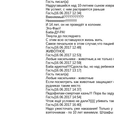
Гость писал(
a
):
Надругавшийся над 10-летнем сыном извра
Не успеет, с ним расправятся раньше
Гость|16.06.2017 12:34|
Вменяемый???????????
Нееееееееет
!!!!!!!!!!!
И 14 лет, он не проведёт в колонии.
Это-Факт!
Баба-ДУ-РА
!
Тянула до последнего.
С этим всю оставшуюся жизнь жить.
Самое печальное в этом
случае
,ч
то
пацанё
Гость|16.06.2017 12:48|
ЖИВОТНОЕ
Гость|16.06.2017 12:53|
Любые насильники -
животные
,а
не только
Гость|16.06.2017 12:59|
Баба
идиотка!!!
!С
дохла
бы, но над ребенком
Гость|16.06.2017 13:17|
Гость писал(
a
):
Любые насильники - животные
Если
посмотреть
как животные защищают с
рудниках таким место.
Гость|16.06.2017 14:37|
Педофилам-смертная
казнь!!! Пора бы за
Гость|16.06.2017 14:54|
Чтож
ещё условно не дали
?(
(((( убивать т
Гость|16.06.2017 16:40|
Надо ужесточать уже наказания! Только у
взяточникам - по 10 лет минимум. Штрафы