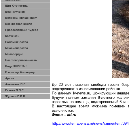
Щит Отечества
Воин-мученик
Вопросы священнику
Воскресная школа
Православные чудеса
Ковчежец
Паломничество
Миссионерство
Милосердие
Благотворительность
Ради ХРИСТА !
В помощь болящему
Архив
До 20 лет лишения свободы грозит без
Альманах П Л
подозревают в изнасиловании ребенка.
Газета П П С
По данным
lv-news.ru
, шокирующий инциде
Журнал П Е В
будучи
пьяным
заманил 8-летнего мальчи
взрослых на помощь, подозреваемый был в
В настоящее время мужчина помещен в 
выясняются.
Фото –
aif.ru
http://www.temapenza.ru/news/crime/item/394