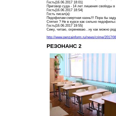
Гость|16.06.2017 18:01|
Приговор суда - 14 лет лишения свободы в
Гость|16.06.2017 18:54|
Гость писал(
a
):
Педофилам-смертная
казнь!!! Пора бы за
Спятил
?
Не в курсе как сильно
педофильс
Гость|16.06.2017 19:55|
Сижу, читаю,
охреневаю
..
.н
у как можно род
http://www.penzainform.ru/news/crime/2017/0
РЕЗОНАНС 2