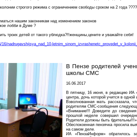
 колонии строгого режима с ограничением свободы сроком на 2 года
?
???
думаться нашим законникам над изменением законов
кое
лобби в Думе
?
ить троих детей от такого
ублюдка?!!женщины,цените
и уважайте себя!
6/16/nadrugavshijsya_nad_10-letnim_sinom_izvrashenetc_provedet_v_kolonii_
В Пензе родителей учен
школы СМС
16.06.2017
В пятницу, 16 июня, в редакцию ИА 
центра, дочь которой учится в одной
Взволнованная мать рассказала, чт
родителям
СМС-сообщения
следующе
«Внимание!!! Доведите до сведения
прошлой неделе совершил очередн
Родители должны быть бдительны!!!»
Обеспокоенная
пензячка
просила выя
на самом деле.
ИА «
ПензаИнформ
» обратилось з