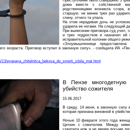
Преступление было совершено 5 февр
дома вместе с собственной ма
родственницами возникла ссора, 
старшую: не менее трех раз ударил
спину,
отчего
та упала.
На этом нерадивая дочь не успоко
ударила ее ногами. На следующий де
При вынесении приговора суд учел, 
и трех подростков и назначил ей
исправительной колонии общего реж
«Злоумышленнице предоставлена 
го возраста. Приговор вступил в законную силу», - сообщила ИА «
Пе
6/13/pyanaya_zhitelnitca_bekova_do_smerti_izbila_mat.html
В Пензе многодетную
убийство сожителя
15.06.2017
В среду, 14 июня, в законную силу 
которая признана виновной в убийств
Ночью 10 февраля этого года жен
Цеткин с сожителем. Между ними
схватила нож и не менее восьми ра