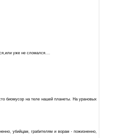
ся,или
уже не сломался....
осто
биомусор
на
теле
нашей планеты. На урановых
енно, убийцам, грабителям и ворам - пожизненно,