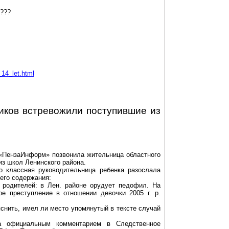
???
14_let.html
иков встревожили поступившие из
«
ПензаИнформ
» позвонила жительница областного
 из школ Ленинского района.
о классная руководительница ребенка разослала
го содержания:
 родителей: в Лен
.
р
айоне орудует педофил. На
ое преступление в отношении девочки
2005 г
. р.
снить, имел ли место упомянутый в тексте случай
а официальным комментарием в Следственное