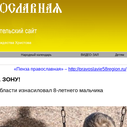
Народный календарь
ВИДЕО-ЗАЛ
Детям
«Пенза православная» –
http://pravoslavie58region.ru/
 ЗОНУ!
бласти изнасиловал 8-летнего мальчика