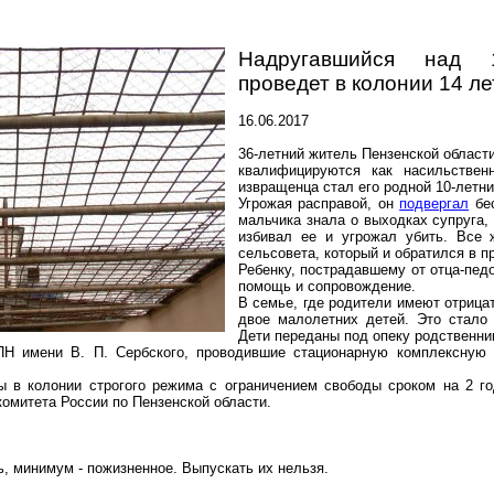
Надругавшийся над 
проведет в колонии 14 ле
16.06.2017
36-летний житель Пензенской област
квалифицируются как насильствен
извращенца стал его родной 10-летни
Угрожая расправой, он
подвергал
бес
мальчика знала о выходках супруга, 
избивал ее и угрожал убить. Все
сельсовета, который и обратился в 
Ребенку, пострадавшему от отца-пед
помощь и сопровождение.
В семье, где родители имеют отрица
двое малолетних детей. Это стало
Дети переданы под опеку родственни
Н имени В. П. Сербского, проводившие стационарную комплексную
ы в колонии строгого режима с ограничением свободы сроком на 2 го
омитета России по Пензенской области.
ь, минимум -
пожизненное
. Выпускать их нельзя.