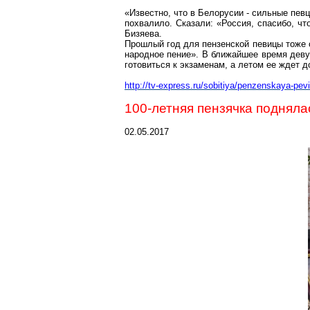
«Известно, что в
Белорусии
- сильные певц
похвалило. Сказали: «Россия, спасибо, чт
Бизяева
.
Прошлый год для пензенской певицы тоже 
народное пение». В ближайшее время деву
готовиться к экзаменам, а летом ее ждет 
http://tv-express.ru/sobitiya/penzenskaya-p
100-летняя
пензячка
поднялас
02.05.2017