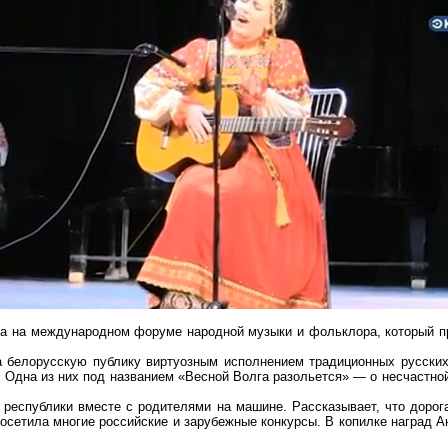
а на международном форуме народной музыки и фольклора, который пр
 белорусскую публику виртуозным исполнением традиционных русски
 Одна из них под названием «Весной Волга разольется» — о несчастно
 республики вместе с родителями на машине. Рассказывает, что дорога
осетила многие российские и зарубежные конкурсы. В копилке наград 