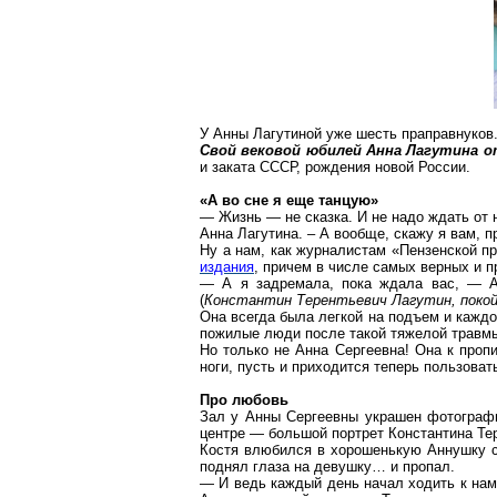
У Анны Лагутиной уже шесть праправнуков
Свой вековой юбилей Анна Лагутина о
и заката СССР, рождения новой России.
«А во сне я еще танцую»
— Жизнь — не сказка. И не надо ждать от 
Анна Лагутина. – А вообще, скажу я вам, п
Ну а нам, как журналистам «Пензенской пр
издания
,
причем
в числе самых верных и п
— А я задремала, пока ждала вас, — 
(
Константин Терентьевич Лагутин, покой
Она всегда была легкой на подъем и каждо
пожилые люди после такой тяжелой травм
Но только не Анна Сергеевна! Она к проп
ноги, пусть и приходится теперь пользова
Про любовь
Зал у Анны Сергеевны украшен фотография
центре — большой портрет Константина Те
Костя влюбился в хорошенькую Аннушку с 
поднял глаза на девушку… и пропал.
— И ведь каждый день начал ходить к нам 