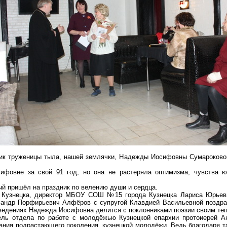
ник труженицы тыла, нашей землячки, Надежды Иосифовны Сумароковой
ифовне за свой 91 год, но она не растеряла оптимизма, чувства 
.
й пришёл на праздник по велению души и сердца.
а Кузнецка, директор МБОУ СОШ №15 города Кузнецка Лариса Юрьевн
сандр Порфирьевич Алфёров с супругой Клавдией Васильевной поздр
изведениях Надежда Иосифовна делится с поклонниками поэзии своим те
ель отдела по работе с молодёжью Кузнецкой епархии протоиерей А
тания подрастающего поколения, кузнецкой молодёжи. Ведь благодаря