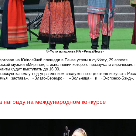
© Фото из архива ИА «
PenzaNews
»
ртовал на Юбилейной площади в Пензе утром в субботу, 29 апреля.
еской музыки «Миряне», в исполнении которого прозвучали лирические 
анты будут выступать до 16.00.
ческую капеллу под управлением заслуженного деятеля искусств Росс
ачья застава», «Злато-Серебро», «Вольница» и «
Экспресс-Бэнд
»,
а награду на международном конкурсе