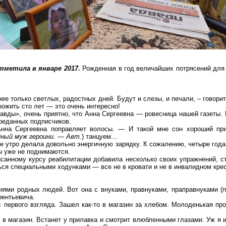
.
тметила в январе 2017.
Рожденная в год величайших потрясений для 
нее только светлых, радостных дней. Будут и слезы, и печали, – говори
рожить сто лет — это очень интересно!
авды», очень приятно, что Анна Сергеевна — ровесница нашей газеты.
реданных подписчиков.
Анна Сергеевна поправляет волосы. —
И такой мне сон хороший при
ный муж героини.
—
Авт.
) танцуем…
е утро делала довольно энергичную зарядку. К сожалению, четыре года
ы уже не поднимаются.
исанному курсу реабилитации добавила несколько своих упражнений, с
ться специальными ходунками — все не в кровати и не в инвалидном кре
ми родных людей. Вот она с внуками, правнуками, праправнуками (пр
рентьевича.
первого взгляда. Зашел как-то в магазин за хлебом. Молоденькая пр
в магазин. Встанет у прилавка и смотрит влюбленными глазами. Уж я и 