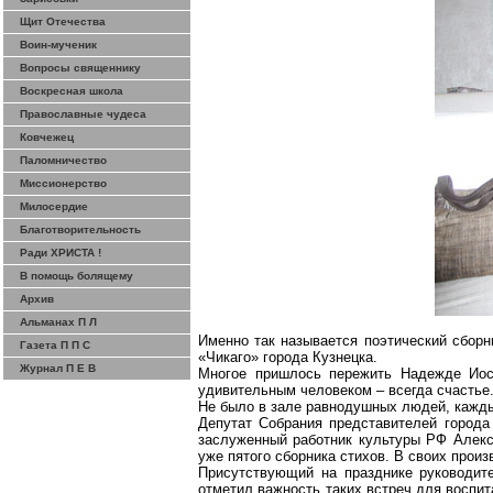
Щит Отечества
Воин-мученик
Вопросы священнику
Воскресная школа
Православные чудеса
Ковчежец
Паломничество
Миссионерство
Милосердие
Благотворительность
Ради ХРИСТА !
В помощь болящему
Архив
Альманах П Л
Именно так называется поэтический сбор
Газета П П С
«Чикаго» города Кузнецка.
Журнал П Е В
Многое пришлось пережить Надежде Иос
удивительным человеком – всегда счастье
Не было в зале равнодушных людей, кажды
Депутат Собрания представителей город
заслуженный работник культуры РФ Алек
уже пятого сборника стихов. В своих про
Присутствующий на празднике руководит
отметил важность таких встреч для воспи