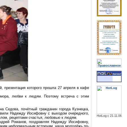
, презентация которого прошла 27 апреля в кафе
юмора, любви к людям. Поэтому встреча с этим
а Седова, почётный гражданин города Кузнецка,
авили Надежду Иосифовну с выходом очередного,
HotLog с 21.11.06
плом, рецептами счастья, любовью к людям.
ндрей Романов, поздравляя Надежду Иосифовну,
 таким неформальным встречам, наша молодёжь по-