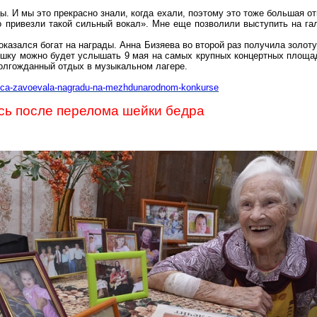
ы. И мы это прекрасно знали, когда ехали, поэтому это тоже большая о
о привезли такой сильный вокал». Мне еще позволили выступить на гал
оказался богат на награды. Анна
Бизяева
во второй раз получила золот
шку можно будет услышать 9 мая на самых крупных концертных площад
долгожданный отдых в музыкальном лагере.
evica-zavoevala-nagradu-na-mezhdunarodnom-konkurse
ь после перелома шейки бедра