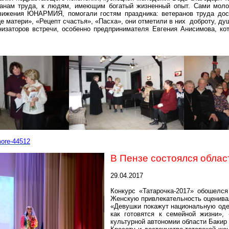
ранам труда, к людям, имеющим богатый жизненный опыт. Сами моло
движения ЮНАРМИЯ, помогали гостям праздника: ветеранов труда дос
матери», «Рецепт счастья», «Пасха», они отметили в них доброту, душ
низаторов встречи, особенно предпринимателя Евгения Анисимова, ко
more-44512
В Пензе состоялся облас
29.04.2017
Конкурс «Татарочка-2017» обошелся
Женскую привлекательность оценива
«Девушки покажут национальную одеж
как готовятся к семейной жизни», 
культурной автономии области
Бакир