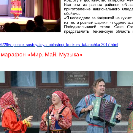
Красоту и достоинство татарской ж
Все они из разных районов облас
приготовление национального блюд
обойтись.
«Я наблюдала за бабушкой на кухне: 
из теста ровный шарик», - поделилас
Победительницей стала Юлия
Са
представлять Пензенскую область 
/04/29/v_penze_sostoyalsya_oblastnoj_konkurs_tatarochka-2017.html
 марафон «Мир. Май. Музыка»