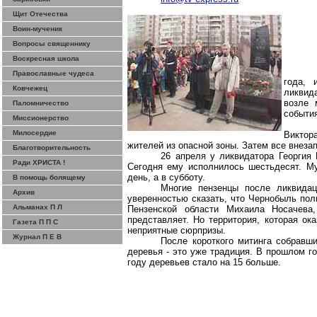
Щит Отечества
Воин-мученик
Вопросы священнику
Воскресная школа
Православные чудеса
года, 
Ковчежец
ликвид
возле 
Паломничество
событи
Миссионерство
Милосердие
Виктор
жителей из опасной зоны. Затем все внеза
Благотворительность
26 апреля у ликвидатора Георгия
Ради ХРИСТА !
Сегодня ему исполнилось шестьдесят. Муж
день, а в субботу.
В помощь болящему
Многие
пензенцы
после ликвидац
Архив
уверенностью сказать, что Чернобыль по
Альманах П Л
Пензенской области Михаила
Носачева
представляет. Но территория, которая ок
Газета П П С
неприятные сюрпризы.
Журнал П Е В
После короткого митинга собравш
деревья - это уже традиция. В прошлом г
году деревьев стало на 15 больше.