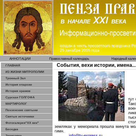
АННОТАЦИИ
Православный календарь
Народный кале
События, вехи истории, имена...
ГЛАВНАЯ
ИЗ ЖИЗНИ МИТРОПОЛИИ
Тронный Зал
История епархии
История храмов
Сурская ГОЛГОФА
тут
Так
МАРТИРОЛОГ
вое
Пензенские святыни
лик
Святые источники
тыс
сто
Фотогалерея"ХХ век"
земляках у мемориала прошла минута мол
Беседка
гимн.
info@tv-express.ru
Зарисовки