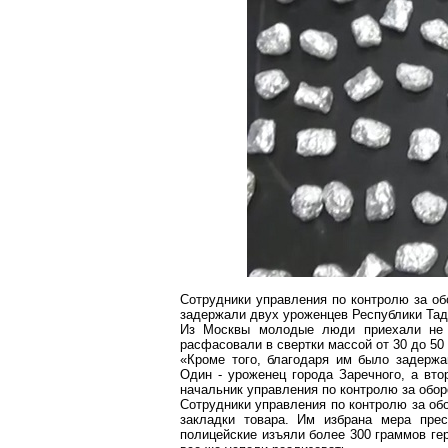
Сотрудники управления по
контролю за
обо
задержали двух уроженцев Республики Тадж
Из Москвы молодые люди приехали не с
расфасовали в свертки массой от 30 до
50
«Кроме того, благодаря
им
было задержан
Один - уроженец города Заречного, а вт
начальник управления по
контролю за
обор
Сотрудники управления по
контролю за
обо
закладки товара. Им избрана мера прес
полицейские изъяли более
300 граммов
ге