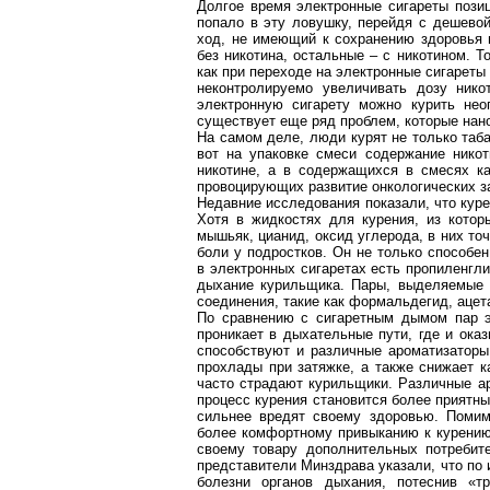
Долгое время электронные сигареты позиц
попало в эту ловушку, перейдя с дешевой
ход, не имеющий к сохранению здоровья 
без никотина, остальные – с никотином. Т
как при переходе на электронные сигареты
неконтролируемо увеличивать дозу нико
электронную сигарету можно курить нео
существует еще ряд проблем, которые нан
На самом деле, люди курят не только табак
вот на упаковке смеси содержание никот
никотине, а в содержащихся в смесях ка
провоцирующих развитие онкологических за
Недавние исследования показали, что куре
Хотя в жидкостях для курения, из котор
мышьяк, цианид, оксид углерода, в них то
боли у подростков. Он не только способе
в электронных сигаретах есть
пропиленгли
дыхание курильщика. Пары, выделяемые п
соединения, такие как формальдегид, ацет
По сравнению с сигаретным дымом пар эл
проникает в дыхательные пути, где и ока
способствуют и различные
ароматизаторы
прохлады при затяжке, а также снижает к
часто страдают курильщики. Различные
а
процесс курения становится более приятны
сильнее вредят своему здоровью. Помимо
более комфортному привыканию к курению
своему товару дополнительных потребит
представители Минздрава указали, что по
болезни органов дыхания, потеснив «т