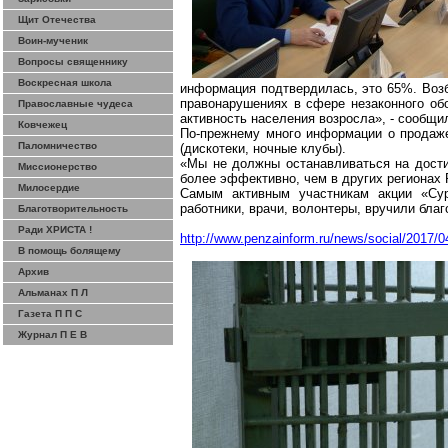
Щит Отечества
Воин-мученик
Вопросы священнику
Воскресная школа
информация подтвердилась, это 65%. Возб
правонарушениях в сфере незаконного обо
Православные чудеса
активность населения возросла», - сообщ
Ковчежец
По-прежнему много информации о продаже
Паломничество
(дискотеки, ночные клубы).
«Мы не должны останавливаться на дости
Миссионерство
более эффективно, чем в других регионах 
Милосердие
Самым активным участникам акции «Сурс
работники, врачи, волонтеры, вручили благ
Благотворительность
Ради ХРИСТА !
http://www.penzainform.ru/news/social/2017/0
В помощь болящему
Архив
Альманах П Л
Газета П П С
Журнал П Е В