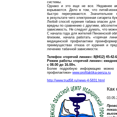
системы.
Однако и это еще не все. Недавнее ам
взрываются. Дело в том, что
литий-ион
быстро перегреваются. Значительное 
в результате чего электронная сигарета бу
Любой способ курения табака опасен для 
вредны по сравнению с другими, абсолютн
зависимость. Не следует думать, что можн
С начала года для жителей Пензенской об
близким, начала работать «горячая лин
медицинской профилактики проинформир
преимуществах отказа от курения и пр
лечению табачной зависимости.
Телефон «горячей линии»: 8(8412) 45-42-
Режим работы «горячей линии»: ежедне
с 08.00 до 16.00ч.
Более подробную информацию можно п
профилактики»
www.profilaktika-penza.ru
http://www.trud58.ru/news-4-5831.html
Как 
03.05.
Пров
пока
высок