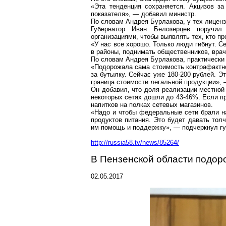
«Эта тенденция сохраняется. Акцизов за
показателя», — добавил министр.
По словам Андрея
Бурлакова
, у тех лице
Губернатор Иван Белозерцев поручил
организациями, чтобы выявлять тех, кто п
«У нас все хорошо. Только люди гибнут. С
в районы, поднимать общественников, врач
По словам Андрея
Бурлакова
, практическ
«Подорожала сама стоимость контрафактн
за бутылку. Сейчас уже 180-200 рублей. Э
граница стоимости легальной продукции», 
Он добавил, что доля реализации местной
некоторых сетях дошли до 43-46%. Если п
напитков на полках сетевых магазинов.
«Надо и чтобы федеральные сети брали на
продуктов питания. Это будет давать тол
им помощь и поддержку», — подчеркнул гу
http://russia58.tv/news/85264/
В Пензенской области подор
02.05.2017