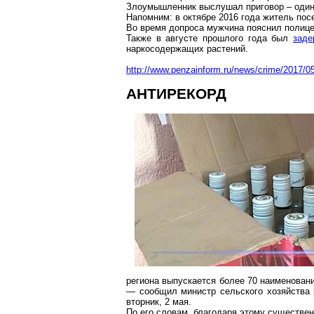
Злоумышленник выслушал приговор – один 
Напомним: в октябре 2016 года житель по
Во время допроса мужчина пояснил полице
Также в августе прошлого года был
заде
наркосодержащих
растений.
http://www.penzainform.ru/news/crime/2017/0
АНТИРЕКОРД
региона выпускается более 70 наименован
— сообщил министр сельского хозяйства 
вторник, 2 мая.
По его словам, благодаря этому существен