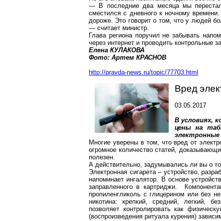
— В последние два месяца мы переста
сместился с дневного к ночному времени.
дороже. Это говорит о том, что у людей б
— считает министр.
Глава региона поручил не забывать напо
через интернет и проводить контрольные за
Елена КУЛАКОВА
Фото: Артем КРАСНОВ
http://pravda-news.ru/topic/77703.html
Вред элек
03.05.2017
В условиях, 
цены на таб
электронные
Многие уверены в том, что вред от элект
огромное количество статей, доказывающих
полезен.
А действительно, задумывались ли вы о то
Электронная сигарета – устройство, разра
напоминает ингалятор. В основе устройст
заправленного в картриджи. Компонентам
пропиленгликоль
с глицерином или без не
никотина: крепкий, средний, легкий,
без
позволяет контролировать как физическу
(воспроизведения ритуала курения) зависи