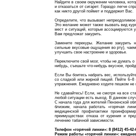
Найдите в своем окружении человека, кот
и отказаться от сигарет. Гораздо легче с
как никто другой поймет и поддержит Вас.
Определите, что вызывает непреодолимое 
Это желание может также вызвать вид кур
мест и ситуаций, которые ассоциируются у
Вам предложат закурить.
Замените перекуры. Желание закурить
сильные вкусовые ощущения во рту), чаем
улучшить свое настроение и здоровье.
Переключите свой мозг, чтобы не думать о 
нибудь, съешьте что-нибудь вкусное, прой
Если Вы боитесь набрать вес, используйт
со сладкой или жирной пищей. Пейте 6–8
упражнения. Ежедневно ходите пешком не 
Не сдавайтесь! Если, не смотря на все ста
любой ситуации есть выход. В данном случ
С начала года для жителей Пензенской об
близким, начала работать «горячая лин
медицинской профилактики проинформир
преимуществах отказа от курения и пр
лечению табачной зависимости.
Телефон «горячей линии»: 8 (8412) 45-42-
Режим работы «горячей линии»: ежедне