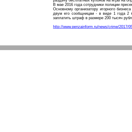
раздачу бесплатных купонов на игры на о
В мае 2016 года сотрудники полиции прес
Основному организатору игорного бизнеса
двум его сообщницам - в виде 1 года 2 
заплатить штраф в размере 200 тысяч рубл
http://www.penzainform.ru/news/crime/2017/05