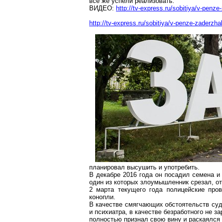
все же успели реализовать.
ВИДЕО:
http://tv-express.ru/sobitiya/v-penze
http://tv-express.ru/sobitiya/v-penze-zaderzha
планировал высушить и употребить.
В декабре 2016 года он посадил семена и
один из которых злоумышленник срезал, от
2 марта текущего года полицейские про
конопли.
В качестве смягчающих обстоятельств суд
и психиатра, в качестве безработного не з
полностью признал свою вину и раскаялся