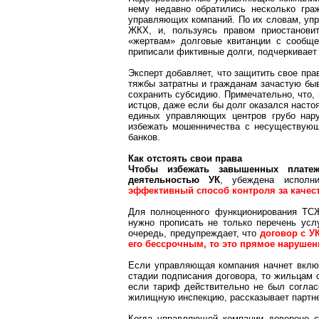
нему недавно обратились несколько гра
управляющих компаний. По их словам, уп
ЖКХ, и, пользуясь правом приостановит
«жертвам» долговые квитанции с сообще
приписали фиктивные долги, подчеркивает
Эксперт добавляет, что защитить свое пра
тяжбы
затратны
и гражданам зачастую быв
сохранить субсидию. Примечательно, что, 
истцов, даже если бы долг оказался насто
единых управляющих центров грубо нар
избежать мошенничества с несуществующ
банков.
Как отстоять свои права
Чтобы избежать завышенных плате
деятельностью УК
, убеждена исполн
эффективный способ
контроля за
качест
Для полноценного функционирования ТСЖ
нужно прописать не только перечень усл
очередь, предупреждает, что
договор с У
его бессрочным, то это прямое нарушен
Если управляющая компания начнет вклю
стадии подписания договора, то жильцам 
если тариф действительно не был соглас
жилищную инспекцию, рассказывает партне
Когда управляющей компании доверено со