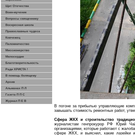
Щит Отечества
Воин-мученик
Вопросы священнику
Воскресная школа
Православные чудеса
Ковчежец
Паломничество
Миссионерство
Милосердие
Благотворительность
Ради ХРИСТА !
В помощь болящему
Архив
Альманах П Л
Газета П П С
Журнал П Е В
В погоне за прибылью управляющие комп
завышать стоимость ремонтных работ, утв
Сфера ЖКХ и строительство традицио
журналистам генпрокурор РФ Юрий Ча
организациями, которые работают с жалоб
сфере ЖКХ, и выяснил, какие лазейки и