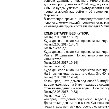
решили удалить от частного жилого ма
должны приступить не в 2024 году, а уже в
«Мы не будем утюжить бульдозерами ж
пределы жилой застройки и об усилении
Маргелов
.
В настоящее время в непосредственной б
переноса коммуникаций протяженность ма
на отведение трубы составят порядка 5 ми
КОММЕНТАРИИ БЕЗ КУПЮР:
Гость|02.05.2017 18:52|
Куда дешевле было бы перенести жилища к
Гость|02.05.2017 18:57|
Гость писал(
a
):
Куда дешевле было бы перенести жилища к
Раз в 10 дешевле. Но это никого не во
излишества.
Гость|02.05.2017 19:14|
Гость писал(
a
):
Куда дешевле было бы перенести жилища к
На 3 тысячи квартир хватило бы... Это 40 п
Гость|02.05.2017 19:24|
Какой бред... сто домов под снос? 5
млд
/
думаю максимум на 5 млн. каждому сошли
Отмывание денег чистой воды... Все голо
Гость|02.05.2017 19:33|
Гость писал(
a
):
кой бред... сто домов под снос? 5
млд
/100
Да за такие деньги, они бы из Кузнецка в
годах с документами построено
,
остальны