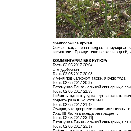
предположила
другая
.
Сейчас, когда трава подросла, мусорная к
впечатляет. Пройдет еще несколько дней, 
КОММЕНТАРИИ БЕЗ КУПЮР:
Гость|02.05.2017 20:04|
Это удобрения
Гость|02.05.2017 20:08|
у меня под балконом также
.
я
курю туда!
Гость|02.05.2017 20:37|
Патамушта
Пенза большой
свинарник
,а
сви
Гость|02.05.2017 21:33|
Поймать одного
укурка
, да заставить вы
поднять раза в 3-4 хотя бы
!
Гость|02.05.2017 21:42|
Обидно, что дворники вычистили газоны, а 
Ужас!!!! Халява всегда развращает
.
Гость|02.05.2017 23:11|
Патамушта
Пенза большой
свинарник
,а
свин
Гость|02.05.2017 23:17|
Поймать одного
укурка
, да заставить вы