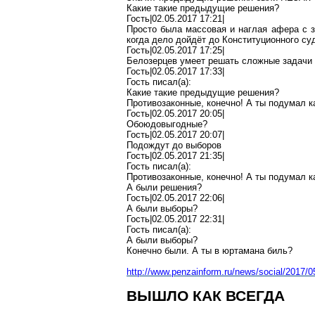
Какие такие предыдущие решения?
Гость|02.05.2017 17:21|
Просто была массовая и наглая афера с
когда дело дойдёт до Конституционного с
Гость|02.05.2017 17:25|
Белозерцев умеет решать сложные задачи
Гость|02.05.2017 17:33|
Гость писал(
a
):
Какие такие предыдущие решения?
Противозаконные, конечно! А ты подумал
к
Гость|02.05.2017 20:05|
Обоюдовыгодные?
Гость|02.05.2017 20:07|
Подождут до выборов
Гость|02.05.2017 21:35|
Гость писал(
a
):
Противозаконные, конечно! А ты подумал
к
А были решения?
Гость|02.05.2017 22:06|
А были выборы?
Гость|02.05.2017 22:31|
Гость писал(
a
):
А были выборы?
Конечно
были. А ты в
юртамана
биль
?
http://www.penzainform.ru/news/social/2017/
ВЫШЛО КАК ВСЕГДА