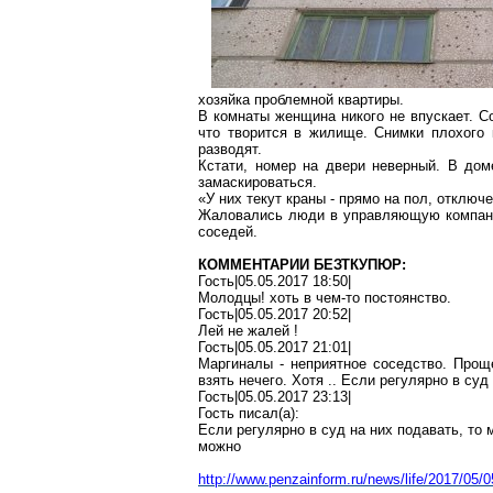
хозяйка проблемной
квартиры
.
В комнаты женщина никого не впускает. С
что творится в жилище. Снимки плохого к
разводят.
Кстати, номер на двери неверный. В дом
замаскироваться.
«У них текут краны - прямо на пол, отклю
Жаловались люди в управляющую компанию
соседей.
КОММЕНТАРИИ БЕЗТКУПЮР:
Гость|05.05.2017 18:50|
Молодцы! хоть в чем-то постоянство.
Гость|05.05.2017 20:52|
Лей не жалей
!
Гость|05.05.2017 21:01|
Маргиналы - неприятное соседство. Прощ
взять нечего. Хотя
.
. Если регулярно в суд
Гость|05.05.2017 23:13|
Гость писал(
a
):
Если регулярно в суд на них подавать, то
можно
http://www.penzainform.ru/news/life/2017/05/