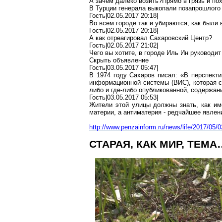
А зачем далеко
возить?Прямо
в грязь и
по
В Турции генерала выкопали позапрошлого
Гость|02.05.2017 20:18|
Во всем городе так и убираются, как были в
Гость|02.05.2017 20:18|
А как отреагировал Сахаровский Центр?
Гость|02.05.2017 21:02|
Чего вы хотите, в городе
И
ль Ин руководит
Скрыть объявление
Гость|03.05.2017 05:47|
В 1974 году Сахаров писал: «В перспекти
информационной системы (ВИС), которая с
либо и где-либо опубликованной, содержани
Гость|03.05.2017 05:53|
Жители этой улицы должны знать, как им
материи, а
антиматерия
- редчайшее явлен
http://www.penzainform.ru/news/life/2017/05
СТАРАЯ, КАК МИР, ТЕМА