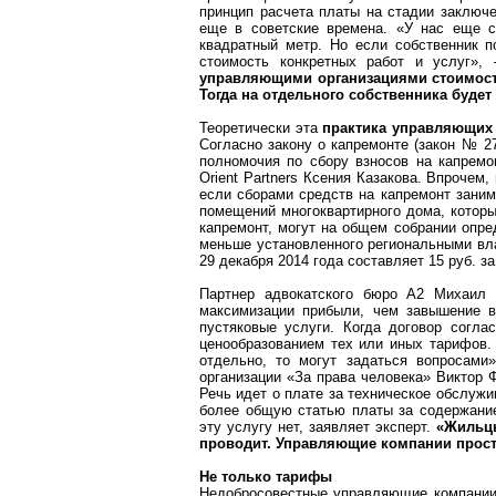
принцип расчета платы на стадии заключе
еще в советские времена. «У нас еще с
квадратный метр. Но если собственник п
стоимость конкретных работ и услуг»,
управляющими организациями стоимость
Тогда на отдельного собственника буде
Теоретически эта
практика управляющих 
Согласно закону о капремонте (закон № 
полномочия по сбору взносов на капрем
Orient
Partners
Ксения Казакова. Впрочем, 
если сборами средств на капремонт заним
помещений многоквартирного дома, которы
капремонт, могут на общем собрании опре
меньше установленного региональными вл
29 декабря 2014 года составляет 15 руб. з
Партнер адвокатского бюро А
2
Михаил
максимизации прибыли, чем завышение в
пустяковые услуги. Когда договор согла
ценообразованием тех или иных тарифов.
отдельно, то могут задаться вопросам
организации «За права человека» Виктор Ф
Речь идет о плате за техническое обслуж
более общую статью платы за содержание
эту услугу нет, заявляет эксперт.
«Жильцы
проводит. Управляющие компании прост
Не только тарифы
Недобросовестные управляющие компании 