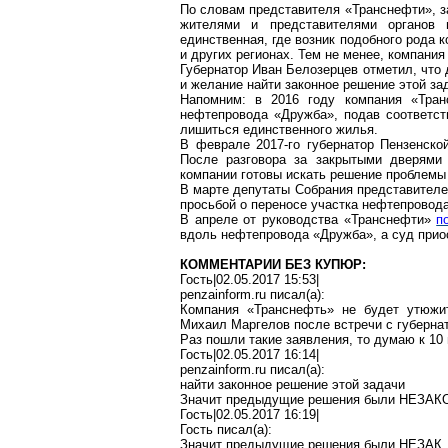
По словам представителя «
Транснефти
», 
жителями и представителями органов 
единственная, где возник подобного рода 
и других регионах. Тем не менее, компани
Губернатор
Иван Белозерцев
отметил, что 
и желание найти законное решение этой зад
Напомним: в 2016 году компания «
Тран
нефтепровода «Дружба», подав соответст
лишиться единственного жилья.
В феврале 2017-го губернатор Пензенск
После разговора за закрытыми дверями 
компании готовы искать решение проблемы
В марте депутаты Собрания представител
просьбой о переносе участка нефтепровода
В апреле от руководства «
Транснефти
»
п
вдоль нефтепровода «Дружба», а суд приос
КОММЕНТАРИИ БЕЗ КУПЮР:
Гость|02.05.2017 15:53|
penzainform.ru
писал(
a
):
Компания «
Транснефть
» не будет утюжи
Михаил
Маргелов
после встречи с губерна
Раз пошли такие заявления, то думаю к 10
Гость|02.05.2017 16:14|
penzainform.ru
писал(
a
):
найти законное решение этой задачи
Значит предыдущие решения были
НЕЗАК
Гость|02.05.2017 16:19|
Гость писал(
a
):
Значит
предыдущие решения были НЕЗАК