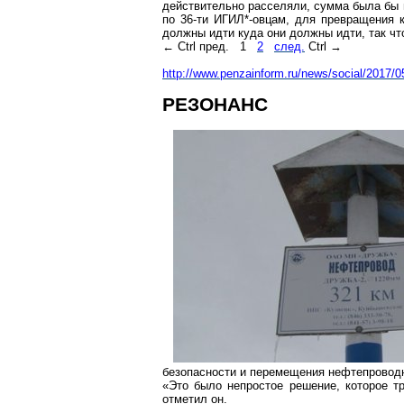
действительно расселяли, сумма была бы 
по 36-ти ИГИЛ
*-
овцам, для превращения к
должны
идти
куда они должны идти, так ч
←
Ctrl
пред.
1
2
след.
Ctrl
→
http://www.penzainform.ru/news/social/2017/0
РЕЗОНАНС
безопасности и перемещения нефтепроводно
«Это было непростое решение, которое т
отметил он.