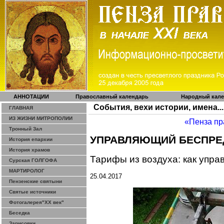
АННОТАЦИИ
Православный календарь
Народный кал
События, вехи истории, имена...
ГЛАВНАЯ
ИЗ ЖИЗНИ МИТРОПОЛИИ
«Пенза пр
Тронный Зал
УПРАВЛЯЮЩИЙ
БЕСПРЕ
История епархии
История храмов
Тарифы из воздуха: как упр
Сурская ГОЛГОФА
МАРТИРОЛОГ
25.04.2017
Пензенские святыни
Святые источники
Фотогалерея"ХХ век"
Беседка
Зарисовки