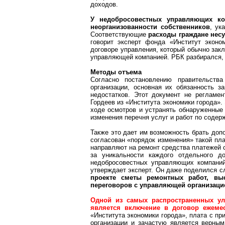
доходов.
У недобросовестных управляющих ко
неорганизованности собственников
, ук
Соответствующие
расходы граждане несу
говорит эксперт фонда «Институт эконо
договоре управления, который обычно зак
управляющей компанией. РБК разбирался, 
Методы отъема
Согласно постановлению правительств
организации, основная их обязанность 
недостатков. Этот документ не регламен
Гордеев из «Института экономики города»
ходе осмотров и устранять обнаруженные 
изменения перечня услуг и работ по содер
Также это дает им возможность брать доп
согласован «порядок изменения» такой пла
направляют на ремонт средства платежей с
за уникальности каждого отдельного до
недобросовестных управляющих компаний
утверждает эксперт. Он даже поделился сл
проекте сметы ремонтных работ, вы
переговоров с управляющей организацие
Одной из самых распространенных ул
является включение в договор ежеме
«Института экономики города», плата с пр
организации и зачастую является верным