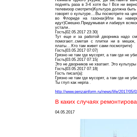
поднять раза в 3-4 хотя бы
!
Все ни верно
телевизор смотрите)Культура должна быть 
говорят о культуре....Вы посмотрите на ц
во Флориде на газонах)Или вы наве
идут)
Смешно
.П
ридумывая
и
лабируя
всяк
устали..
Гость|02.05.2017 23:30|
Тут еще и за работой дворника надо см
помогают..сметая
с плитки ни в мешок,
платы....Кто там живет сами посмотрите)
Гость|03.05.2017 07:07|
Грязно не там где мусорят, а там где не уби
Гость|03.05.2017 07:15|
Это не дворников не хватает. Это культуры
Гость|03.05.2017 07:18|
Гость писал(
a
):
Грязно не там где мусорят, а там где не уби
Ты глуп как нерпа
.
http://www.penzainform.ru/news/life/2017/05
В каких случаях ремонтиров
04.05.2017