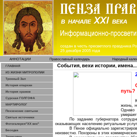
АННОТАЦИИ
Православный календарь
Народный кале
События, вехи истории, имена...
ГЛАВНАЯ
ИЗ ЖИЗНИ МИТРОПОЛИИ
Тронный Зал
История епархии
путь?
История храмов
Сурская ГОЛГОФА
МАРТИРОЛОГ
жизнь, 
Однако 
Пензенские святыни
умершег
Святые источники
По заданию губернатора сотруд
оказывающих населению ритуальные услуг
Фотогалерея"ХХ век"
В Пензе официально зарегистриров
Беседка
неизвестно. Похороны в этих коммерческих
Зарисовки