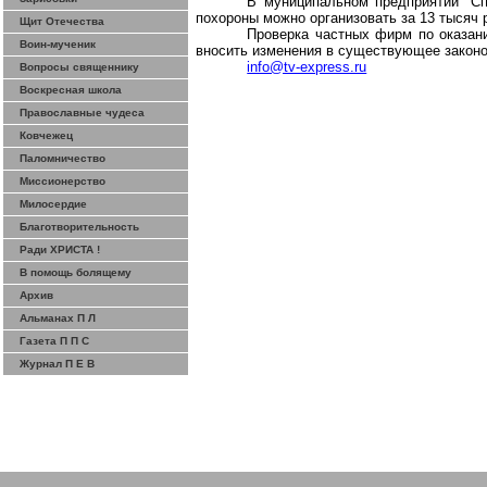
В муниципальном предприятии "Сп
похороны можно организовать за 13 тысяч 
Щит Отечества
Проверка частных фирм по оказан
Воин-мученик
вносить изменения в существующее законо
info@tv-express.ru
Вопросы священнику
Воскресная школа
Православные чудеса
Ковчежец
Паломничество
Миссионерство
Милосердие
Благотворительность
Ради ХРИСТА !
В помощь болящему
Архив
Альманах П Л
Газета П П С
Журнал П Е В