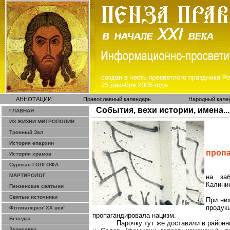
АННОТАЦИИ
Православный календарь
Народный кале
События, вехи истории, имена...
ГЛАВНАЯ
ИЗ ЖИЗНИ МИТРОПОЛИИ
Тронный Зал
История епархии
пропа
История храмов
Сурская ГОЛГОФА
МАРТИРОЛОГ
на заб
Калини
Пензенские святыни
Святые источники
При ни
продук
Фотогалерея"ХХ век"
пропагандировала нацизм.
Беседка
Парочку тут же доставили в район
Зарисовки