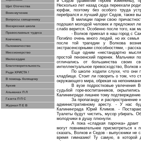
и Седов (фамилии героев изменены), п
Несколько лет назад сюда переехали родит
Щит Отечества
юрфак, поэтому без особого труда уст
Воин-мученик
перебрался и лучший друг Седов, также вы
В милиции парни свою причастно
Вопросы священнику
подошел молодой человек и предложил легк
Воскресная школа
слабо верится. Особенно после того, как 
Православные чудеса
- Волков приехал в наш город с Са
Погибло очень много людей, но их семья 
Ковчежец
после той трагедии у Волкова возни
Паломничество
экстрасенсорными способностями, - расска
Еще одним «нестандартно мысля
Миссионерство
простой пензенский паренек. Мальчики п
Милосердие
отличались от большинства своих св
Благотворительность
интеллектуальное превосходство, Волков 
По школе ходили слухи, что они 
Ради ХРИСТА !
кладбище. Стоит ли говорить о том, что с
В помощь болящему
окружающего мира, обрекая на непонимани
В вузе подростковые увлечения В
Архив
судьбой горе-воспитанников, окрылилис
Альманах П Л
Калининграде лишнее тому подтверждение
Газета П П С
За пропаганду и распространение 
административному аресту. - У нас бу
Журнал П Е В
Калининграда Юрий Климов. - Постараюс
Туалеты будут чистить, мусор убирать. О
молодчики в душу плюнули.
А пока «сладкая парочка» драит 
могут
повнимательнее
присмотреться к п
сказать, Волков и Седов - выпускники не
время гимназию! Ту самую, в которой д