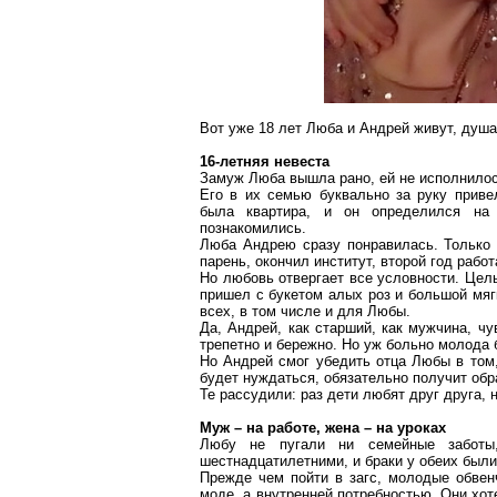
Вот уже 18 лет Люба и Андрей живут, душа
16-летняя невеста
Замуж Люба вышла рано, ей не исполнилос
Его в их семью буквально за руку приве
была квартира, и он определился на 
познакомились.
Люба Андрею сразу понравилась. Только
парень, окончил институт, второй год работ
Но любовь отвергает все условности. Цел
пришел с букетом алых роз и большой мяг
всех, в том числе и для Любы.
Да, Андрей, как старший, как мужчина, ч
трепетно и бережно. Но уж больно молода 
Но Андрей смог убедить отца Любы в том,
будет нуждаться, обязательно получит обр
Те рассудили: раз дети любят друг друга, 
Муж – на работе, жена – на уроках
Любу не пугали ни семейные заботы
шестнадцатилетними, и браки у обеих были
Прежде чем пойти в загс, молодые обвен
моде, а внутренней потребностью. Они хот