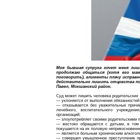
Моя бывшая супруга хочет меня лиши
продолжаю общаться (хотя его мам
поговорить), алименты плачу исправ
действительно лишить отцовства по
Павел,
Мокшанский
район.
Суд может лишить человека родительских п
— уклоняется от выполнения обязанностей 
— отказывается без уважительных причин
лечебного, воспитательного учрежден
организаций;
— злоупотребляет своими родительскими 
— жестоко обращается с детьми, в том 
покушается на их половую неприкосновенн
— является больным хроническим алкогол
— совершил умышленное преступление про