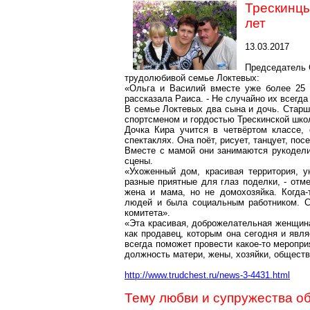
Трескинц
лет
13.03.2017
Председатель 
трудолюбивой семье Локтевых:
«Ольга и Василий вместе уже более 25 
рассказала Раиса. - Не случайно их всегд
В семье
Локтевых
два сына и дочь. Старш
спортсменом и гордостью
Трескинской
школ
Дочка Кира учится в четвёртом классе, 
спектаклях. Она поёт, рисует, танцует, по
Вместе с мамой они занимаются рукодели
сцены.
«Ухоженный дом, красивая территория, у
разные приятные для глаз поделки, - отм
жена и мама, но не домохозяйка. Когд
людей и была социальным работником. С
комитета».
«Эта красивая, доброжелательная женщина
как продавец, которым она сегодня и явля
всегда поможет провести какое-то меропри
должность матери, жены, хозяйки, обществ
http://www.trudchest.ru/news-3-4431.html
Тему любви и супружества об