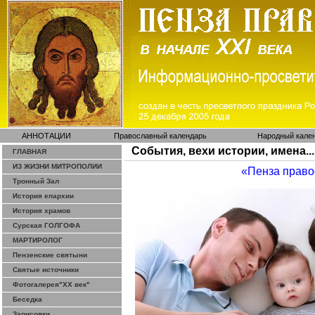
АННОТАЦИИ
Православный календарь
Народный кале
События, вехи истории, имена...
ГЛАВНАЯ
ИЗ ЖИЗНИ МИТРОПОЛИИ
«Пенза право
Тронный Зал
История епархии
История храмов
Сурская ГОЛГОФА
МАРТИРОЛОГ
Пензенские святыни
Святые источники
Фотогалерея"ХХ век"
Беседка
Зарисовки