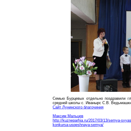
Семью Бурцевых отдельно поздравили г
средней школы с.
Иванырс
С.В.
Ведьмашк
Сайт
Лунинского
благочиния
Максим Мальцев
http://kuzneparhia.ru/2017/03/13/semya-svya
konkursa-uspeshnaya-semya/