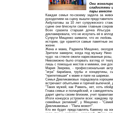
Они жонглиро
сладостями и
пары вместе 
Каждая семья по-своему задела за живо
рукоделием на сцену вышли представители 
Акбулатовы
за 10 лет супружеского стаж
сцене они блеснули своим главным сокро
Всех сразила старшая дочка
Ильсура
и
декламировала, что не искупать её в апло
Супруги Мищенко заявили, что их любовь 
истории, где хранятся самые памятные э
жизни.
Жена и мама,
Радмила
Мищенко, околдова
Зрители замерли, когда под музыку
Нино
чудо: на стекле ожили нарисованные розы,
Невозможно было оторвать взгляд от теат
лишь с помощью жестов и мимики, они дох
Мария Зверева, - профессиональная актр
"игра" барабана, трубы и
концертины
, с
"прилетевшая" к маме и папе на шариках.
Семья
Девликамовых
порадовала хорошим 
встречают объятьями и горячей выпечкой, 
"Таких мужей, как
Рамиль
, нет, хоть обо
Глава семьи и полицейский, и самодеятель
дарит цветы своим близким, учит правилам
Итоги конкурса устроили всех: каждому п
семейных реликвий", у Мищенко - "Семе
Девликамовых
- "Папа может!".
Кто же будет представлять Каменку на з