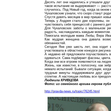
Десять лет они надеялись и утешали друг
такое испытание не выдерживают — расстаю
случилось. Под
Новый
год, когда за окном
Чукаловские
узнали, что скоро станут род
Спустя девять месяцев в мир пришел новы
Теперь у Андрея стало две королевы, он
чувствовать себя принцессой с раннего дет
Для
Чукаловских
заботы о маленьком реб
радость, наслаждались каждым моментом.
Помогала молодым мама Любы, Вера Иван
Как мудрая женщина она давала возмо
обязанностей.
Сегодня Яне уже шесть лет, она ходит в
участвовала в областном конкурсе рисунка
А недавно ей предложили поучаствовать в
одеваться. Сама подбирает фасоны, цвета.
Когда они все втроем появляются на
людя
Жизнь, как известно, в
полосочку
, как зеб
немало испытаний. Бывали ситуации, когда
трудные минуты поддерживали друг друг
сплетни. А настоящая любовь все преодол
Людмила КРИВЦОВА
Фото: из семейного архива героев пуб
http://pravda-news.ru/topic/76245.html