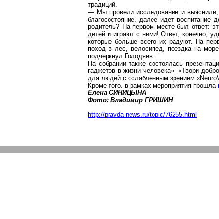
традиций.
— Мы провели исследование и выяснили, 
благосостояние, далее идет воспитание 
родитель? На первом месте был ответ: эт
детей и играют с ними! Ответ, конечно, у
которые больше всего их радуют. На пер
поход в лес, велосипед, поездка на мор
подчеркнул
Голодяев
.
На собрании также состоялась презентац
гаджетов
в жизни человека», «Твори добр
для людей с ослабленным зрением «
NeuroV
Кроме того, в рамках мероприятия прошла
Елена СИНИЦЫНА
Фото: Владимир ГРИШИН
http://pravda-news.ru/topic/76255.html