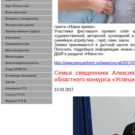
Щит Отечества
Воин-мученик
Вопросы священнику
Воскресная школа
газета «Новое время».
Участники фестиваля проявят себя в 
Православные чудеса
художественной, авторской, кулинарной, 
Ковчежец
семейную атрибутику - герб, гимн, закон.
Паломничество
Заявки принимаются в детской школе иск
Получить подробную информацию можно п
Миссионерство
ДШИ в разделе «Новости».
Милосердие
http://www.penzainform.ru/news/social/2017/
Благотворительность
Ради ХРИСТА !
Семья священника Алексия
В помощь болящему
областного конкурса «Успеш
Архив
Альманах П Л
13.03.2017
Газета П П С
Журнал П Е В