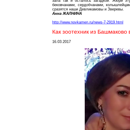
зала так и осталось загадкой. Жюри эт
бековчанами
,
сердобчанами
,
колышлейца
сразятся наши
Девликамовы
и Зверевы.
Анна ЖАЛНИНА
http://www.novkamen.ru/news-7-2919.html
Как зоотехник
из
Башмаково
16.03.2017