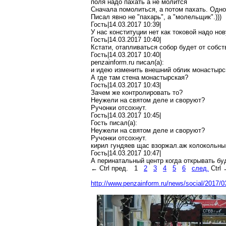
поля надо
пахать
а не молится
Сначала помолиться, а потом пахать. Одно
Писал явно не "пахарь", а "молельщик".)))
Гость|14.03.2017 10:39|
У нас конституции нет как токовой надо но
Гость|14.03.2017 10:40|
Кстати, отапливаться собор будет от собст
Гость|14.03.2017 10:40|
penzainform.ru
писал(
a
):
и идею изменить внешний облик монастырс
А где там стена монастырская?
Гость|14.03.2017 10:43|
Зачем же контролировать то?
Неужели на
святом
деле и своруют?
Ручонки отсохнут.
Гость|14.03.2017 10:45|
Гость писал(
a
):
Неужели на
святом
деле и своруют?
Ручонки отсохнут.
кирил
гундяев
щас
взоржал
.а
ж
колокольны
Гость|14.03.2017 10:47|
А перинатальный
центр
когда открывать бу
←
Ctrl
пред.
1
2
3
4
5
6
след.
Ctrl
http://www.penzainform.ru/news/social/2017/0