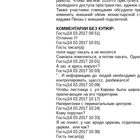
работы, чтобы весной 2018-го приступить
свободного доступа пространство, единое
Также участники совещания обсудили пр
изменить внешний облик монастырской с
видами Пензы с внешней подсветкой.
КОММЕНТАРИИ БЕЗ КУПЮР:
Гость|14.03.2017 09:51|
Отлично
!
!!
Гость|14.03.2017 10:01|
Гость писал(
a
):
поля надо
пахать
а не молится
Сначала помолиться, а потом пахать. Одно
Гость|14.03.2017 10:01|
А
шо
, и здесь воруют?
Гость|14.03.2017 10:03|
"...И информацию до людей необходимо д
контролировать,
щасссс
, разбежался!
Гость|14.03.2017 10:09|
Чтобы лестница с ул
.К
ирова была
широк
прилегающее на его территории.
Гость|14.03.2017 10:17|
Наперегонки с перинатальным центром...
Гость|14.03.2017 10:24|
Кому поручил?
Гость|14.03.2017 10:33|
Я не понял, у нас вроде церковь отделен
церкви..
.и
ли как?
Гость|14.03.2017 10:38|
Гость писал(
a
):