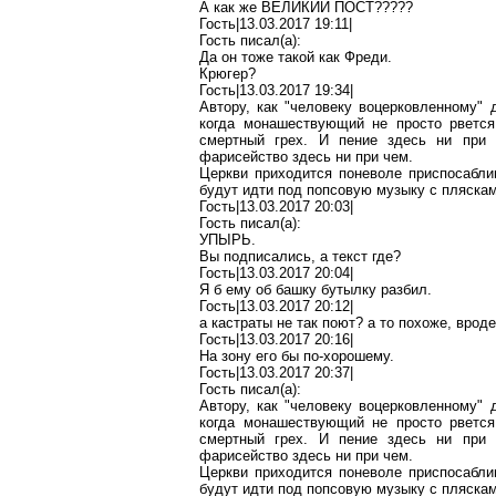
А как же ВЕЛИКИЙ ПОСТ?????
Гость|13.03.2017 19:11|
Гость писал(
a
):
Да он
тоже
такой как
Фреди
.
Крюгер
?
Гость|13.03.2017 19:34|
Автору, как "человеку
воцерковленному
" 
когда монашествующий не просто рвется
смертный грех. И пение здесь ни
при
фарисейство здесь ни
при чем
.
Церкви приходится поневоле приспосабли
будут идти под
попсовую
музыку с пляска
Гость|13.03.2017 20:03|
Гость писал(
a
):
УПЫРЬ.
Вы подписались, а те
кст гд
е?
Гость|13.03.2017 20:04|
Я б ему об
башку
бутылку разбил.
Гость|13.03.2017 20:12|
а кастраты не так поют? а
то
похоже, вроде 
Гость|13.03.2017 20:16|
На зону его бы по-хорошему.
Гость|13.03.2017 20:37|
Гость писал(
a
):
Автору, как "человеку
воцерковленному
" 
когда монашествующий не просто рвется
смертный грех. И пение здесь ни
при
фарисейство здесь ни
при чем
.
Церкви приходится поневоле приспосабли
будут идти под
попсовую
музыку с пляска