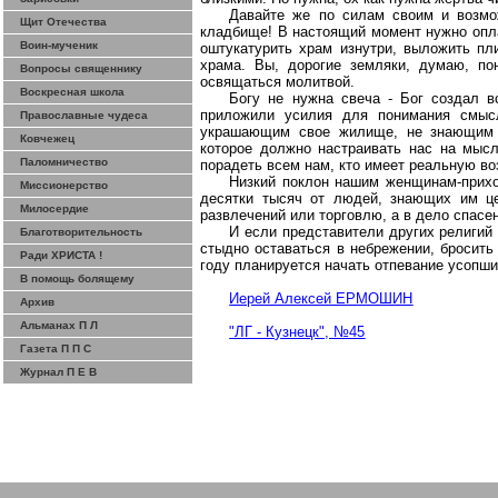
Давайте же по силам своим и возмо
Щит Отечества
кладбище! В настоящий момент нужно опла
Воин-мученик
оштукатурить храм изнутри, выложить пли
храма.
Вы, дорогие земляки, думаю, п
Вопросы священнику
освящаться молитвой.
Воскресная школа
Богу не нужна свеча - Бог создал в
приложили усилия для понимания смыс
Православные чудеса
украшающим свое жилище, не знающим м
Ковчежец
которое должно настраивать нас на мыс
Паломничество
порадеть всем нам, кто имеет реальную во
Низкий поклон нашим женщинам-прихо
Миссионерство
десятки тысяч от людей, знающих им ц
Милосердие
развлечений или торговлю, а в дело спасе
И если представители других религий
Благотворительность
стыдно оставаться в небрежении, бросить
Ради ХРИСТА !
году планируется начать отпевание усопш
В помощь болящему
Иерей Алексей ЕРМОШИН
Архив
Альманах П Л
"ЛГ - Кузнецк", №45
Газета П П С
Журнал П Е В