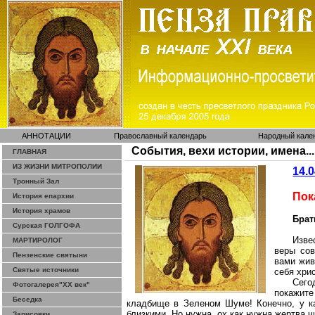
АННОТАЦИИ
Православный календарь
Народный кале
События, вехи истории, имена...
ГЛАВНАЯ
ИЗ ЖИЗНИ МИТРОПОЛИИ
14.
Тронный Зал
Пок
История епархии
История храмов
Брат
Сурская ГОЛГОФА
Изве
МАРТИРОЛОГ
веры сов
Пензенские святыни
вами жив
Святые источники
себя хри
Сего
Фотогалерея"ХХ век"
покажите
Беседка
кладбище в Зеленом Шуме! Конечно, у ка
близкими
. Но нужна, ох как нужна жертва ч
Зарисовки