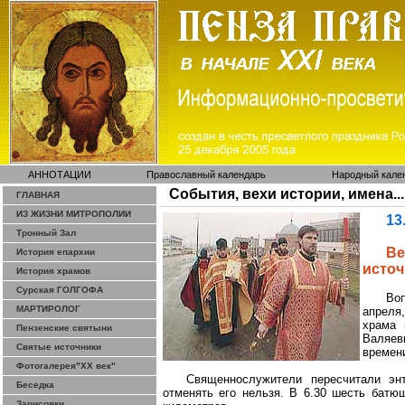
АННОТАЦИИ
Православный календарь
Народный кале
События, вехи истории, имена...
ГЛАВНАЯ
ИЗ ЖИЗНИ МИТРОПОЛИИ
13
Тронный Зал
В
История епархии
источ
История храмов
Сурская ГОЛГОФА
Во
МАРТИРОЛОГ
апреля
храма
Пензенские святыни
Валяев
Святые источники
времен
Фотогалерея"ХХ век"
Священнослужители пересчитали энт
Беседка
отменять его нельзя. В 6.30 шесть батю
Зарисовки