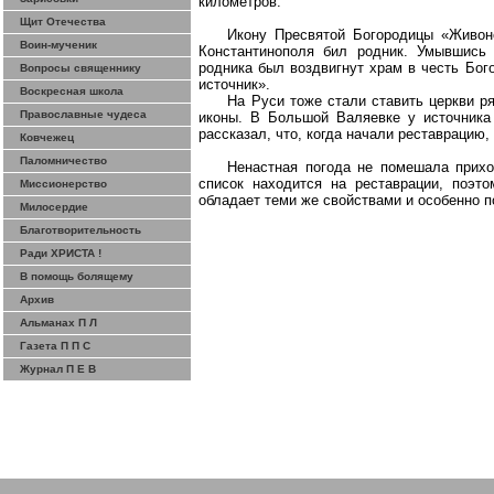
километров.
Щит Отечества
Икону Пресвятой Богородицы «
Живон
Воин-мученик
Константинополя бил родник. Умывшись
родника
был
воздвигнут храм в честь Бог
Вопросы священнику
источник».
Воскресная школа
На Руси тоже стали ставить церкви р
Православные чудеса
иконы. В Большой
Валяевке
у источника
рассказал, что, когда начали реставрацию,
Ковчежец
Паломничество
Ненастная погода не помешала прих
список находится на реставрации, поэт
Миссионерство
обладает теми же свойствами и особенно 
Милосердие
Благотворительность
Ради ХРИСТА !
В помощь болящему
Архив
Альманах П Л
Газета П П С
Журнал П Е В