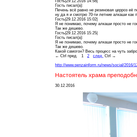
Гость|29.12.2016 14:58|
Гость писал(
a
):
Печень всё равно не резиновая
церроз
её п
ну да я и смотрю 70-ти летние алкаши как
Гость|29.12.2016 15:02|
Я не понимаю, почему алкаши просто не го
Так же дешево.
Гость|29.12.2016 15:25|
Гость писал(
a
):
Я не понимаю, почему алкаши просто не го
Так же дешево.
Какой самогон? Весь процесс на чуть забр
←
Ctrl
пред.
1
2
след.
Ctrl
→
http://www.penzainform.ru/news/social/2016/
Настоятель храма преподобн
30.12.2016