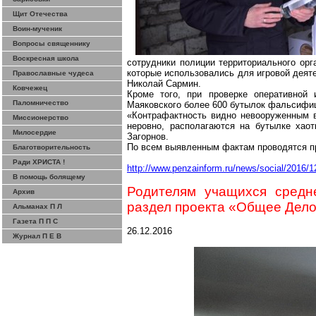
Щит Отечества
Воин-мученик
Вопросы священнику
Воскресная школа
сотрудники полиции территориального орг
которые использовались для игровой деят
Православные чудеса
Николай
Сармин
.
Ковчежец
Кроме того, при проверке оперативной
Паломничество
Маяковского более 600 бутылок фальсифиц
«
Контрафактность
видно невооруженным вз
Миссионерство
неровно, располагаются на бутылке хао
Милосердие
Загорнов
.
По всем выявленным фактам проводятся п
Благотворительность
Ради ХРИСТА !
http://www.penzainform.ru/news/social/2016/1
В помощь болящему
Родителям учащихся сред
Архив
раздел проекта «Общее Дел
Альманах П Л
Газета П П С
26.12.2016
Журнал П Е В