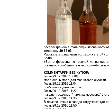
распространения фальсифицированного ал
телефону
30-64-03.
Рассказать о нарушениях закона в этой с
33-08.
«Вся информация с горячей линии систе
органы», - сообщили в пресс-службе регио
КОММЕНТАРИИ БЕЗ КУПЮР:
Гость|29.12.2016 10:10|
мало очень мало
для масштабов области
Гость|29.12.2016 11:04|
сообщили
а дальше что?
Гость|29.12.2016 11:22|
наградят орденом "
павлика
морозова
" 3 ст
Гость|29.12.2016 11:35|
В
ломове
ночью с завода отгружают, где р
Гость|29.12.2016 11:50|