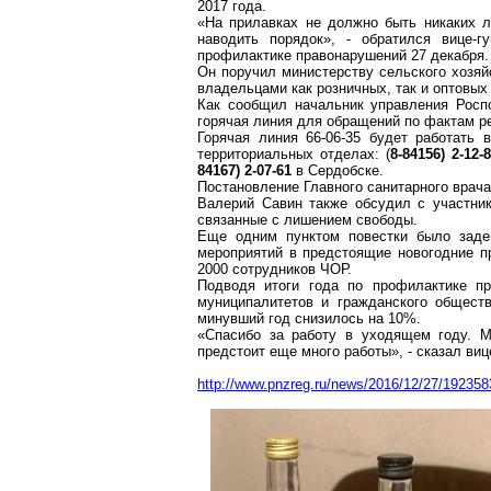
2017 года.
«На прилавках не должно быть никаких л
наводить порядок», - обратился вице-
профилактике правонарушений 27 декабря.
Он поручил министерству сельского хозяй
владельцами как розничных, так и оптовых 
Как сообщил начальник управления
Росп
горячая линия для обращений по фактам р
Горячая линия 66-06-35 будет работать
территориальных отделах: (
8-84156) 2-12
84167) 2-07-61
в Сердобске.
Постановление Главного санитарного врач
Валерий Савин также обсудил с участни
связанные с лишением свободы.
Еще одним пунктом повестки было
заде
мероприятий в предстоящие новогодние пр
2000 сотрудников ЧОР.
Подводя итоги года по профилактике пр
муниципалитетов и гражданского общест
минувший год снизилось на 10%.
«Спасибо за работу в уходящем году. М
предстоит еще много работы», - сказал виц
http://www.pnzreg.ru/news/2016/12/27/192358