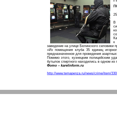
п
25
В
с
к
со
К
к
заведение на улице Белинского силовики п
«Из помещения клуба 35 единиц игорног
предназначенное для проведения азартны
Помимо этого, кузнецким полицейским уд
бутылок спиртного находились в одном из 
Фото –
karelinform.ru
http://www.temapenza.ru/news/crime/item/330