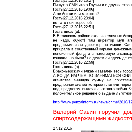
Гость|27.12.2016 18:27|
Пишут в
СМИ
что в Грузии и в других стра
Гость|27.12.2016 19:06|
А
че
бошки
или махорка?
Гость|27.12.2016 23:04|
вот это
поинтересней
-
Гость|27.12.2016 22:51|
Гость писал(
a
):
В Белинском
районе
сколько елочных база
не надо, обуют! там директор
муп
аг
предприимчивая директор по имени Юля
прибрала в собственный карман денежные 
пенсионный фонд и в налоговую инспекци
изначально были? не дележ ли здесь денег
Гость|27.12.2016 22:59|
Гость писал(
a
):
Браконьерскими ёлками завален весь горо
А КОГДА ИМ ЧЕМ ТО ЗАНИМАТЬСЯ ОНИ
агентства
энннную
сумму на собстве
предпринимателей которые платили через 
под предлогом выдачи льготного займа б
положительное решение о выдаче льготного
http://www.penzainform.ru/news/crime/2016/1
Валерий Савин поручил дов
спиртсодержащими жидкост
27.12.2016