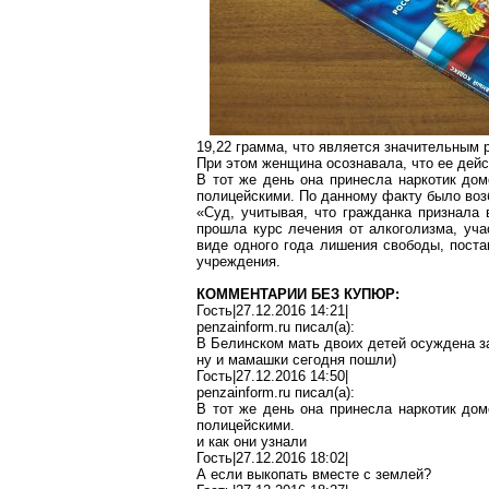
19,22 грамма, что является значительным 
При этом женщина осознавала, что ее дейс
В тот же день она принесла наркотик дом
полицейскими. По данному факту было воз
«Суд, учитывая, что гражданка признала
прошла курс лечения от алкоголизма, уча
виде одного года лишения свободы, поста
учреждения.
КОММЕНТАРИИ БЕЗ КУПЮР:
Гость|27.12.2016 14:21|
penzainform.ru
писал(
a
):
В Белинском мать двоих детей осуждена з
ну и
мамашки
сегодня пошли)
Гость|27.12.2016 14:50|
penzainform.ru
писал(
a
):
В тот же день она принесла наркотик дом
полицейскими.
и как они узнали
Гость|27.12.2016 18:02|
А если выкопать вместе с землей?