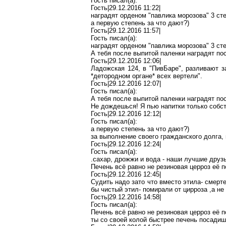
Гость писал(
a
):
Гость|29.12.2016 11:22|
наградят орденом "
павлика
морозова
" 3 ст
а первую степень за что дают?)
Гость|29.12.2016 11:57|
Гость писал(
a
):
наградят орденом "
павлика
морозова
" 3 ст
А тебя после выпитой
паленки
наградят по
Гость|29.12.2016 12:06|
Ладожская
124, в "
ПивБаре
", разливают 
*детородном
органе
* всех вертели".
Гость|29.12.2016 12:07|
Гость писал(
a
):
А тебя после выпитой
паленки
наградят по
Не дождешься! Я пью напитки только собст
Гость|29.12.2016 12:12|
Гость писал(
a
):
а первую степень за что дают?)
за выполнение своего гражданского долга, 
Гость|29.12.2016 12:24|
Гость писал(
a
):
.сахар, дрожжи и вода - наши лучшие друз
Печень всё равно не резиновая
церроз
её п
Гость|29.12.2016 12:45|
Судить надо зато что вместо этил
а-
смерте
бы
чистый этил- помирали от цирроза ,а не
Гость|29.12.2016 14:58|
Гость писал(
a
):
Печень всё равно не резиновая
церроз
её п
ты со своей колой быстрее печень посадишь