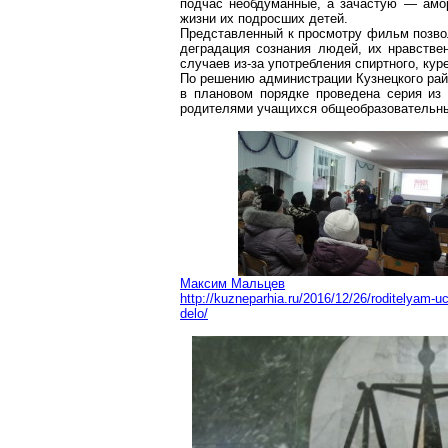
подчас необдуманные, а зачастую — амор
жизни их подросших детей.
Представленный к просмотру фильм позвол
деградация сознания людей, их нравств
случаев из-за употребления спиртного, кур
По решению администрации Кузнецкого райо
в плановом порядке проведена серия из
родителями учащихся общеобразовательны
Максим Мальцев
http://kuzneparhia.ru/2016/12/26/roditelyam-u
delo/