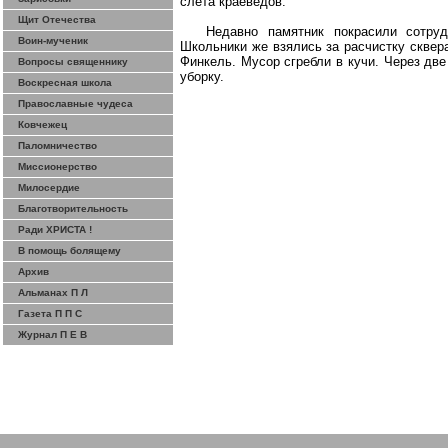
слета краеведов.
Щит Отечества
Недавно памятник покрасили сотру
Воин-мученик
Школьники же взялись за расчистку сквера
Финкель. Мусор сгребли в кучи. Через две
Вопросы священнику
уборку.
Воскресная школа
Православные чудеса
Ковчежец
Паломничество
Миссионерство
Милосердие
Благотворительность
Ради ХРИСТА !
В помощь болящему
Архив
Альманах П Л
Газета П П С
Журнал П Е В