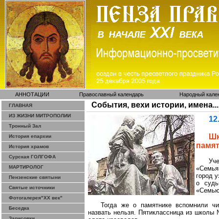
АННОТАЦИИ
Православный календарь
Народный кале
События, вехи истории, имена...
ГЛАВНАЯ
ИЗ ЖИЗНИ МИТРОПОЛИИ
12
Тронный Зал
Ш
История епархии
памя
История храмов
Сурская ГОЛГОФА
Уч
МАРТИРОЛОГ
«Семья
город 
Пензенские святыни
о судь
Святые источники
«Семью
Фотогалерея"ХХ век"
Тогда же о памятнике вспомнили чи
Беседка
назвать нельзя. Пятиклассница из школы 
Зарисовки