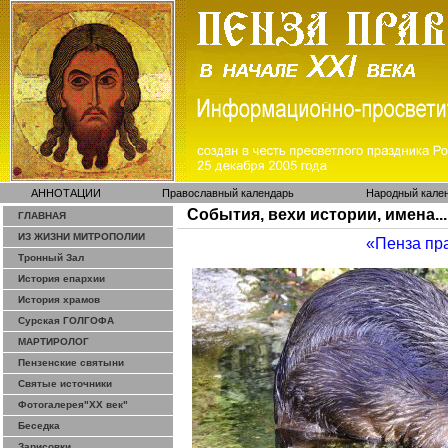
АННОТАЦИИ
Православный календарь
Народный кале
События, вехи истории, имена...
ГЛАВНАЯ
ИЗ ЖИЗНИ МИТРОПОЛИИ
«Пенза пр
Тронный Зал
История епархии
История храмов
Сурская ГОЛГОФА
МАРТИРОЛОГ
Пензенские святыни
Святые источники
Фотогалерея"ХХ век"
Беседка
Зарисовки