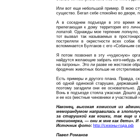
Или вот еще небольшой пример. В мою ст
существо. Бегал себе спокойно во дворе, 
А в соседнем подъезде в это время ж
прилегающая к дому территория его личн
лопатой. Однажды мое терпение лопнуло, 
тот вызвал так называемых в простонар
постреляли в окрестности всех собак 
вспоминается Булгаков с его «Собачьим с
Я потом позвонил в эту «чудесную» орг
найдутся желающие забрать кого-нибудь из 
на патроны». Это ли разве не жестокое об
бродячих животных больше не отстреливаю
Есть примеры и другого плана. Правда, с
об одной одинокой старушке, державшей 
поэтому загадили они ее основательно. Д
Вонь
в подъезде стояла ужасная. Дошло до
и ее коз (местные чиновники и участковый
Наконец, высокая комиссия из админ
меморандумом направилась в злополуч
за старушкой как кошки, так еще и 
пенсионерка, — они ж мне как дети». И
Источник фото:
http://сезоны-года.рф
Павел Романов