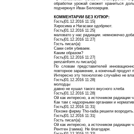
обработки урожай сможет храниться доль
подчеркнул Иван Белозерцев.
КОММЕНТАРИИ БЕЗ КУПЮР:
Гость|01.12.2016 11:15|
Хиросима и Нагасаки одобряют.
Гость|01.12.2016 11:25|
маловато у нас радиации
.
н
емножечко доб
Гость|01.12.2016 11:27|
Гость писал(
a
):
Сами себя убиваем.
Каким образом?
Гость|01.12.2016 11:27|
penzainform.ru
писал(
a
):
По словам представителей инновационн
повторное заражение, а конечный продукт 
Интересно эту технологию случайно не в
Гость|01.12.2016 11:28|
молодцы
давно не кушал такого вкусного хлеба
Гость|01.12.2016 11:28|
Ой
как интересно, а источником радиации
ч
Как там с надзорными органами и нормати
Гость|01.12.2016 11:31|
Похоже
фирму
Tho-radia
решили возродить
Гость|01.12.2016 11:31|
Гость писал(
a
):
Ой
как интересно, а источником радиации
ч
Рентген (гамма). Не благодари.
Гость|01.12.2016 11:32|