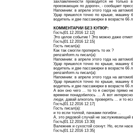
захламленности проводится не только 
проезжающих по дороге», - сообщает прес
Напомним: в апреле этого года на автомо
Удар пришелся точно по крыше, машину 
водитель и две пассажирки в возрасте 66 л
КОММЕНТАРИИ БЕЗ КУПЮР:
Гость|01.12.2016 12:12|
Это целое событие
!
Это можно даже отмет
Гость|01.12.2016 12:15|
Гость писал(
a
):
Как так смогли пропереть то их
?
penzainform.ru
писал(
a
):
Напомним: в апреле этого года на автомоб
Удар пришелся точно по крыше, машину б
водитель и две пассажирки в возрасте 66 л
penzainform.ru
писал(
a
):
Напомним: в апреле этого года на автомоб
Удар пришелся точно по крыше, машину б
водитель и две пассажирки в возрасте 66 л
А вон оно чего ... то
то
я смотрю прямо н
времени понадобилось ... А вот интересно
люди, давай алкоголь проверять ... и то ес
Гость|01.12.2016 12:17|
Гость писал(
a
):
и то если толпой, пачками погибли ...
А, это рядовой
случай
не заслуживающий в
Гость|01.12.2016 13:30|
Валежник и сухостой сохнут. Но, если насе
Гость|01.12.2016 13:35|