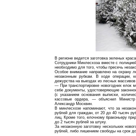
В регионе ведется заготовка зеленых краса
Сотрудники
Минлесхоза
вместе с полицией
необходимо для того, чтобы пресечь незак
Особое внимание направлено на охрану л
незаконным рубкам. В ходе операции, к
дежурства на выездах из лесных массивов 
— При транспортировке новогодних елок 
себе документы, удостоверяющие законнос
(с указанием основания выписки, количе
кассовые ордера, — объяснил Министр 
Александр Москвин.
В
минлесхозе
напоминают, что за незако
рублей для граждан, от 20 до 40 тысяч 
лиц. Кроме того, елочному браконьеру при
до 2 тысяч рублей за штуку.
За незаконную заготовку нескольких новог
рублей, либо лишением свободы на срок до