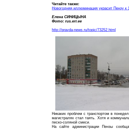
Читайте также:
Новогодняя иллюминация украсит Пензу к 
Елена СИНИЦЫНА
Фото:
rus.err.ee
http://pravda-news.ru/topic/73252.html
Никаких проблем с транспортом в понедель
магистралях
стал таять. Хотя и коммунал
песко-соляной
смеси.
На сайте администрации Пензы сообща