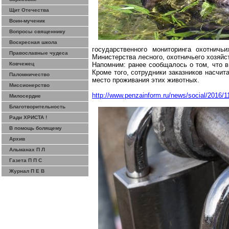
Щит Отечества
Воин-мученик
Вопросы священнику
Воскресная школа
государственного мониторинга охотничь
Православные чудеса
Министерства лесного, охотничьего хозяйс
Ковчежец
Напомним: ранее сообщалось о том, что в
Кроме того, сотрудники заказников насчи
Паломничество
место проживания этих животных.
Миссионерство
http://www.penzainform.ru/news/social/2016/1
Милосердие
Благотворительность
Ради ХРИСТА !
В помощь болящему
Архив
Альманах П Л
Газета П П С
Журнал П Е В