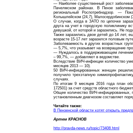
— Наиболее существенный рост заболева
Пачелмском
районах. В Пензе заболева
региональный
Роспотребнадзор
. — Пока
Колышлейском
(24,7),
Малосердобинском
(
О случае, когда
в
ЗАТО по цепочке зараз
друга на учет в городскую поликлинику вс
девушкой, от которой и заразились. Не по
Также заразились двое детей до 14 лет, е
возрасте 15-17 лет заразился половым пут
Заболеваемость в других возрастных групп
— 5,7%, что указывает на возвращение пр
— Нуждалось в поддерживающем лечени
– 99,7%, — добавляют в ведомстве.
Вследствие ВИЧ-инфекции количество умер
месяцев 2013 — 10).
50 ВИЧ-инфицированных женщин решились
получило
трехэтапную
химиопрофилактик
случаях.
По итогам 9 месяцев 2016 года план об
172501) за счет средств областного бюджет
Общее количество ВИЧ-инфицированных, п
установленным диагнозом составляет поряд
Читайте также:
В Пензенской области хотят открыть предп
Артем КРАСНОВ
http://pravda-news.ru/topic/73408.html