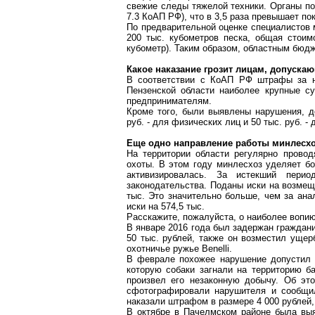
свежие следы тяжелой техники. Органы п
7.3
КоАП
РФ), что в 3,5 раза превышает пок
По предварительной оценке специалистов
200 тыс. кубометров песка, общая стоим
кубометр). Таким образом, областным бюд
Какое наказание грозит лицам, допуск
В соответствии с
КоАП
РФ штрафы за не
Пензенской области наиболее крупные 
предпринимателям.
Кроме того, были выявлены нарушения, 
руб. - для физических лиц и 50 тыс. руб. 
Еще одно направление работы
минлесхо
На территории области регулярно прово
охоты. В этом году минлесхоз уделяет б
активизировалась. За истекший пер
законодательства. Поданы иски на возме
тыс. Это значительно больше, чем за ана
иски на 574,5 тыс.
Расскажите, пожалуйста, о наиболее вопи
В январе 2016 года был задержан граждани
50 тыс. рублей, также он возместил уще
охотничье ружье
Benelli
.
В феврале похожее нарушение допустил 
которую собаки загнали на территорию 
произвел его незаконную добычу. Об эт
сфотографировали нарушителя и сообщ
наказали штрафом в размере 4 000 рублей, 
В октябре в
Пачелмском
районе была выя