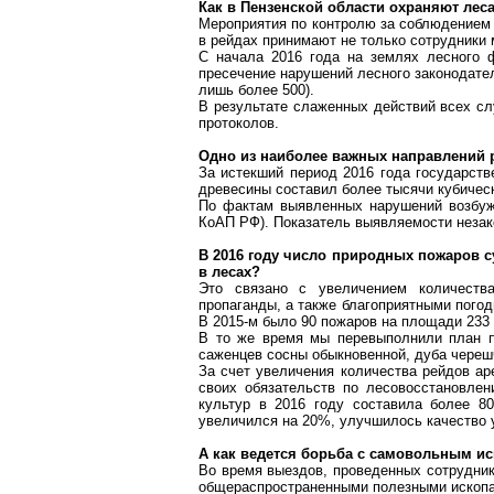
Как в Пензенской области охраняют лес
Мероприятия по
контролю за
соблюдением т
в рейдах принимают не только сотрудники
С начала 2016 года на
землях
лесного ф
пресечение нарушений лесного законодатель
лишь более 500).
В результате слаженных действий всех сл
протоколов.
Одно из наиболее важных направлений р
За истекший период 2016 года государст
древесины составил
более тысячи
кубическ
По фактам выявленных нарушений возбуж
КоАП
РФ). Показатель
выявляемости
незак
В 2016 году число природных пожаров с
в лесах?
Это связано с увеличением количеств
пропаганды, а также благоприятными пого
В 2015-м было 90 пожаров на площади
233 
В то же время мы перевыполнили план 
саженцев сосны обыкновенной, дуба
череш
За счет увеличения количества рейдов а
своих обязательств по
лесовосстановлен
культур в 2016 году составила более 8
увеличился на 20%, улучшилось качество 
А как ведется борьба с самовольным и
Во время выездов, проведенных сотрудник
общераспространенными полезными ископа