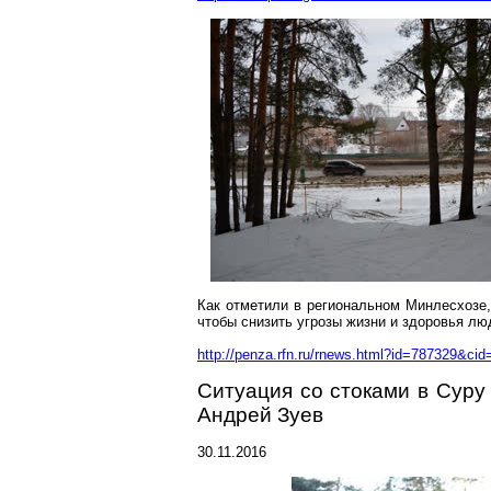
Как отметили в
региональном
Минлесхозе
чтобы снизить угрозы жизни и здоровья лю
http://penza.rfn.ru/rnews.html?id=787329&cid
Ситуация со стоками в Суру
Андрей Зуев
30.11.2016