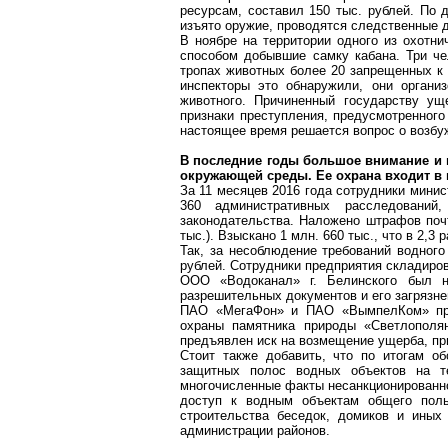
ресурсам, составил 150 тыс. рублей. По
изъято оружие, проводятся следственные 
В ноябре на территории одного из охотни
способом добывшие самку кабана. Три че
тропах
животных более 20 запрещенных к п
инспекторы это обнаружили, они органи
животного. Причиненный государству ущ
признаки преступления, предусмотренног
настоящее время решается вопрос о возбу
В последние годы большое внимание и 
окружающей среды. Ее охрана входит 
За 11 месяцев 2016 года сотрудники минис
360 административных расследований
законодательства. Наложено штрафов почти
тыс.). Взыскано 1 млн. 660 тыс., что в 2,3 
Так, за несоблюдение требований водног
рублей. Сотрудники предприятия складиров
ООО «Водоканал»
г
. Белинского был 
разрешительных документов и его загрязн
ПАО «
МегаФон
» и ПАО «
ВымпелКом
» п
охраны памятника природы «
Светлополя
предъявлен иск на возмещение ущерба, при
Стоит также добавить, что по итогам о
защитных полос водных объектов на 
многочисленные факты несанкционированн
доступ к водным объектам общего поль
строительства беседок, домиков и иных
администрации районов.