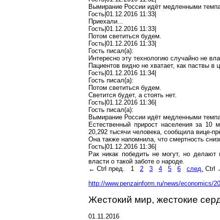
Вымирание России идёт медленными темпам
Гость|01.12.2016 11:33|
Приехали...
Гость|01.12.2016 11:33|
Потом светиться будем.
Гость|01.12.2016 11:33|
Гость писал(
a
):
Интересно эту технологию случайно не в
Пациентов видно не хватает, как паствы в ц
Гость|01.12.2016 11:34|
Гость писал(
a
):
Потом светиться будем.
Светится
будет, а стоять нет.
Гость|01.12.2016 11:36|
Гость писал(
a
):
Вымирание России идёт медленными темпам
Естественный прирост населения за 10 
20,292 тысячи человека, сообщила вице-п
Она также напомнила, что смертность сниз
Гость|01.12.2016 11:36|
Рак никак победить не могут, но делают
власти о такой
заботе
о народе.
←
Ctrl
пред.
1
2
3
4
5
6
след.
Ctrl
http://www.penzainform.ru/news/economics/2
Жестокий мир, жестокие серд
01.11.2016