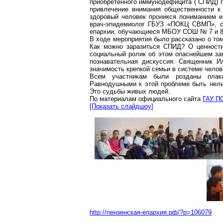
приобретенного иммунодефицита
(
СПИД) п
привлечение внимания общественности к
здоровый человек проникся пониманием и
врач-эпидемиолог ГБУЗ «ПОКЦ СВМП», с
епархии, обучающиеся МБОУ СОШ № 7 и
8
В ходе мероприятия было рассказано о том
Как можно заразиться СПИД? О ценности
социальный ролик об этом опаснейшем за
познавательная дискуссия. Священник 
значимость крепкой семьи в системе челов
Всем участникам были розданы плака
Равнодушными к этой проблеме быть нельз
Это судьбы живых людей.
По материалам официального сайта
ГАУ П
[Показать
слайдшоу
]
http://пензенская-епархия.рф/?p=106079