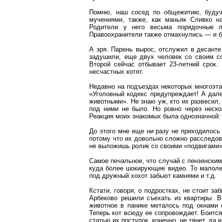
Помню, наш сосед по общежитию, будуч
мучениями,
также, как
маньяк
Сливко
на
Родители у него весьма порядочные 
Правоохранители также отмахнулись — и б
А зря. Парень вырос, отслужил в десант
задушили, еще двух человек со своим с
Второй сейчас отбывает 23-летний срок
несчастных котят.
Недавно на
подъездах
некоторых
многоэт
«Уголовный кодекс предупреждает! А дал
животными». Не знаю уж, кто их развесил
под ними не было. Но ровно через неско
Реакция моих знакомых была однозначной: Н
До этого мне еще ни разу не приходилось
потому что их довольно сложно расследова
не выложишь ролик со своими «подвигами
Самое печальное, что случай с пензенским
куда более шокирующее видео. То
малоле
под дружный хохот забьют камнями и т.д.
Кстати, говоря, о подростках, не стоит з
Арбеково решили съехать из квартиры. В
животное в панике металось под окнами 
Теперь кот всюду ее сопровождает. Боится
статью их поступок, конечно, не тянет, да