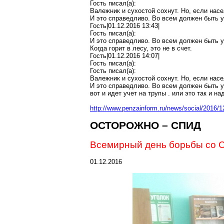
Гость писал(
a
):
Валежник и сухостой сохнут. Но, если насе
И это справедливо. Во всем должен быть у
Гость|01.12.2016 13:43|
Гость писал(
a
):
И это справедливо. Во всем должен быть у
Когда горит в лесу, это не в счет.
Гость|01.12.2016 14:07|
Гость писал(
a
):
Гость писал(
a
):
Валежник и сухостой сохнут. Но, если насе
И это справедливо. Во всем должен быть у
вот и идет учет на трупы
.
или это так и на
http://www.penzainform.ru/news/social/2016/
ОСТОРОЖНО – СПИД
Всемирный день борьбы со
01.12.2016