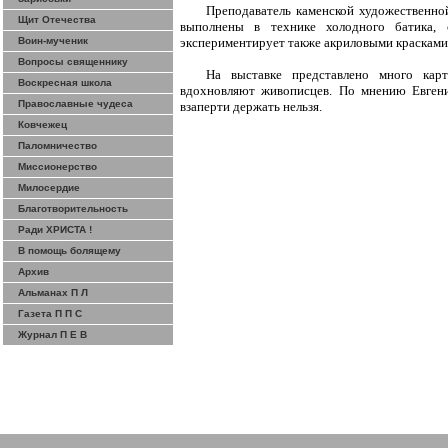
Преподаватель
каменской
художественной
Щит Отечества
выполнены в технике холодного батика, 
Воин-мученик
экспериментирует также акриловыми красками
Вопросы священнику
На выставке представлено много ка
Воскресная школа
вдохновляют живописцев. По мнению Евге
Православные чудеса
взаперти держать нельзя.
Ковчежец
Паломничество
Миссионерство
Милосердие
Благотворительность
Ради ХРИСТА !
В помощь болящему
Архив
Альманах П Л
Газета П П С
Журнал П Е В