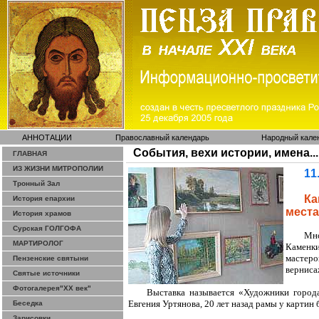
АННОТАЦИИ
Православный календарь
Народный кале
События, вехи истории, имена...
ГЛАВНАЯ
ИЗ ЖИЗНИ МИТРОПОЛИИ
11
Тронный Зал
К
История епархии
места
История храмов
Сурская ГОЛГОФА
Мно
МАРТИРОЛОГ
Каменки
мастер
Пензенские святыни
верниса
Святые источники
Фотогалерея"ХХ век"
Выставка называется «Художники города
Евгения
Уртянова
, 20 лет назад рамы у карти
Беседка
Зарисовки