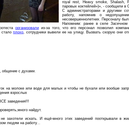
royal
rest
,
Heavy
smoke
,
Shalash
,
паровых коктейлей»)», - сообщили в
С администраторами и другими со
работу, напомнив о недопущени
несовершеннолетних. Персоналу был
Напомним: ранее в селе Засечном
протеста
организовали
из-за того, что его персонал позволил компан
к стало
плохо
, сотрудники вывели ее на улицу. Вызвать
скорую
они отк
, общение с духами.
 ток на молоке или воде для малых и чтобы не бухали или
вообше
запр
дения взрослых
СЕ заведения!!!
проверять
,м
ного
найдут.
не захотели искать. И
ещё-много
этих заведений
пооткрывали
в жи
ром
людям на работу...