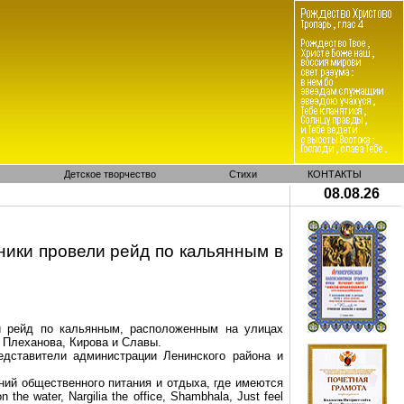
Детское творчество
Стихи
КОНТАКТЫ
08.08.26
ники провели рейд по
кальянным
в
й рейд по
кальянным
, расположенным на улицах
 Плеханова, Кирова и Славы.
едставители администрации Ленинского района и
ний общественного питания и отдыха, где имеются
on
the
water
,
Nargilia
the
office
,
Shambhala
,
Just
feel