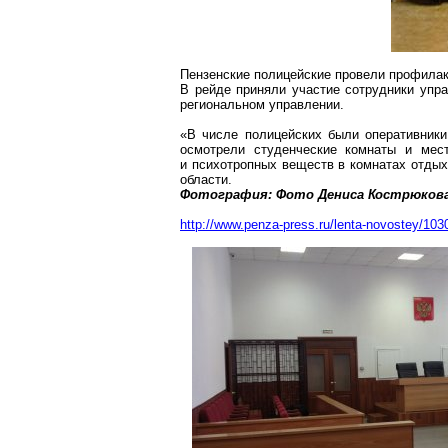
Пензенские полицейские провели профилак
В рейде приняли участие сотрудники упр
региональном управлении.
«В числе полицейских были оперативники,
осмотрели студенческие комнаты и мес
и психотропных веществ в комнатах отды
области.
Фотография: Фото Дениса
Кострюков
http://www.penza-press.ru/lenta-novostey/103