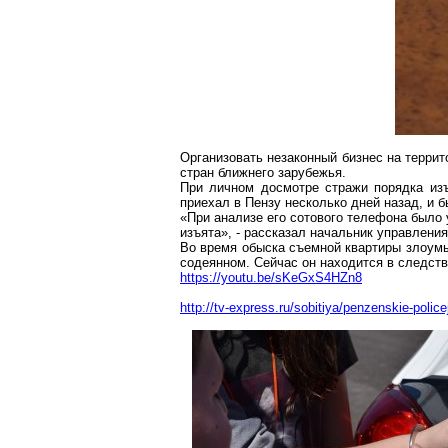
Организовать незаконный бизнес на террит
стран ближнего зарубежья.
При личном досмотре стражи порядка из
приехал в Пензу несколько дней назад, и 
«При анализе его сотового телефона было 
изъята», - рассказал начальник управлени
Во время обыска съемной квартиры злоум
содеянном
. Сейчас он находится в следст
https://youtu.be/sKeGxS4HZn8
http://tv-express.ru/sobitiya/penzenskie-poli