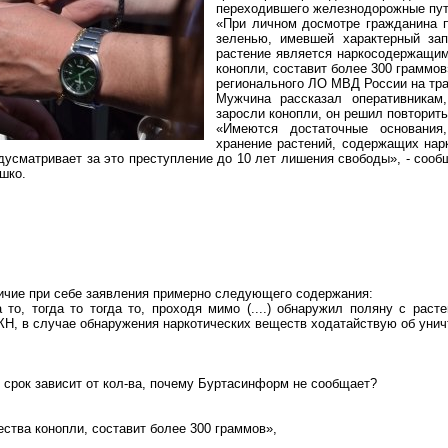
переходившего железнодорожные пут
«При личном досмотре гражданина 
зеленью, имевшей характерный зап
растение является
наркосодержащи
конопли, составит более 300 граммов
регионального ЛО МВД России на тр
Мужчина рассказал оперативникам,
заросли конопли, он решил повторить
«Имеются достаточные основания
хранение растений, содержащих нар
едусматривает за это преступление до 10 лет лишения свободы», - соо
шко
.
личие при себе заявления примерно следующего содержания:
а то, тогда то тогда то, проходя мимо
(....)
обнаружил поляну с раст
КН, в случае обнаружения наркотических веществ ходатайствую об уни
 срок зависит от кол-ва, почему
Буртасинформ
не сообщает?
ества конопли, составит более 300 граммов»,