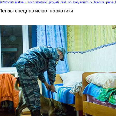
/24/politcejskie_i_sotcrabotniki_proveli_rejd_po_kalyannim_v_tcentre_penzi.
Пензы спецназ искал наркотики