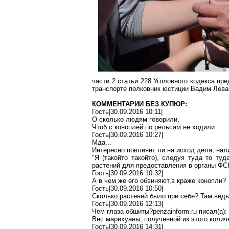
части 2 статьи 228 Уголовного кодекса пр
транспорте полковник юстиции Вадим
Лева
КОММЕНТАРИИ БЕЗ КУПЮР:
Гость|30.09.2016 10:11|
О сколько людям говорили,
Чтоб с коноплёй по рельсам не ходили.
Гость|30.09.2016 10:27|
Мда
...
Интересно повлияет ли на исход дела, на
"Я (
такойто
такойто
), следуя туда то туд
растений для предоставления в органы ФС
Гость|30.09.2016 10:32|
А в чем же его
обвиняют
,в
краже конопли?
Гость|30.09.2016 10:50|
Сколько растений было при себе? Там ведь
Гость|30.09.2016 12:13|
Чем глаза
обшиты?penzainform.ru
писал(
a
):
Вес марихуаны, полученной из этого колич
Гость|30.09.2016 14:31|