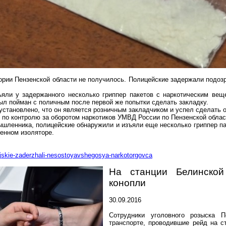
ории Пензенской области не получилось. Полицейские задержали подозр
ъяли у задержанного несколько
гриппер
пакетов с наркотическим вещ
был пойман с поличным после первой же попытки сделать закладку.
установлено, что он является розничным закладчиком и успел сделать 
я по
контролю за
оборотом наркотиков УМВД России по Пензенской обла
ышленника, полицейские обнаружили и изъяли еще несколько
гриппер
па
венном изоляторе.
cejskie-zaderzhali-nesostoyavshegosya-narkotorgovca
На станции Белинско
конопли
30.09.2016
Сотрудники уголовного розыска 
транспорте, проводившие рейд на с