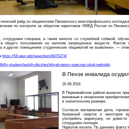
тический рейд по общежитиям Пензенского многопрофильного колледжа
авления по
контролю за
оборотом наркотиков УМВД России по Пензенск
 сотрудники спецназа, а также кинолог со служебной собакой, обуче
та общего пользования на наличие запрещенных веществ. Фактов х
ха и других помещениях студенческих общежитий не выявлено», — отм
а
https://58.мвд.рф/news/item/8475274/
064/v-studencheskih-obcshezhitiyah-penzy-specnaz-iskal-narkotiki
В Пензе инвалида осуди
26.09.2016
В Первомайском районе вынесен при
виновным в незаконном приобретении
в з
начительном размере.
Согласно материалам дела, горожа
бумажный сверток и некоторое в
употребить марихуану, но довести
сотрудники полиции.
Наркотик изъяли. По данному факту 