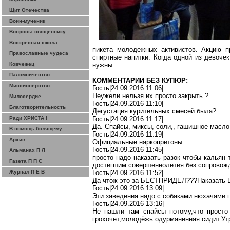
Щит Отечества
Воин-мученик
Вопросы священнику
Воскресная школа
пикета молодежных активистов. Акцию 
Православные чудеса
спиртные напитки. Когда одной из девоче
Ковчежец
нужны.
Паломничество
КОММЕНТАРИИ БЕЗ КУПЮР:
Миссионерство
Гость|24.09.2016 11:06|
Неужели нельзя их просто закрыть
?
Милосердие
Гость|24.09.2016 11:10|
Благотворительность
Дегустация курительных смесей была?
Ради ХРИСТА !
Гость|24.09.2016 11:17|
Да.
Спайсы
,
миксы
, соли
,,
гашишное масло
В помощь болящему
Гость|24.09.2016 11:19|
Архив
Официальные
наркопритоны
.
Гость|24.09.2016 11:45|
Альманах П Л
просто надо наказать разок чтобы кальян
Газета П П С
достигшим совершеннолетия без сопровож
Журнал П Е В
Гость|24.09.2016 11:52|
Да
чтож
это за
БЕСТПРИДЕЛ??
?Н
аказать
В
Гость|24.09.2016 13:09|
Эти заведения надо с собаками
нюхачами
Гость|24.09.2016 13:16|
Не нашли там
спайсы
потому
,ч
то
просто 
грохочет,молодёжь
одурманенная
сидит.Ут