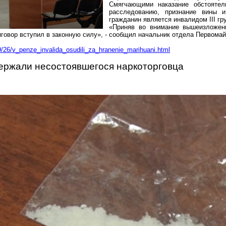
Смягчающими наказание обстоятел
расследованию, признание вины 
гражданин является инвалидом III гр
«Приняв во внимание вышеизложенн
иговор вступил в законную силу», - сообщил начальник отдела Первомай
9/26/v_penze_invalida_osudili_za_hranenie_marihuani.html
ержали несостоявшегося наркоторговца