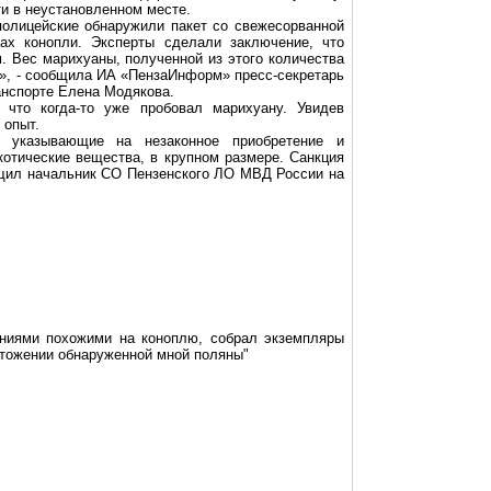
и в неустановленном месте.
полицейские обнаружили пакет со
свежесорванной
ах конопли. Эксперты сделали заключение, что
м
. Вес марихуаны, полученной из этого количества
», - сообщила ИА «
ПензаИнформ
» пресс-секретарь
анспорте Елена
Модякова
.
 что когда-то уже пробовал марихуану. Увидев
 опыт.
, указывающие на незаконное приобретение и
котические вещества, в крупном размере. Санкция
бщил начальник
СО
Пензенского ЛО МВД России на
ениями похожими на коноплю, собрал экземпляры
чтожении обнаруженной мной поляны"