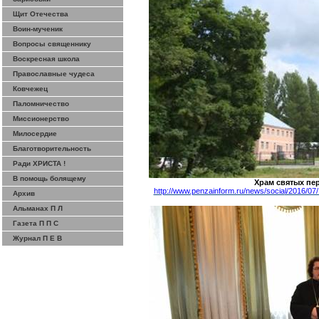
Щит Отечества
Воин-мученик
Вопросы священнику
Воскресная школа
Православные чудеса
Ковчежец
Паломничество
Миссионерство
Милосердие
Благотворительность
Ради ХРИСТА !
В помощь болящему
Храм святых
пе
http://www.penzainform.ru/news/socia
l/2016/07
Архив
Альманах П Л
Газета П П С
Журнал П Е В