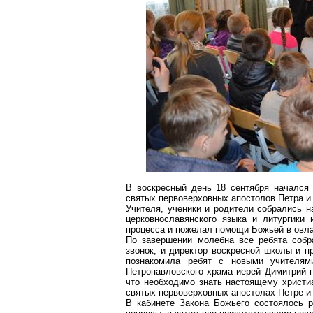
В воскресный день 18
c
ентября
начался 
святых
первоверховных
апостолов Петра и
Учителя, ученики и родители собрались н
церковнославянского языка и
литургики
и
процесса и пожелал помощи Божьей в овла
По завершении молебна все ребята собр
звонок, и директор воскресной школы и
познакомила ребят с новыми учителям
Петропавловского храма иерей
Димитрий
н
что необходимо знать настоящему христи
святых
первоверховных
апостолах Петре и
В кабинете Закона Божьего состоялось р