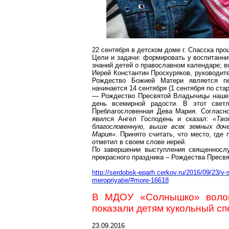
22 сентября в детском доме
г
. Спасска пр
Цели и задачи: формировать у воспитанни
знаний детей о православном календаре; в
Иерей Константин Проскуряков, руководит
Рождество Божией Матери является пе
начинается 14 сентября (1 сентября по ста
— Рождество Пресвятой Владычицы наше
день всемирной радости. В этот свет
Преблагословенная
Дева Мария. Согласно
явился Ангел Господень и сказал:
«Тво
благословенную, выше всех земных доч
Мария»
. Принято считать, что место, гд
отметил в своем слове иерей.
По завершении выступления священносл
прекрасного праздника – Рождества Пресв
http://serdobsk-eparh.cerkov.ru/2016/09/23/
meropriyatie/#more-16618
В МДОУ «Солнышко» волон
показали детям кукольный сп
23.09.2016