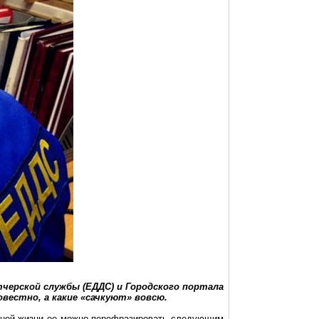
ерской службы (ЕДДС) и Городского портала
овестно, а какие «сачкуют»
вовсю
.
енной жизни ее можно перефразировать следующим