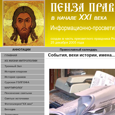
АННОТАЦИИ
Православный календарь
События, вехи истории, имена...
ГЛАВНАЯ
ИЗ ЖИЗНИ МИТРОПОЛИИ
Тронный Зал
История епархии
История храмов
Сурская ГОЛГОФА
МАРТИРОЛОГ
Пензенские святыни
Святые источники
Фотогалерея"ХХ век"
Беседка
Зарисовки