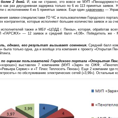
более 2 дней.
И, как ни странно, это вовсе не МУП «
Пензадормост
»
то как раз двухдневная задержка только по 6 из 113 принятых заявок.
ули с исполнением 4 из 5 принятых заявок. Еще один
«двоечник»
— Управ
ршения заявки специалистами ГО ЧС и пользователями Городского порта
х контрагентов, которые исполняют большее количество заявок и за сче
исполнителей также и МБУ «ЦОДД г. Пензы», которая, обработав всего
П «ГАРСЖХ» — 12 заявок и средний балл «4,08». Победитель же - М
ль, однако, его результат вызывает сомнения.
Средний балл ком
 была только одна, да и вообще эта компания к проекту «Открытая Пен
йтинга.
 по оценкам пользователей Городского портала «Открытая Пен
 «хорошо») выставлен 7 компаниям (МУП «Заря» по ОЖФ, «
Пензтеп
«
Ревьера
Сервис» и «Т Плюс Теплосеть Пенза»). Еще 2 компании где-т
ектросеть
» по обслуживанию электрических сетей («3,99»). Остальные 