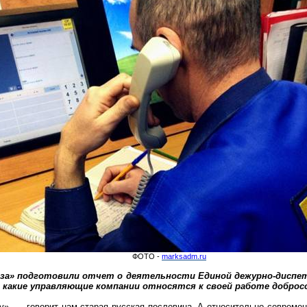
ФОТО -
marksadm.ru
а» подготовили отчет о деятельности Единой дежурно-диспетч
, какие управляющие компании относятся к своей работе доброс
у», — говорит нам старая русская пословица. А относительно соврем