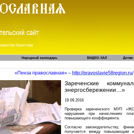
Народный календарь
ВИДЕО-ЗАЛ
Детям
«Пенза православная» –
http://pravoslavie58region.ru/
Зареченские коммун
энергосбережении…»
19.09.2016
Проверка зареченского МУП «ЖС
нарушения при начислениях пл
повышающего коэффициента.
Согласно законодательству, фина
получается между повышающим 