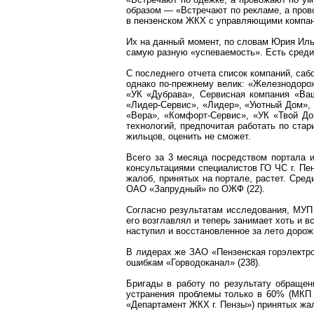
образом — «Встречают по рекламе, а пров
в пензенском ЖКХ с управляющими компа
Их на данный момент, по словам
Юрия Иль
самую разную «успеваемость». Есть среди 
С последнего отчета список компаний, саб
однако по-прежнему велик:
«Железнодорож
«УК «Дубрава», Сервисная компания «Ваш
«Лидер-Сервис», «Лидер», «Уютный Дом», 
«Вера», «Комфорт-Сервис», «УК «Твой До
технологий, предпочитая работать по стар
жильцов, оценить не сможет.
Всего за 3 месяца посредством портала 
консультациями специалистов ГО ЧС г. Пе
жалоб, принятых на портале, растет. Сред
ОАО «Запрудный» по ОЖФ (22).
Согласно результатам исследования, МУП
его возглавлял и теперь занимает хоть и в
наступил и восстановленное за лето дорож
В лидерах же ЗАО «
Пензенская
горэлектр
ошибкам «
Горводоканал
» (238).
Бригады в работу по результату обраще
устранения проблемы только в 60% (МКП
«Департамент ЖКХ г. Пензы») принятых жа