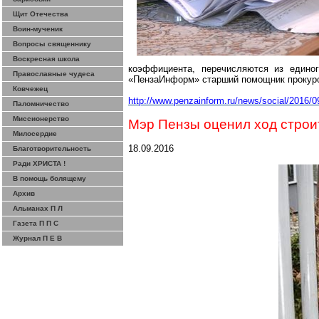
Щит Отечества
Воин-мученик
Вопросы священнику
Воскресная школа
коэффициента, перечисляются из едино
Православные чудеса
«
ПензаИнформ
» старший помощник прокур
Ковчежец
http://www.penzainform.ru/news/social/2016/
Паломничество
Миссионерство
Мэр Пензы оценил ход строи
Милосердие
18.09.2016
Благотворительность
Ради ХРИСТА !
В помощь болящему
Архив
Альманах П Л
Газета П П С
Журнал П Е В