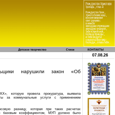
Детское творчество
Стихи
КОНТАКТЫ
07.08.26
альщики нарушили закон «Об
КХ», которую провела прокуратура, выявила
аты за коммунальные услуги с применением
нсовую разницу, которая при таких расчетах
и базовым коэффициентом, МУП должно было