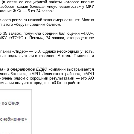
 (в связи со спецификой работы которого вполне
 Наоборот, самая большая «неуспеваемость» у МКУ
ление ЖКХ — 5 из 24 заявок.
ла
open-penza.ru
никакой закономерности нет. Можно
т этого «берут» средним баллом.
 35 заявок, получила средний бал оценки «4,03».
КУ «УГОЧС г. Пензы», 74 заявки, стопроцентное
пании «Лидер» — 5.0. Однако необходимо учесть,
за» подключаться отказалась. А жаль. Глядишь, и
за» и операторов ЕДДС
компаний выстраивается
лоснабжение
», «МУП Ленинского района», «МУП
о очень рядом с хорошими результатами — это АО
компании получают
среднюю
«3.0» по работе.