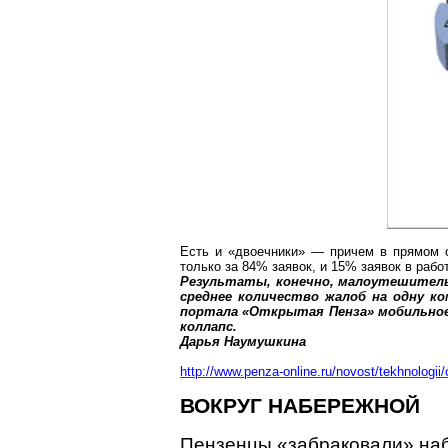
Есть и «двоечники» — причем в прямом с
только за 84% заявок, и 15% заявок в рабо
Результаты, конечно, малоутешитель
среднее количество жалоб на одну к
портала «Открытая Пенза» мобильное 
коллапс.
Дарья
Наумушкина
http://www.penza-online.ru/novost/tekhnologii/
ВОКРУГ НАБЕРЕЖНОЙ
Пензенцы
«забраковали» наб