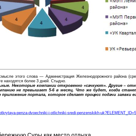
мысле этого слова — Администрация Железнодорожного района (средн
те находятся более 3 дней. Стыдно.
ные. Некоторые компании откровенно «сачкуют». Другие – отн
омпанию не превышает 5-6 в месяц. Что же будет, когда стане
приложение портала, которое сделает процесс подачи заявки 
otkry
taya-penza-dvoechniki-i-otlichniki-sredi-penzenskikh-uk?ELEMENT_ID=
ережную Суры как место отдыха