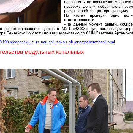
направлять на повышение
энергоэф
проверка, деньги, собранные с насе
ресурсоснабжающим
организациям.
По итогам проверки одно долж
ответственности.
«На данный момент деньги, собир
го расчетно-кассового центра в МУП «ЖСКХ» для организации меро
ора Пензенской области по взаимодействию со СМИ Светлана Артамоно
09/19/zarechenskij_mup
_narushil_zakon_ob_energosberezhenii.html
тельства модульных котельных