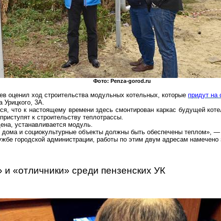
Фото:
Penza-gorod.ru
ев
оценил ход строительства модульных котельных, которые
придут на
а Урицкого, 3А.
лся, что к настоящему времени здесь смонтирован каркас будущей коте
приступят к строительству теплотрассы.
дена, устанавливается модуль.
е дома и
социокультурные
объекты должны быть обеспечены теплом», — 
ужбе городской администрации, работы по этим двум адресам намечено 
 и «отличники» среди пензенских УК