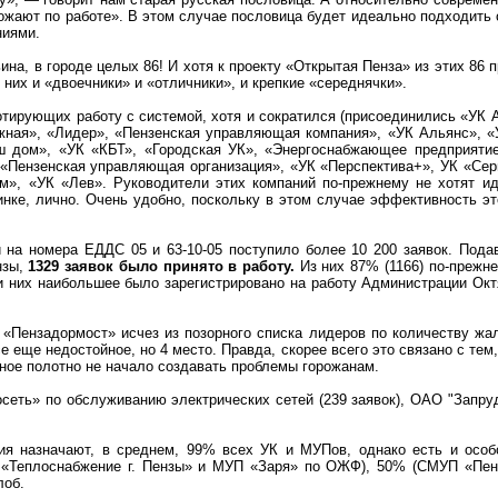
ожают по работе». В этом случае пословица будет идеально подходить 
ниями.
ина
, в городе целых 86! И хотя к проекту «Открытая Пенза» из этих 86
них и «двоечники» и «отличники», и крепкие «середнячки».
отирующих работу с системой, хотя и сократился (присоединились «УК 
ная», «Лидер», «Пензенская управляющая компания», «УК Альянс», 
 дом», «УК «КБТ», «Городская УК», «
Энергоснабжающее
предприятие
«Пензенская управляющая организация», «УК «
Перспектива+
», УК «
Сер
м», «УК «Лев».
Руководители этих компаний по-прежнему не хотят и
инке, лично. Очень удобно, поскольку в этом случае эффективность эт
и на номера ЕДДС 05 и 63-10-05 поступило более 10 200 заявок. Под
нзы,
1329 заявок было принято в работу.
Из них 87% (1166) по-прежн
и них наибольшее было зарегистрировано на работу Администрации Окт
 «
Пензадормост
» исчез из позорного списка лидеров по количеству ж
се еще недостойное, но 4 место.
Правда, скорее всего это связано с тем
ное полотно не начало создавать проблемы горожанам.
осеть
» по обслуживанию электрических сетей (239 заявок), ОАО "Запр
ния назначают, в среднем, 99% всех УК и
МУПов
, однако есть и осо
 «Теплоснабжение г. Пензы» и МУП «Заря» по ОЖФ), 50% (СМУП «
Пен
лоб.