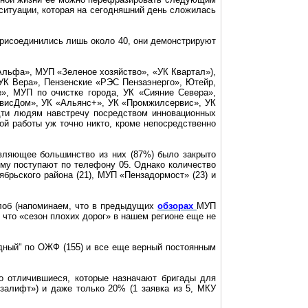
ситуации, которая на сегодняшний день сложилась
 присоединились лишь около 40, они демонстрируют
Альфа», МУП «Зеленое хозяйство», «УК Квартал»),
«УК Вера», Пензенские «РЭС
Пензаэнерго
»,
Ютейр
,
», МУП по очистке города, УК «Сияние Севера»,
висДом
», УК «
Альянс+
», УК «
Промжилсервис
», УК
дти людям навстречу посредством инновационных
ой работы уж точно никто, кроме непосредственно
авляющее большинство из них (87%) было закрыто
ему поступают по телефону 05. Однако количество
ябрьского района (21), МУП «
Пензадормост
» (23) и
алоб (напоминаем, что в предыдущих
обзорах
МУП
, что «сезон плохих дорог» в нашем регионе еще не
удный" по ОЖФ (155) и все еще верный постоянным
бо отличившиеся, которые назначают бригады для
залифт
») и даже только 20% (1 заявка из 5, МКУ