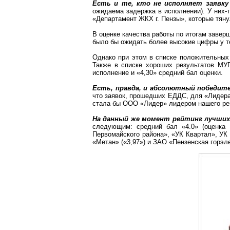
Есть и те, кто не исполняет заявку 
ожидаема задержка в исполнении). У них-
«Департамент ЖКХ
г
. Пензы», которые тян
В оценке качества работы по итогам заве
было бы ожидать более высокие цифры у те
Однако при этом в списке положительных 
Также в списке хороших результатов МУ
исполнение и «4,30» средний бал оценки.
Есть, правда, и абсолютный победите
что заявок, прошедших ЕДДС, для «Лидера»
стала б
ы ООО
«Лидер» лидером нашего ре
На данный же момент рейтинг лучших
следующим: средний бал «4.0» (оценка
Первомайского района», «УК Квартал», УК 
«Метан» («3,97») и ЗАО «
Пензенская
горэл