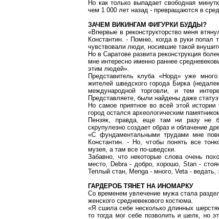
Но как только выпадает свободная минутк
чем 1 000 лет назад - превращаются в сред
ЗАЧЕМ ВИКИНГАМ ФИГУРКИ БУДДЫ?
«Впервые в
реконструкторство
меня втянул
Константин. - Помню, когда в руки попал 
чувствовали люди, носившие такой внушит
Но в Саратове развита реконструкция боле
мне интересно именно раннее средневеков
этим людей».
Представитель клуба «Норд» уже много 
жителей шведского города Бирка (недалек
международной торговли, и тем интере
Представляете, были найдены даже статуэт
Но самое приятное во всей этой истории 
город остался археологическим памятнико
Пензяк
, правда, еще там ни разу не б
скрупулезно создает образ и облачение др
«С фундаментальными трудами мне пове
Константин. - Но, чтобы понять все тонк
музея, а там все по-шведски.
Забавно, что некоторые слова очень пох
место,
D
е
bra
- добро, хорошо,
Stan
- стоя
Теплый стан,
Меnga
- много,
Veta
- ведать, 
ГАРДЕРОБ ТЯНЕТ НА ИНОМАРКУ
Со временем увлечение мужа стала раздел
женского средневекового костюма.
«Я сшила себе несколько длинных шерстян
то тогда мог себе позволить и шелк, но э