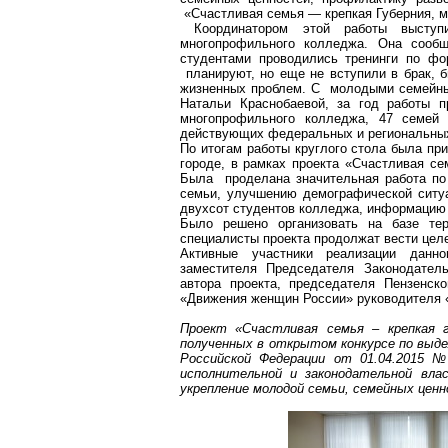
«Счастливая семья — крепкая Губерния, м
Координатором этой работы высту
многопрофильного колледжа. Она сооб
студентами проводились тренинги по фо
планируют, но еще не вступили в брак,
жизненных проблем. С молодыми семейн
Натальи
Краснобаевой
, за год работы 
многопрофильного колледжа, 47 семе
действующих федеральных и региональных
По итогам работы круглого стола была пр
городе, в рамках проекта «Счастливая се
Была проделана значительная работа по
семьи, улучшению демографической ситуа
двухсот студентов колледжа, информаци
Было решено организовать на базе тер
специалисты проекта продолжат вести цел
Активные участники реализации данн
заместителя Председателя Законодател
автора проекта, председателя Пензенск
«Движения женщин России» руководителя 
Проект «Счастливая семья – крепкая 
полученных в открытом конкурсе по выд
Российской Федерации от 01.04.2015 №
исполнительной и законодательной влас
укрепление молодой семьи, семейных ценн