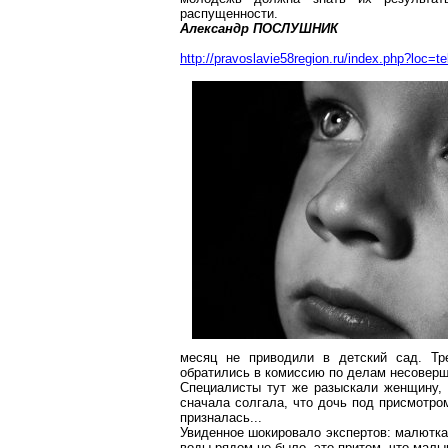
распущенности.
Александр ПОСЛУШНИК
http://pravoslavie58region.ru/index.php?loc=t
месяц не приводили в детский сад. Тр
обратились в комиссию по делам несоверш
Специалисты тут же разыскали женщину, к
сначала солгала, что дочь под присмотром
призналась...
Увиденное
шокировало экспертов: малютка 
воды рядом не было, это притом, что малы