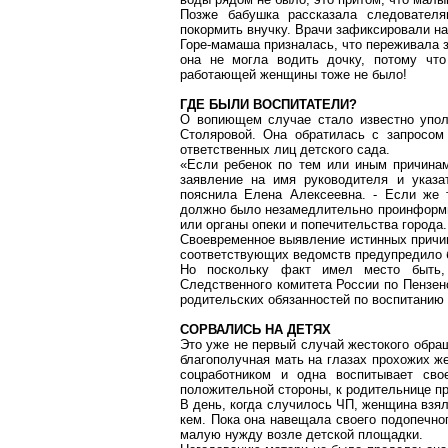
Позже бабушка рассказала следовател
покормить внучку. Врачи зафиксировали н
Горе-мамаша призналась, что переживала за
она не могла водить дочку, потому что
работающей женщины тоже не было!
ГДЕ БЫЛИ ВОСПИТАТЕЛИ?
О вопиющем случае стало известно упол
Столяровой
. Она обратилась с запросом
ответственных лиц детского сада.
«Если ребенок по тем или иным причина
заявление на имя руководителя и указа
пояснила Елена Алексеевна. - Если же т
должно было незамедлительно проинформи
или органы опеки и попечительства города.
Своевременное выявление истинных причин
соответствующих ведом
ств пр
едупредило 
Но поскольку факт имел место быть, 
Следственного комитета России по Пензен
родительских обязанностей по воспитанию 
СОРВАЛИСЬ НА ДЕТЯХ
Это уже не первый случай жестокого
обра
благополучная мать на глазах прохожих же
соцработником и одна воспитывает сво
положительной стороны, к родительнице пр
В день, когда случилось ЧП, женщина взяла
кем. Пока она навещала своего подопечног
малую нужду возле детской площадки.