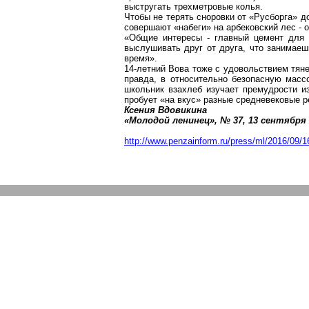
выстругать трехметровые колья.
Чтобы не терять сноровки от «
Русборга
» д
совершают «набеги» на
арбековский
лес - 
«Общие интересы - главный цемент для 
выслушивать друг от друга, что занимаеш
время».
14-летний Вова тоже с удовольствием тяне
правда, в относительно безопасную массо
школьник
взахлеб
изучает премудрости из
пробует «на вкус» разные средневековые р
Ксения
Вдовикина
«Молодой ленинец», № 37, 13 сентября
http://www.penzainform.ru/press/ml/2016/09/