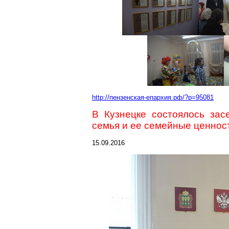
http://пензенская-епархия.рф/?p=95081
В Кузнецке состоялось зас
семья и ее семейные ценнос
15.09.2016