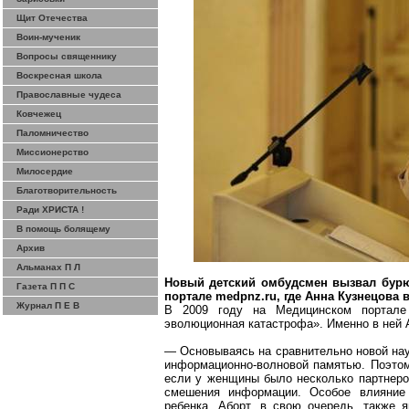
Щит Отечества
Воин-мученик
Вопросы священнику
Воскресная школа
Православные чудеса
Ковчежец
Паломничество
Миссионерство
Милосердие
Благотворительность
Ради ХРИСТА !
В помощь болящему
Архив
Альманах П Л
Новый детский омбудсмен вызвал бурю 
Газета П П С
портале
medpnz.ru
, где Анна Кузнецова
Журнал П Е В
В 2009 году на Медицинском портале 
эволюционная катастрофа». Именно в ней 
— Основываясь на сравнительно новой на
информационно-волновой памятью. Поэтому
если у женщины было несколько партнеров
смешения информации. Особое влияние
ребенка. Аборт, в свою очередь, также