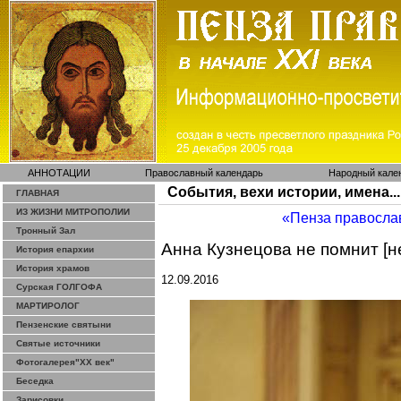
АННОТАЦИИ
Православный календарь
Народный кале
События, вехи истории, имена...
ГЛАВНАЯ
ИЗ ЖИЗНИ МИТРОПОЛИИ
«Пенза правосла
Тронный Зал
Анна Кузнецова не помнит [не
История епархии
История храмов
12.09.2016
Сурская ГОЛГОФА
МАРТИРОЛОГ
Пензенские святыни
Святые источники
Фотогалерея"ХХ век"
Беседка
Зарисовки