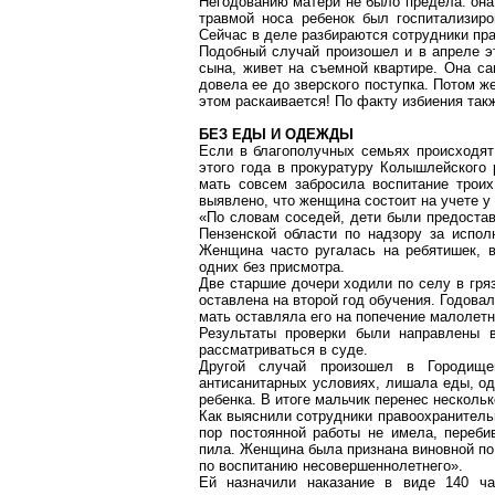
Негодованию матери не было предела: она
травмой носа ребенок был госпитализиро
Сейчас в деле разбираются сотрудники пр
Подобный случай произошел и в апреле эт
сына, живет на съемной квартире. Она са
довела ее до зверского поступка. Потом ж
этом раскаивается! По факту избиения так
БЕЗ ЕДЫ И ОДЕЖДЫ
Если в благополучных семьях происходят
этого года в прокуратуру
Колышлейского
р
мать совсем забросила воспитание троих
выявлено, что женщина состоит на учете у 
«По словам соседей, дети были предостав
Пензенской области по надзору за испо
Женщина часто ругалась на ребятишек, в
одних без присмотра.
Две старшие дочери ходили по селу в гр
оставлена на второй год обучения. Годовал
мать оставляла его на попечение малолетн
Результаты проверки были направлены в
рассматриваться в суде.
Другой случай произошел в
Городище
антисанитарных условиях, лишала еды, о
ребенка. В итоге мальчик перенес нескольк
Как выяснили сотрудники правоохранительн
пор постоянной работы не имела, переби
пила. Женщина была признана виновной по
по воспитанию несовершеннолетнего».
Ей назначили наказание в виде 140 ча