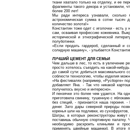
ткани хватало только на отделку, и ее пе
фрагменты такого декора и установили, 
более 200 лет!
Мы ради интереса узнавали, сколько 
астрономическая сумма в сотни тысяч д
количество золота!»
Константин тоже одет с иголочки - есть у 
сам, осваивая профессию кожевника. Выкр
исторической и этнографической литерат
полуботинки.
«Если продать гардероб, сделанный и с
солидную машину», - улыбается Константин.
ЛУЧШИЙ ЦЕМЕНТ ДЛЯ СЕМЬИ
Чем дальше в лес, то есть в увлечение ре
просто хотелось съездить на какой-нибудь
до самой сути: добиться максимального с
соблюсти технологию, чтобы изделия можн
«На фестивалях (например, «
Русборге
» по
добавляет Яна. - Так что никакой картош
получилось вкусно и интересно».
И
пензячке
это более чем удается. На одн
приготовила свинину, тушенную с яблокам
без специй, - признается наша героиня. 
денег. Зато дары северной природы позв
коренья шли на подливки, из сухофруктов,
Шатры, в которых
реконструкторы
живут н
поставишь обычную спортивную палатку. Ч
необходимо раскроить клиньями и про
применять швейные машинки). В итоге 