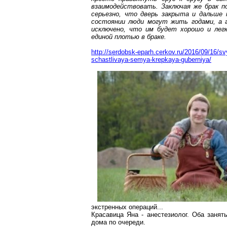
взаимодействовать. Заключая же брак 
серьезно, что дверь закрыта и дальше
состоянии люди могут жить годами, а г
исключено, что им будет хорошо и легк
единой плотью в браке.
http://serdobsk-eparh.cerkov.ru/2016/09/16/sv
schastlivaya-semya-krepkaya-guberniya/
экстренных операций...
Красавица Яна - анестезиолог. Оба занят
дома по очереди.