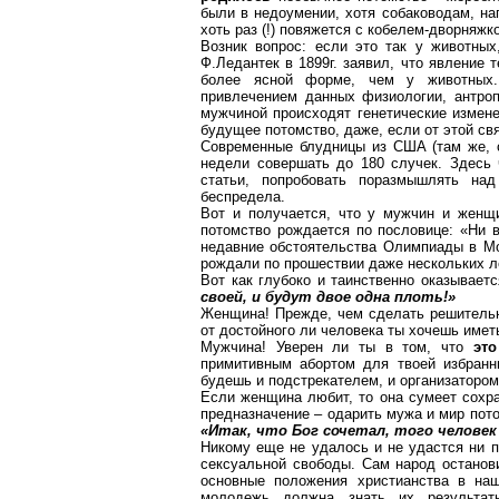
были в недоумении, хотя собаководам, на
хоть раз (!) повяжется с кобелем-дворняжк
Возник вопрос: если это так у животны
Ф.
Ледантек
в 1899г. заявил, что явление
т
более ясной форме, чем у животных.
привлечением данных физиологии, антроп
мужчиной происходят генетические измен
будущее потомство, даже, если от этой 
Современные блудницы из США (там же, ст
недели совершать до 180 случек. Здесь 
статьи, попробовать поразмышлять над
беспредела
.
Вот и получается, что у мужчин и женщ
потомство рождается по пословице: «Ни в
недавние обстоятельства Олимпиады в Мо
рождали
по
прошествии
даже нескольких ле
Вот как глубоко и таинственно оказывает
своей, и будут двое одна плоть!»
Женщина! Прежде, чем сделать решител
от достойного ли человека ты хочешь имет
Мужчина! Уверен ли ты в том, что
эт
примитивным абортом для твоей избран
будешь и подстрекателем, и организатором
Если женщина любит, то она сумеет сохра
предназначение – одарить мужа и мир пот
«Итак, что Бог сочетал, того человек 
Никому еще не удалось и не удастся ни п
сексуальной свободы. Сам народ останов
основные положения христианства в на
молодежь должна знать их результа