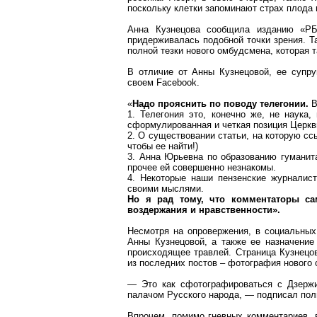
поскольку клетки запоминают страх плода 
Анна Кузнецова сообщила изданию «РБ
придерживалась подобной точки зрения. Т
полной тезки нового омбудсмена, которая 
В отличие от Анны Кузнецовой, ее супр
своем
Facebook
.
«
Надо прояснить по поводу
телегонии
.
В
1.
Телегония
это, конечно же, не наука, 
сформулированная и четкая позиция Церкви
2. О существовании статьи, на которую сс
чтобы ее найти!)
3. Анна Юрьевна по образованию гуманита
прочее ей совершенно незнакомы.
4. Некоторые наши пензенские журналист
св
оими мыслями.
Но я рад тому, что комментаторы са
воздержания и нравственности».
Несмотря на опровержения, в социальных
Анны Кузнецовой, а также ее назначение
происходящее травлей. Страница Кузнецо
из последних постов – фотография нового
— Это как сфотографироваться с Дзерж
палачом Русского народа, — подписал пол
Впрочем, помимо гневных комментариев, 