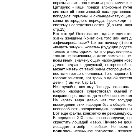
поразмышлять над этими «приевшимися» с
Цитирую: «Наши предки априорным путе
системе
её
генетической наследственно
попадают гормоны и сильнодействующие 
конца детородного периода. Происходит т
систему наследственности». (Д-р мед
.
н
ау
стр.15).
Вот это да! Оказывается, одна и единств
жизнь женщины (хочет она того или нет) д
зафиксировалась»? Так вот почему (!) во 
«выдать замуж», «сваты» (будущие родств
только о «молодых», но и о родственника
только не замешаны, а даже замечены не
всем иным, знаменующим нарождение новой
Далее: «Брак с девушкой, потерявшей н
может иметь
от такой жены стопроцентн
постели третьего человека. Того первого. 
говорят генетики, «от троих в одной постел
дети».
(Там же.
Стр.17).
Не случайно, поэтому Господь наказывал 
многих народов существовал обычай п
извращенцев, вплоть до «
побиения
камням
На картах мира давно нет тех государ
вырождения этих народов была общей: мас
неспособность воспроизводить полноценных
Вот еще факты, конкретно не рекомендующ
В середине Х
I
Х века коннозаводчики, п
скрестить лошадей и зебр.
Ничего
не доб
лошадям, а зебр - к зебрам. Но после т
родилось
необычное потомство - жеребя