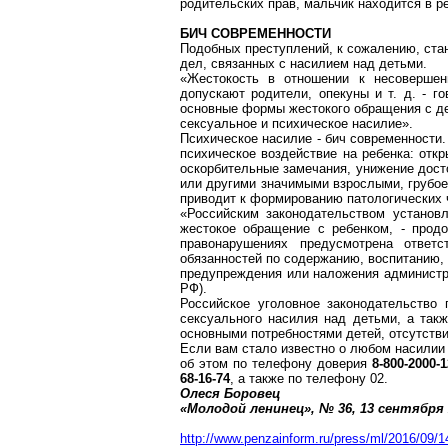
родительских прав, мальчик находится в 
БИЧ СОВРЕМЕННОСТИ
Подобных преступлений, к сожалению, ста
дел, связанных с насилием над детьми.
«Жестокость в отношении к несовершен
допускают родители, опекуны и т. д. - г
основные формы жестокого обращения с де
сексуальное и психическое насилие».
Психическое насилие - бич современности
психическое воздействие на ребенка: откр
оскорбительные замечания, унижение дост
или другими значимыми взрослыми, грубое 
приводит к формированию патологических 
«Российским законодательством установ
жестокое обращение с ребенком, - прод
правонарушениях предусмотрена ответ
обязанностей по содержанию, воспитанию,
предупреждения или наложения администра
РФ).
Российское уголовное законодательство 
сексуального насилия над детьми, а такж
основными потребностями детей, отсутстви
Если вам стало известно о любом насилии
об этом по телефону доверия
8-800-2000-
68-16-74
, а также по телефону 02.
Олеся
Боровец
«Молодой ленинец», № 36, 13 сентября
http://www.penzainform.ru/press/ml/2016/09/1