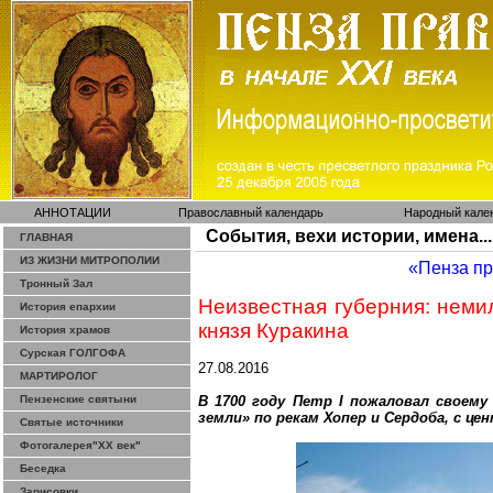
АННОТАЦИИ
Православный календарь
Народный кале
События, вехи истории, имена...
ГЛАВНАЯ
ИЗ ЖИЗНИ МИТРОПОЛИИ
«Пенза п
Тронный Зал
Неизвестная губерния: неми
История епархии
князя Куракина
История храмов
Сурская ГОЛГОФА
27.08.2016
МАРТИРОЛОГ
Пензенские святыни
В 1700 году Петр I пожаловал своему
земли» по рекам Хопер и
Сердоба
, с ц
Святые источники
Фотогалерея"ХХ век"
Беседка
Зарисовки