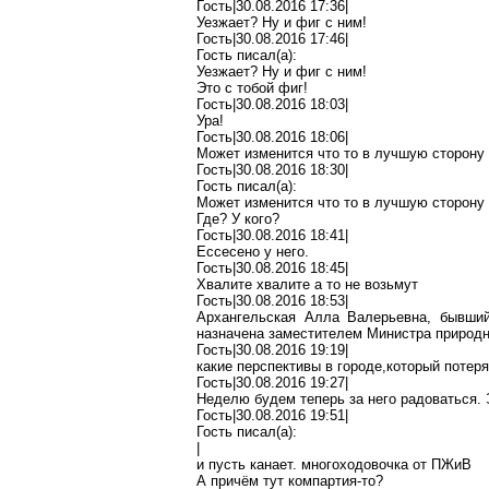
Гость|30.08.2016 17:36|
Уезжает? Ну и
фиг
с ним!
Гость|30.08.2016 17:46|
Гость писал(
a
):
Уезжает? Ну и
фиг
с ним!
Это с тобой
фиг
!
Гость|30.08.2016 18:03|
Ура!
Гость|30.08.2016 18:06|
Может
изменится
что то в лучшую сторону
Гость|30.08.2016 18:30|
Гость писал(
a
):
Может
изменится
что то в лучшую сторону
Где? У кого?
Гость|30.08.2016 18:41|
Ессесено
у него.
Гость|30.08.2016 18:45|
Хвалите
хвалите
а то не возьмут
Гость|30.08.2016 18:53|
Архангельская Алла Валерьевна, бывший
назначена заместителем Министра природ
Гость|30.08.2016 19:19|
какие перспективы в
городе
,к
оторый
потеря
Гость|30.08.2016 19:27|
Неделю будем теперь за него радоваться. Э
Гость|30.08.2016 19:51|
Гость писал(
a
):
|
и пусть
канает
.
м
ногоходовочка
от
ПЖиВ
А причём тут компартия-то?