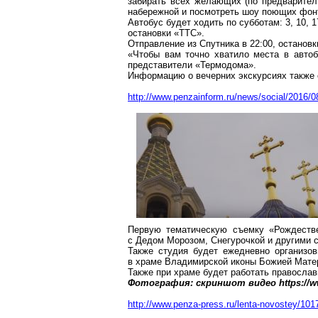
забирать всех желающих (по предваритель
набережной и посмотреть шоу поющих фон
Автобус будет ходить по субботам: 3, 10, 1
остановки «ТТС».
Отправление из Спутника в 22:00, останов
«Чтобы вам точно хватило места в авто
представители «
Термодома
».
Информацию о вечерних экскурсиях также 
http://www.penzainform.ru/news/social/2016/
Первую тематическую съемку «Рождестве
с Дедом Морозом, Снегурочкой и другими 
Также студия будет ежедневно организо
в храме Владимирской иконы Божией Мате
Также при храме будет работать православ
Фотография:
скриншот
видео https://
http://www.penza-press.ru/lenta-novostey/101