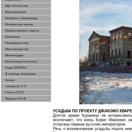
Щит Отечества
Воин-мученик
Вопросы священнику
Воскресная школа
Православные чудеса
Ковчежец
Паломничество
Миссионерство
Милосердие
Благотворительность
Ради ХРИСТА !
В помощь болящему
Архив
Альманах П Л
Газета П П С
Журнал П Е В
УСАДЬБА ПО ПРОЕКТУ ДЖАКОМО КВАР
Долгое время Куракины не интересовал
исключают, что князь Борис Иванович з
отписаны первым русским императором.
Речь о возникновении усадьбы пошла нем