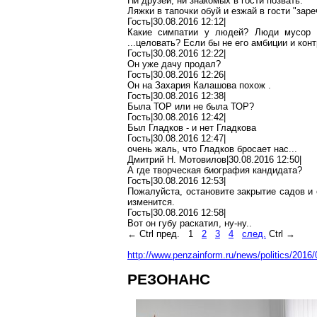
Ни друзей, ни знакомых в гости позвать.
Ляжки в тапочки обуй и езжай в гости "
заре
Гость|30.08.2016 12:12|
Какие симпатии у людей? Люди мусор
...целовать? Если бы не его амбиции и кон
Гость|30.08.2016 12:22|
Он уже дачу продал?
Гость|30.08.2016 12:26|
Он на
Захария
Калашова
похож
.
Гость|30.08.2016 12:38|
Была ТОР или не была ТОР?
Гость|30.08.2016 12:42|
Был Гладков - и нет Гладкова
Гость|30.08.2016 12:47|
очень жаль, что Гладков бросает нас...
Дмитрий Н. Мотовилов|30.08.2016 12:50|
А где творческая биография кандидата?
Гость|30.08.2016 12:53|
Пожалуйста, остановите закрытие садов и
изменится.
Гость|30.08.2016 12:58|
Вот он губу раскатил, ну-ну
..
←
Ctrl
пред.
1
2
3
4
след.
Ctrl
→
http://www.penzainform.ru/news/politics/201
РЕЗОНАНС