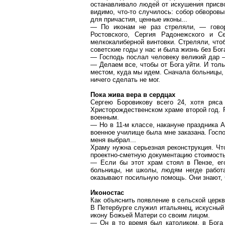
останавливало людей от искушения присво
видимо, что-то случилось: собор обворов
для причастия, ценные иконы...
— По иконам не раз стреляли, — гово
Ростовского, Сергия Радонежского и 
мелкокалиберной винтовки. Стреляли, что
советские годы у нас и была жизнь без Бо
— Господь послал человеку великий дар —
— Делаем все, чтобы от Бога уйти. И тол
местом, куда мы идем. Сначала больницы, 
ничего сделать не мог.
Пока жива вера в сердцах
Сергею Боровикову всего 24, хотя ряс
Христорождественском
храме второй год. 
военным.
— Но в 11-м классе, накануне праздника 
военное училище была мне заказана. Госпо
меня выбрал...
Храму нужна серьезная реконструкция. Чт
проектно-сметную документацию стоимость
— Если бы этот храм стоял в Пензе, е
больницы, ни школы, людям негде работа
оказывают посильную помощь. Они знают, ч
Иконостас
Как объяснить появление в сельской церкв
В Петербурге служил итальянец, искусный
икону Божьей Матери со своим лицом.
— Он в то время был католиком, в Бога 