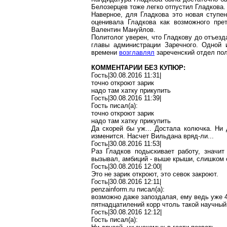
Белозерцев тоже легко отпустил Гладкова.
Наверное, для Гладкова это новая ступе
оценивала Гладкова как возможного прет
Валентин Мануйлов.
Политолог уверен, что Гладкову до отъезд
главы администрации Заречного. Одной
времени
возглавлял
зареченский отдел пол
КОММЕНТАРИИ БЕЗ КУПЮР:
Гость|30.08.2016 11:31|
точно откроют
зарик
надо там хатку прикупить
Гость|30.08.2016 11:39|
Гость писал(
a
):
точно откроют
зарик
надо там хатку прикупить
Да скорей бы уж... Достала колючка. Ни 
изменится. Насчет
Вильдана
вряд-ли
...
Гость|30.08.2016 11:53|
Раз Гладков подыскивает работу,
значит
вызывал, амбиций - выше крыши, слишком 
Гость|30.08.2016 12:00|
Это не
зарик
откроют, это севок закроют.
Гость|30.08.2016 12:11|
penzainform.ru
писал(
a
):
возможно даже
запоздалая
, ему ведь уже 
пятнадцатилений
корр
чтоль
такой научный
Гость|30.08.2016 12:12|
Гость писал(
a
):