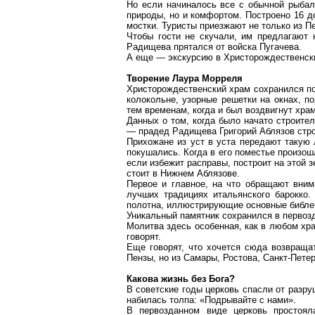
Но если начиналось все с обычной рыба
природы, но и комфортом. Построено 16 д
мостки. Туристы приезжают не только из Пе
Чтобы гости не скучали, им предлагают 
Радищева прятался от войска Пугачева.
А еще — экскурсию в
Христорождественск
Творение
Лаура
Морреля
Христорождественский
храм сохранился по
колокольне, узорные решетки на окнах, п
тем временам, когда и
был
воздвигнут храм
Данных о том, когда было начато строите
— прадед Радищева Григорий
Аблязов
стро
Прихожане из уст в уста передают такую 
покушались. Когда в его поместье произош
если избежит расправы, построит на этой 
стоит в Нижнем
Аблязове
.
Первое и главное,
на
что обращают внима
лучших традициях итальянского барокко.
полотна, иллюстрирующие основные библе
Уникальный памятник сохранился в первозд
Молитва здесь особенная, как в любом хра
говорят.
Еще говорят, что хочется сюда возвращат
Пензы, но из Самары, Ростова, Санкт-Петер
Какова жизнь без Бога?
В советские годы церковь спасли от разр
набилась толпа: «Подрывайте с нами».
В первозданном виде церковь простоял