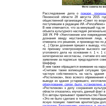
Фото совета по в
Расследование дела о
пожаре, произ
Пензенской области 28 августа 2015 го
общественной организации «Совет по воз
поступившем в редакцию ИА «
PenzaNews
»
В нем отмечается, что за минувший год н
объекта культурного наследия регионально
168 УК РФ «Уничтожение или повреждение
дознания ввиду
неустановления
лица, к
отменила
это решение, и производство по 
«[…] Орган дознания пришел к выводу, чт
по признаку электроэнергии высокого н
уголовного дела на основании п. 1 ч. 1
категорически
несогласны
, считаем его н
заявлении за подписью председателя сов
Шеффер.
В нем также обращается внимание на нару
«Считаем также вопиющей ситуацию трех
частную собственность на часть здания
«
Ростелеком
», безо всякого обременения 
выводе из здания устаревшего, изготовл
оборудование связи было установлено 
«
Ростелеком
» к делу сохранения культур
области отказались изучать данный факт в
Его авторы призывают правительство Пенз
«Это не было сделано в течение прошедше
ясную позицию: памятник архитектуры до
господину Белозерцеву народных и засл