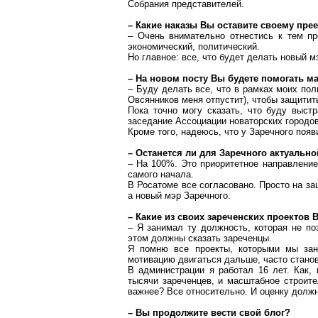
Собрания представителей.
– Какие наказы Вы оставите своему пре
– Очень внимательно отнестись к тем пр
экономический, политический.
Но главное: все, что будет делать новый 
– На новом посту Вы будете помогать м
– Буду делать все, что в рамках моих по
Овсянников меня отпустит), чтобы защитит
Пока точно могу сказать, что буду выст
заседание Ассоциации новаторских городо
Кроме того, надеюсь, что у Заречного поя
– Останется ли для
Заречного
актуально
– На 100%. Это приоритетное направление
самого начала.
В
Росатоме
все согласовано. Просто на за
а новый мэр Заречного.
– Какие из своих зареченских проекто
– Я занимал ту должность, которая не по
этом должны сказать зареченцы.
Я помню все проекты, которыми мы зан
мотивацию двигаться дальше, часто станов
В администрации я работал 16 лет. Как,
тысячи
зареченцев
, и масштабное строите
важнее? Все относительно. И оценку должн
– Вы продолжите вести свой
блог
?