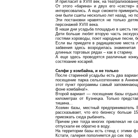
И пригласит в XVIII век, на театрализован
От этого «барина» и двух его «сестер» 
интересовались. А еще сможете примерить
они были сшиты несколько лет назад, но п
Эти постановки нравятся не только детя
персонажей XVIII века.
В наши дни усадьба площадью в шесть гек
Дети больше любят вторую часть экскурси
гостями хороводы, поют народные песни, б
Если вы приедете в радищевские места л
забвения здесь возродилась знаменитая
длинных торговых рядах – как в старину.
А еще здесь проводятся различные конку
состязание косарей.
Селфи
у комбайна, и не только
После старинной усадьбы есть два вариан
посещение парка сельхозтехники в Анненк
этот пункт программы самый запоминающи
фоне
комбайна!».
Второй вариант — посещение базы отдых
километрах
от Кузнецка. Только предста
тишина...
Хозяин базы, местный предприниматель В
рассказывает, что его бизнесу больше 1
приезжать сюда рыбачить.
Причем уже тогда многих привлекал не с
отпускали ее обратно в воду.
На территории базы есть стенд с этими 
Кстати, галерея пополняется до сих пор.