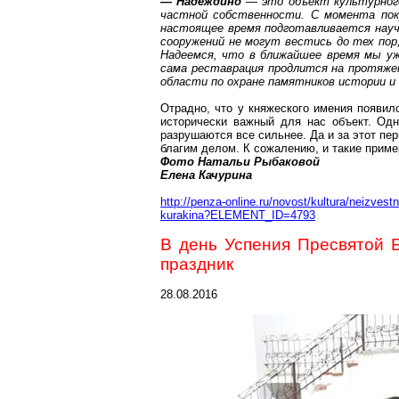
— Надеждино
— это объект культурного
частной собственности. С момента пок
настоящее время подготавливается науч
сооружений не могут вестись до тех пор
Надеемся, что в ближайшее время мы уж
сама реставрация продлится на
протяже
области по охране памятников истории 
Отрадно, что у княжеского имения появил
исторически важный для нас объект. Одн
разрушаются все сильнее. Да и за этот пе
благим делом. К сожалению, и такие приме
Фото Натальи Рыбаковой
Елена
Качурина
http://penza-online.ru/novost/kultura/neizves
kurakina?ELEMENT_ID=4793
В день Успения Пресвятой 
праздник
28.08.2016