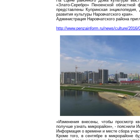
На сцене районного Дома культуры выс
«Злато-Серебро» Пензенской областной 
представлены
Купринская
энциклопедия, 
развития культуры Наровчатского края».
Администрация Наровчатского района пригл
http://www.penzainform.ru/news/culture/2016/0
«Изменения внесены, чтобы просмотр кв
получше
узнать микрорайон», - пояснили И
Информация о времени и месте сбора учас
Кроме того, в сентябре в микрорайоне б