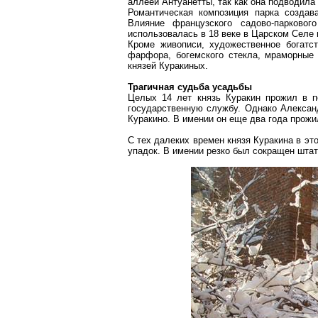
аллеей
Антуанетты
, так как она подводил
Романтическая композиция парка создав
Влияние французского садово-парковог
использовалась в 18 веке в Царском Селе 
Кроме живописи, художественное богатс
фарфора, богемского стекла, мраморные 
князей Куракиных.
Трагичная судьба
усадьбы
Целых 14 лет князь Куракин прожил в п
государственную службу. Однако Алексан
Куракино
. В имении он еще два года прожил
С тех далеких времен князя Куракина в эт
упадок. В имении резко был сокращен шта