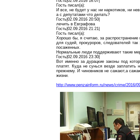
Гость|02.09.2016 16:07|
Гость писал(
a
):
И все, не будет у нас ни наркотиков, ни не
а с депутатами что делать?
Гость|02.09.2016 20:50|
лечить в Евграфова
Гость|02.09.2016 21:21|
Гость писал(
a
):
Хорошо бы, я считаю, за распространение
для судей, прокуроров, следователей так 
посаженных.
Нормальные люди поддерживают такие ме
Гость|02.09.2016 23:30|
Вот именно за
дурацкие
законы
под котор
платят. Куда не сунься везде заплатить 
прежнему. И чиновников не
сажают
,а
сажаю
жизни.
http://www.penzainform.ru/news/crime/2016/