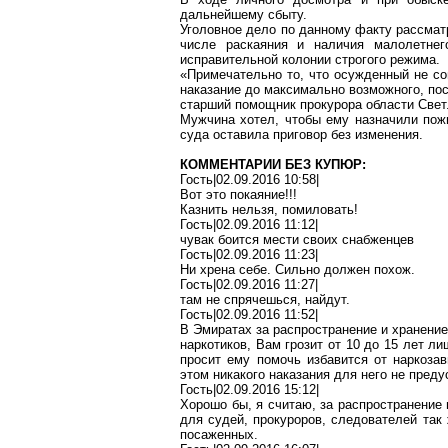
дальнейшему сбыту.
Уголовное дело по данному факту рассма
числе раскаяния и наличия малолетне
исправительной колонии строгого режима.
«Примечательно то, что осужденный не с
наказание до максимально возможного, пос
старший помощник прокурора области Свет
Мужчина хотел, чтобы ему назначили пож
суда оставила приговор без изменения.
КОММЕНТАРИИ БЕЗ КУПЮР:
Гость|02.09.2016 10:58|
Вот это покаяние!!!
Казнить нельзя, помиловать!
Гость|02.09.2016 11:12|
чувак
боится мести своих снабженцев
Гость|02.09.2016 11:23|
Ни хрена себе. Сильно должен похож.
Гость|02.09.2016 11:27|
там не спрячешься, найдут.
Гость|02.09.2016 11:52|
В Эмиратах за распространение и хранени
наркотиков, Вам грозит от 10 до 15 лет 
просит ему помочь избавится от
наркоза
этом никакого наказания для него не преду
Гость|02.09.2016 15:12|
Хорошо бы, я считаю, за распространение
для судей, прокуроров, следователей так 
посаженных.