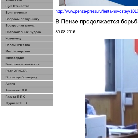
Щит Отечества
http://www.penza-press.ru/lenta-novostey/101
Воин-мученик
Вопросы священнику
В Пензе продолжается борьб
Воскресная школа
30.08.2016
Православные чудеса
Ковчежец
Паломничество
Миссионерство
Милосердие
Благотворительность
Ради ХРИСТА !
В помощь болящему
Архив
Альманах П Л
Газета П П С
Журнал П Е В