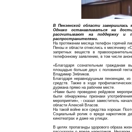
В Пензенской области завершилась
Однако останавливаться на
дост
рассчитывают на поддержку и 
распространителями.
На протяжении месяца телефон горячей лин
Пензы и области отнеслись к месячнику «С
запретных веще
ств в пр
авоохранитель
телефонному заявлению, в том числе анон
«Благодаря сознательным гражданам в
площадью больше двух с половиной гекта
Владимир Зябликов.
Благодаря
неравнодушным
пензенцам, из
средств. Также в ходе профилактическ
дурмана прямо на рабочем месте.
«Нами было проведено рейдовое меропри
были обнаружены признаки употребления
мероприятия», - сказал заместитель нача
области Алексей Власов.
На такой войне все средства хороши. Поэ
Социальный ролик о вреде наркотиков де
кинотеатрах и даже на улицах.
В целях пропаганды здорового образа жиз
рассказали о вреде наркотиков. Недаром