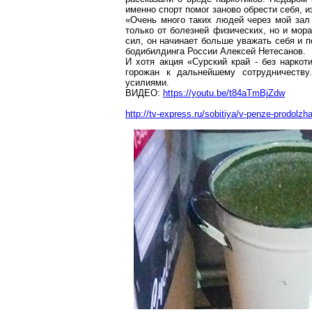
именно спорт помог заново обрести себя, 
«
Очень много
таких людей через мой зал
только от болезней физических, но и мор
сил, он начинает больше уважать себя и п
бодибилдинга России Алексей
Нетесанов
.
И хотя акция «Сурский край - без нарко
горожан к дальнейшему сотрудничеств
усилиями.
ВИДЕО:
https://youtu.be/t84aTmBjZdw
http://tv-express.ru/sobitiya/v-penze-prodolzh