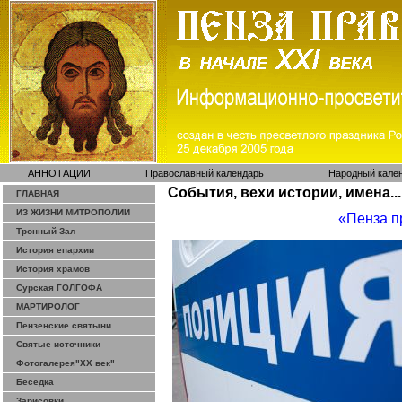
АННОТАЦИИ
Православный календарь
Народный кале
События, вехи истории, имена...
ГЛАВНАЯ
ИЗ ЖИЗНИ МИТРОПОЛИИ
«Пенза п
Тронный Зал
История епархии
История храмов
Сурская ГОЛГОФА
МАРТИРОЛОГ
Пензенские святыни
Святые источники
Фотогалерея"ХХ век"
Беседка
Зарисовки