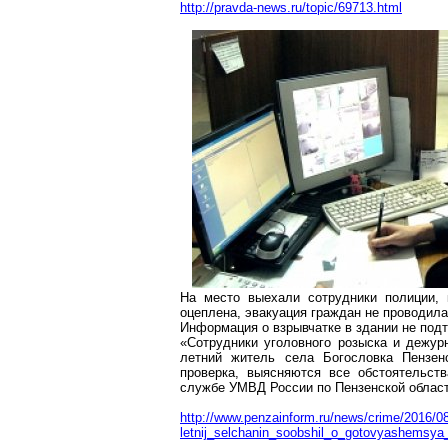
http://pravda-news.ru/topic/69713.html
На место выехали сотрудники полиции,
оцеплена, эвакуация граждан не проводила
Информация о взрывчатке в здании не под
«Сотрудники уголовного розыска и дежур
летний житель села
Богословка
Пензенс
проверка, выясняются все обстоятельст
службе УМВД России по Пензенской област
http://www.penzainform.ru/news/crime/2016/08
letnij_selchanin_soobshil_o_gotovyashemsya_v