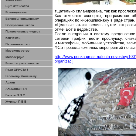
Щит Отечества
тщательно спланирована, так как прослежи
Воин-мученик
Как отмечают эксперты, программное о
Вопросы священнику
операциях по
кибершпионажу
в ряде стран,
«Целевые атаки велись путем отправк
Воскресная школа
отмечают в ведомстве.
Православные чудеса
После внедрения в систему вредоносно
Ковчежец
сетевой трафик, вести
прослушку
, сни
и микрофоны, мобильные устройства, запис
Паломничество
ФСБ провела комплекс мероприятий по выя
Миссионерство
http://www.penza-press.ru/lenta-novostey/1001
Милосердие
organizacij
Благотворительность
Ради ХРИСТА !
В помощь болящему
Архив
Альманах П Л
Газета П П С
Журнал П Е В