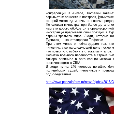
конференции в Анкаре,
Тюфекчи
заявил:
взрывчатых веществ и построек, [уничтож
которой может идти речь, по нашим предв
По словам министра, при более детальном
нам это дорого обойдется в среднесрочной 
иностранцы прерывали свои поездки в Тур
стр
аны третьего мира. Люди, которые в
Турцию», — констатировал
Тюфекчи
.
При этом министр поблагодарил тех, кт
чиновник, уже на следующий день после м
что позволило избежать оттока капиталов.
Попытка военного переворота в стране бы
Анкара обвинила в организации мятежа 
проживающего в США.
В ходе путча 246 человек погибли, бол
полицейских, судей, чиновников и препо
под следствием.
http://www.penzainform.ru/news/global/2016/08