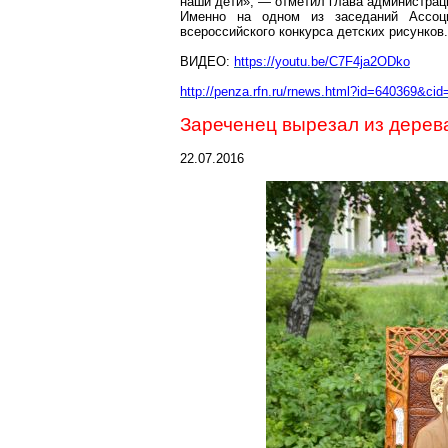
наши дети», — отметил глава администрац
Именно на одном из заседаний Ассоц
всероссийского конкурса детских рисунков.
ВИДЕО:
https://youtu.be/C7F4ja2ODko
http://penza.rfn.ru/rnews.html?id=640369&cid
Зареченец
вырезал из дерев
22.07.2016