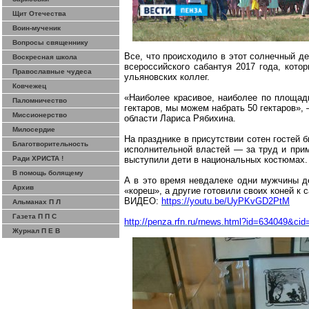
Щит Отечества
Воин-мученик
Вопросы священнику
Все, что происходило в этот солнечный д
Воскресная школа
всероссийского сабантуя 2017 года, кото
Православные чудеса
ульяновских коллег.
Ковчежец
«Наиболее красивое, наиболее по площад
Паломничество
гектаров, мы можем набрать 50 гектаров»,
Миссионерство
области Лариса
Рябихина
.
Милосердие
На празднике в присутствии сотен гостей
Благотворительность
исполнительной властей — за труд и прим
Ради ХРИСТА !
выступили дети в национальных костюмах.
В помощь болящему
А в это время невдалеке одни мужчины д
Архив
«кореш», а другие готовили своих коней к
ВИДЕО:
https://youtu.be/UyPKvGD2PtM
Альманах П Л
Газета П П С
http://penza.rfn.ru/rnews.html?id=634049&cid
Журнал П Е В