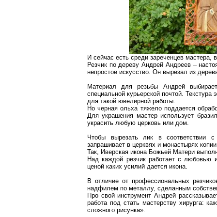
И сейчас есть среди
зареченцев
мастера, 
Резчик по дереву Андрей Андреев – насто
непростое искусство. Он вырезал из дерев
Материал для резьбы Андрей выбирает
специальной курьерской почтой. Текстура 
для такой ювелирной работы.
Но черная ольха тяжело поддается обрабо
Для украшения мастер использует бразил
украсить любую церковь или дом.
Чтобы вырезать лик в соответствии с 
запрашивает в церквях и монастырях копии 
Так,
Иверская
икона Божьей Матери выпол
Над каждой резчик работает с любовью и 
ценой каких усилий дается икона.
В отличие от профессиональных резчико
надфилем по металлу, сделанным собстве
Про свой инструмент Андрей рассказывает
работа под стать мастерству хирурга: ка
сложного рисунка».