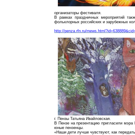
организаторы фестиваля.
В рамках праздничных мероприятий такж
фольклорных российских и зарубежных кол
http://penza.rfn.r
u/rnews.html?id=638889&cid
г
.
Пензы
Татьяна
Ивайловская
.
В
Пензе
на презентацию пригласили мэра
юные
пензенцы.
«Наши дети лучше чувствуют, как передать