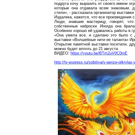
подруга хочу выразить от своего имени ог
которые она отдавала всем знакомым, д
стили», - рассказала организатор выстав
Издалека, кажется, что все произведения с
Люди, знавшие мастерицу, говорят, чт
собственные наброски. Иногда она брал
Особенно хорошо ей удавались работы в г
«Она умела все, и сделано это было с д
выставки «Волшебные нити ее таланта» И
Открытие памятной выставки посетили, др
можно будет вплоть до 21 августа.
ВИДЕО:
https://youtu.be/BTm2uV0C0mE
http://tv-ex
press.ru/sobitiya/v-penze-otkrylas-