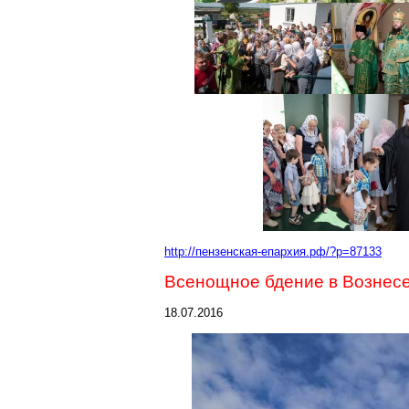
http://пензенская-епархия.рф/?p=87133
Всенощное бдение в Вознес
18.07.2016