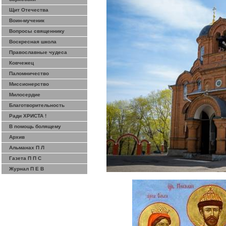
Щит Отечества
Воин-мученик
Вопросы священнику
Воскресная школа
Православные чудеса
Ковчежец
Паломничество
Миссионерство
Милосердие
Благотворительность
Ради ХРИСТА !
В помощь болящему
Архив
Альманах П Л
Газета П П С
Журнал П Е В