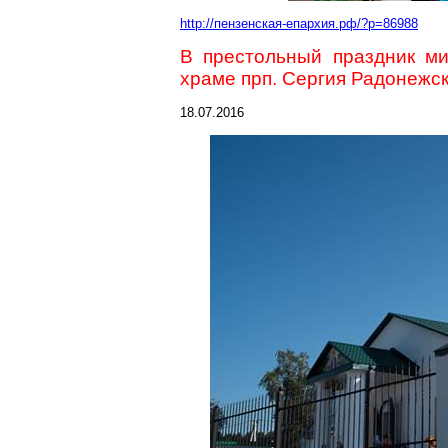
http://пензенская-епархия.рф/?p=86988
В престольный праздник м
храме прп. Сергия Радонежск
18.07.2016