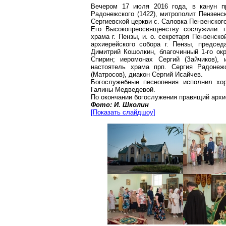
Вечером 17 июля 2016 года, в канун пр
Радонежского (1422), митрополит Пензен
Сергиевской церкви с. Саловка Пензенского
Его Высокопреосвященству сослужили: п
храма г. Пензы, и. о. секретаря Пензенск
архиерейского собора г. Пензы, председ
Димитрий Кошолкин, благочинный 1-го окр
Спирин; иеромонах Сергий (Зайчиков),
настоятель храма прп. Сергия Радонежс
(Матросов), диакон Сергий Исайчев.
Богослужебные песнопения исполнил хор
Галины Медведевой.
По окончании богослужения правящий арх
Фото: И. Школин
[Показать слайдшоу]