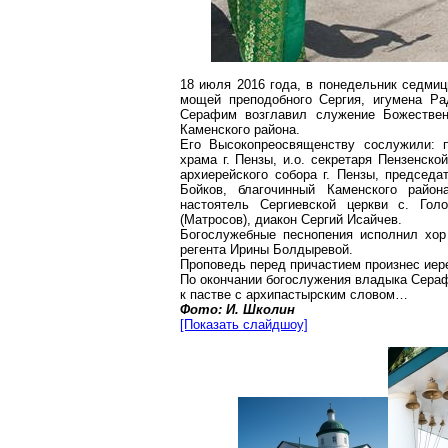
18 июля 2016 года, в понедельник седмиц
мощей преподобного Сергия, игумена Ра
Серафим возглавил служение Божественн
Каменского района.
Его Высокопреосвященству сослужили: п
храма г. Пензы, и.о. секретаря Пензенско
архиерейского собора г. Пензы, председа
Бойков, благочинный Каменского район
настоятель Сергиевской церкви с. Гол
(Матросов), диакон Сергий Исайчев.
Богослужебные песнопения исполнил хор
регента Ирины Болдыревой.
Проповедь перед причастием произнес иер
По окончании богослужения владыка Сераф
к пастве с архипастырским словом…
Фото: И. Школин
[Показать слайдшоу]