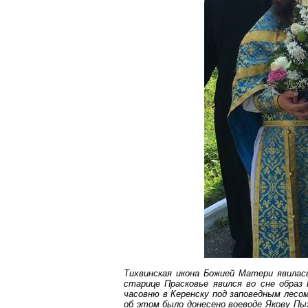
Тихвинская икона Божией Матери явилас
старице Прасковье явился во сне образ
часовню в Керенску под заповедным лесом
об этом было донесено воеводе Якову Пых