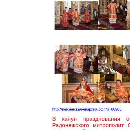
http://пензенская-епархия.рф/?p=86903
В канун празднования о
Радонежского митрополит