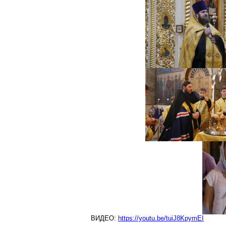
ВИДЕО:
https://youtu.be/tuiJ8KpymEI