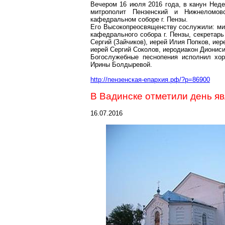
Вечером 16 июля 2016 года, в канун Неде
митрополит Пензенский и Нижнеломо
кафедральном соборе г. Пензы.
Его Высокопреосвященству сослужили: мит
кафедрального собора г. Пензы, секретар
Сергий (Зайчиков), иерей Илия Попков, ие
иерей Сергий Соколов, иеродиакон Диониси
Богослужебные песнопения исполнил хор
Ирины Болдыревой.
http://пензенская-епархия.рф/?p=86900
В Вадинске отметили день я
16.07.2016