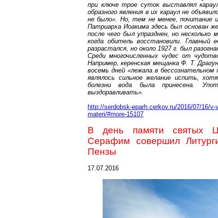
при ключе трое суток выставлял караул
образного явления в их караул не объявил
не было». Но, тем не менее, почитание и
Патриарха Иоакима здесь был основан ж
после чего был упразднен, но несколько 
когда обитель восстановили. Главный е
разрастался, но около
1927 г
. был разогн
Среди многочисленных чудес от чудотво
Например, керенская мещанка Ф. Т. Драгу
восемь дней «лежала в бессознательном п
являлось сильное желание испить, хот
болезни вода была принесена. Упо
выздоравливать».
http://serdobsk-eparh.cerkov.ru/2016/07/16/v-v
materi/#more-15107
В день памяти святых Ца
Серафим совершил Литурги
Пензы
17.07.2016