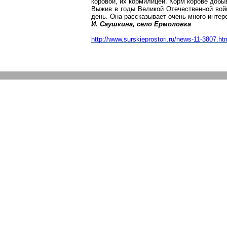
коровой, их кормилицей. Корм корове доб
Выжив в
годы Великой Отечественной вой
день. Она рассказывает
очень много
интере
И.
Саушкина
, село Ермоловка
http://www.surskieprostori.ru/news-11-3807.ht