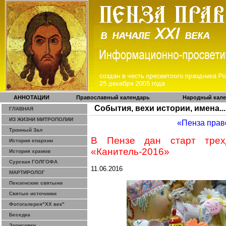
АННОТАЦИИ
Православный календарь
Народный кал
События, вехи истории, имена...
ГЛАВНАЯ
ИЗ ЖИЗНИ МИТРОПОЛИИ
«Пенза прав
Тронный Зал
В Пензе дан старт трех
История епархии
«Канитель-2016»
История храмов
Сурская ГОЛГОФА
11.06.2016
МАРТИРОЛОГ
Пензенские святыни
Святые источники
Фотогалерея"ХХ век"
Беседка
Зарисовки