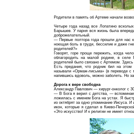
Родители в память об Артеме начали возв
Четыре года назад все
Лопатино
всколыхн
Барышев
. У парня вся жизнь была вперед
доброжелательный.
— Первые полтора года прошли для нас к
ноющая боль в груди, бессилие и даже гне
родителей?»
Говорят, горе проще пережить, когда чел
облагородить на малой родине, в селе
родителей было связано с Артемом. Здесь 
Есть предания, что родник бил на
этом
м
называли «
Ормаж-лисьма
» (в переводе с
напившись вдоволь, можно заболеть. Но з
Дорога к вере свободна
Александр Павлович — хирург-онколог с 3
— В Бога я верил с детства, — вспомина
ложилась с именем Бога на
устах
. Я быст
из октябрят за одно упоминание Иисуса. И
икон, которые я сделал в Киево-Печерско
«Это искусство! И к религии не имеет отн