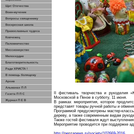
Щит Отечества
Воин-мученик
Вопросы священнику
Воскресная школа
Православные чудеса
Ковчежец
Паломничество
Миссионерство
Милосердие
Благотворительность
Ради ХРИСТА !
В помощь болящему
Архив
Альманах П Л
II фестиваль творчества и рукоделия «К
Газета П П С
Московской в Пензе в субботу, 11 июня.
Журнал П Е В
В рамках мероприятия, которое продлит
представят товары ручной работы и обмен
Программой предусмотрены мастер-классы 
дереву, а также современным видам рукод
Также гостей фестиваля ждут выступления 
Мероприятие проводится при поддержке ад
http://penzanews.ru/society/102669-2016