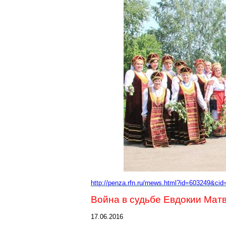
http://penza.rfn.ru/rnews.html?id=603249&cid
Война в судьбе Евдокии Ма
17.06.2016