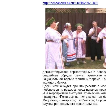
http://penzanews.ru/culture/102692-2016
демонстрируются торжественные и повсе
свадебные обряды, звучат эрзянские
национальной борьбе
тюштянь
тюрема
. Г
молодого бычка.
Здесь можно будет принять участие в мас
побороться на руках, а перед началом пра
«На мероприятии выступят этнические кол
праздника «
Покш
эрзянь
чи
» становятся б
Мордовии, Самарской, Тамбовской, Вороне
служба регионального правительства.