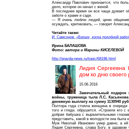
Александр Павлович признается, что боль
дело, которое он начал с женой.
В последнее время он все чаще думает об
заботе о храме и саде.
— Я очень люблю людей, ценю общение, н
осуждать, критиковать, — говорит Алексан
Читайте также:
И. Самсонов: «Брошу, когда подобной рабо
Ирина БАЛАШОВА
Фото: автора и Марины КИСЕЛЕВОЙ
http://pravda-news.ru/topic/68196.html
Лидия Сергеевна
дом ко дню своего
15.06.2016
Замечательный подарок 
войны, труженица тыла Л.С. Касьянова
денежную выплату на сумму 1130940 руб
Полтора года стояла женщина в очереди
того и гляди, обрушится. «Строили его с
добрая бабушка с выразительными глазам
представить, какой в молодости она была 
Муж Николай Иванович умер давно, а ей 
Лидия Сергеевна, слава Богу, в здравом 