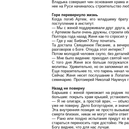
Владыка совершил чин основания храма и 
нее на Руси начиналось строительство люб
Горе перевернуло жизнь
Когда погиб Артем, его младшему брату
поступление в институт.
— Мы с женой поддерживали друг друга, а
с Артемом были очень дружны, строили общ
Полтора года назад Женя как-то спросил у
— Где у нас Библия? Хочу почитать.
Та достала Священное Писание, а вечер
разговоров о Боге. Откуда этот интерес?
Потом молодой человек скупо, без детале
— Мне было видение: приходил святой чел
С того дня Женя все больше погружался 
молитвы. Удивительно, но он запоминал их с
Еще поразительнее то, что парень начал ч
Сейчас Женя несет послушание в Лопатин
семинарию. Протоиерей Николай
Наумчук
г
Назад не поверну
Барышев
с женой приезжает на родник по
большие: покрыть храм крышей, установить
— Я не олигарх, а простой врач, — объяс
уже не поверну. Дело Богоугодное, и значи
Эта внутренняя позиция не просто вызыва
смерти близких, никак не могут найти ответ
— Рано или поздно испытания придут ко
стараться переносить горе достойно. Не ра
Богу виднее, что для нас лучше.