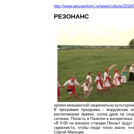
http://www.penzainform.ru/news/culture/2016
РЕЗОНАНС
эрзяно-мокшанской
национально-культурно
В программе праздника - мордовские иг
распиливание бревен, колка дров на ско
селянки. Попасть в
Пазелки
в воскресенье
«В 9:00 на вокзале станции Пенза-
I
будут 
гармониста, чтобы люди точно знали, что
Сергей Мальцев.