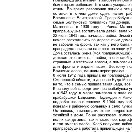
Прапрадедушка Матвей Григорьевич Болтун
был вторым ребенком. Его мама умерла оче
отцом. Во время революции погибли отец
остался в отчем доме один, начал раб
Васильевне Елистратовой. Прапрабабушка
семье
Болтуновых
появились три дочери. 
Матвеевна, в 1936 году – Раиса Матве
прапрабабушка воспитывала детей, вела х
22 июня 1941 года началась война. Зимой 
ночлег расходились по деревенским дома
не забрали на фронт, так как у него была 
прапрадеда призвали на фронт на защиту 
Дома осталась жена (моя прапрабабушка) 
детская это тяжесть – война, а они хлеб
страшным и жестоким врагом, а помогали 
для фронта и ждали писем. Весточку по
Брянских лесов, слышим перестрелку».
8 июля 1942 года пришла на прапрадеда п
Смоленской области, в деревне
Буда-Мона
на то, что в семью пришла такая беда, вс
К началу войны родители прапрабабушки ум
а в1943 году в марте замерзла в поле с
прабабушкой Евдокией, Надеждой и Раисо
подрабатывала в совхозе. В 1944 году за
повезли в районную больницу в село Кучки
Оставшись, тринадцатилетним подростк
хозяйкой в доме. По ее рассказам, жилос
полях
как до зимы, так и после нее, карт
и ели вместо хлеба. Хлеб получали пайк
прапрабабушка работала прицепщицей на