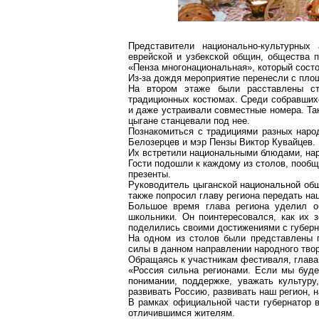
Представители национально-культурных
еврейской и узбекской общин, общества 
«Пенза многонациональная», который состо
Из-за дождя мероприятие перенесли с пло
На втором этаже были расставлены ст
традиционных костюмах. Среди собравших
и даже устраивали совместные номера. Та
цыгане станцевали под нее.
Познакомиться с традициями разных наро
Белозерцев и мэр Пензы Виктор Кувайцев.
Их встретили национальными блюдами, на
Гости подошли к каждому из столов, пооб
презенты.
Руководитель цыганской национальной о
также попросил главу региона передать нац
Большое время глава региона уделил о
школьники. Он поинтересовался, как их з
поделились своими достижениями с губерн
На одном из столов были представлены п
силы в данном направлении народного тво
Обращаясь к участникам фестиваля, глава 
«Россия сильна регионами. Если мы буде
понимании, поддержке, уважать культур
развивать Россию, развивать наш регион, 
В рамках официальной части губернатор 
отличившимся жителям.