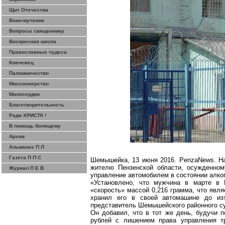
Щит Отечества
Воин-мученик
Вопросы священнику
Воскресная школа
Православные чудеса
Ковчежец
Паломничество
Миссионерство
Милосердие
Благотворительность
Ради ХРИСТА !
В помощь болящему
Архив
Альманах П Л
Газета П П С
Шемышейка, 13 июня 2016. PenzaNews. На
жителю Пензенской области, осужденному
Журнал П Е В
управление автомобилем в состоянии алко
«Установлено, что мужчина в марте в П
«скорость» массой 0,216 грамма, что явл
хранил его в своей автомашине до и
представитель Шемышейского районного с
Он добавил, что в тот же день, будучи 
рублей с лишением права управления тр