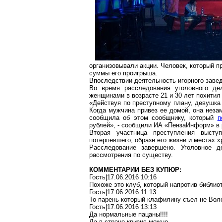
организовывали акции. Человек, который п
суммы его проигрыша.
Впоследствии деятельность игорного заве
Во время расследования уголовного де
женщинами в возрасте 21 и 30 лет похитил
«Действуя по преступному плану, девушка
Когда мужчина привез ее домой, она неза
сообщила об этом сообщнику, который
п
рублей», - сообщили ИА «ПензаИнформ» в
Вторая участница преступления высту
потерпевшего, образе его жизни и местах 
Расследование завершено. Уголовное 
рассмотрения по существу.
КОММЕНТАРИИ БЕЗ КУПЮР:
Гость|17.06.2016 10:16
Похоже это клуб, который напротив библио
Гость|17.06.2016 11:13
То парень который клафилину съел не Во
Гость|17.06.2016 13:13
Да нормальные пацаны!!!!
Да в стране кризис можно