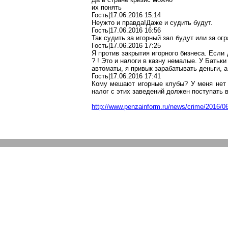
их понять
Гость|17.06.2016 15:14
Неужто и правда!Даже и судить будут.
Гость|17.06.2016 16:56
Так судить за игорный зал будут или за о
Гость|17.06.2016 17:25
Я против закрытия игорного бизнеса. Если
? ! Это и налоги в казну немалые. У Батьк
автоматы, я привык зарабатывать деньги, а
Гость|17.06.2016 17:41
Кому мешают игорные клубы? У меня нет де
налог с этих заведений должен поступать в
http://www.penzainform.ru/news/crime/2016/0