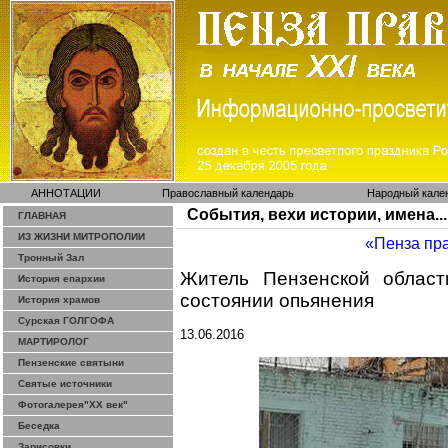
АННОТАЦИИ
Православный календарь
Народный кале
События, вехи истории, имена...
ГЛАВНАЯ
ИЗ ЖИЗНИ МИТРОПОЛИИ
«Пенза пр
Тронный Зал
Житель Пензенской област
История епархии
состоянии опьянения
История храмов
Сурская ГОЛГОФА
13.06.2016
МАРТИРОЛОГ
Пензенские святыни
Святые источники
Фотогалерея"ХХ век"
Беседка
Зарисовки