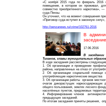
«С ноября 2015 года по февраль 2016 
помещение, в котором он проживал, для
совместно приобретенного наркотика», 
суда Пензы.
Он уточнил, что на момент совершения пр
«Приговор суда вступил в законную силу»,
http://penzanews.ru/crime/102761-2016
В админи
заседание
17.06.2016
В заседании
Тиханов, главы муниципальных образов
В ходе заседания рассмотрены следующие
1. Об организации и проведении профила
района, направленных на отказ от употребл
2. Об организации социальной помощи 
употребляющие наркотические вещества
3. Об организации работы органов местно
очагов дикорастущих наркосодержащих р
общего пользования, землях лесного фонд
населённых пунктов, придомовых территор
4. Информирование членов антинаркоти
предыдущих заседаний.
По итогам заседания приняты решения, оп