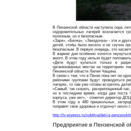
В Пензенской области наступила пора лет
оздоровительных лагерей возлагается гр
полезным, но и безопасным.
«Заря», «Белка», «Звездочка» - эти и дру
детей, чтобы было весело и не скучно пр
безопасным. В первую очередь, это касает
В жаркие дни особенно хочется окунуться
много. В этом году нельзя будет поплават
«Дети будут купаться только в раз
организованных местах на территориях лаг
Пензенской области Лилия Чащина.
В связи с тем, что в Пензе пока нет ни од
рабочими группами будут проводиться р
лагерях, то там уже
готовы
встретить детей
«Самый, так сказать, раскрепощенный час,
но в последнее время, когда два поста
корпуса, уже нет», - отметил директор
ДОЦ
В этом году в 480 пришкольных, загород
поправят свое здоровье и отдохнут около с
http://tv-express.ru/sobitiya/deti-iz-penzensk
Предприятие в Пензенской о