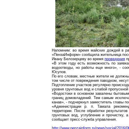
Напомним: во время майских дождей в р
«
ПензаИнформ
» сообщила жительница пос
Ивану Белозерцеву во время
проведения
п
«В этом году есть возможность по заяв
водоотводы, но работы еще много», - с
Юсупов.
По его словам, местные жители не должны 
том числе от повреждения паводком, несу
Подтопление участков регулярно происходи
уровня грунтовых вод и слабой пропускно
«Водостоки в основном завалены бытовым
границ домовладений. Тем самым исключа
канав», - подчеркнул заместитель главы 
«Администрации р. п. Тамала рекоменд
территории. После обработки результато
грунтовых вод, углубление и прочистку, 
сообщает пресс-служба управления.
http://www.penzainform.ru/news/social/2016/