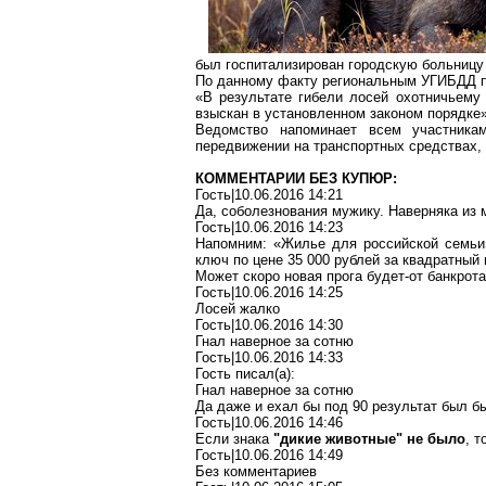
был госпитализирован городскую больницу 
По данному факту
региональным
УГИБДД пр
«В результате гибели лосей охотничьему
взыскан в установленном законом порядке»
Ведомство напоминает всем участника
передвижении на транспортных средствах,
КОММЕНТАРИИ БЕЗ КУПЮР:
Гость|10.06.2016 14:21
Да, соболезнования мужику. Наверняка из 
Гость|10.06.2016 14:23
Напомним: «Жилье для российской семьи»
ключ по цене 35 000 рублей за квадратный 
Может скоро
новая
прога
будет-от
банкрота
Гость|10.06.2016 14:25
Лосей жалко
Гость|10.06.2016 14:30
Гнал
наверное за сотню
Гость|10.06.2016 14:33
Гость писал(
a
):
Гнал
наверное за сотню
Да даже и ехал бы под 90 результат был бы
Гость|10.06.2016 14:46
Если знака
"дикие животные" не было
, 
Гость|10.06.2016 14:49
Без комментариев