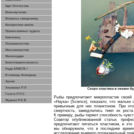
Щит Отечества
Воин-мученик
Вопросы священнику
Воскресная школа
Православные чудеса
Ковчежец
Паломничество
Миссионерство
Милосердие
Благотворительность
Ради ХРИСТА !
В помощь болящему
Архив
Альманах П Л
Скоро пластика в океане бу
Газета П П С
Рыбы предпочитают
микропластик
своей
Журнал П Е В
«Наука» (
Science
), показало, что мальки
привычным для них планктоном. При этом
смертность, замедлились темп их роста
К примеру, рыбы теряют способность чувст
Соавтор опубликованной статьи, проф
предпочитают питаться пластиком, и это
мы обнаружили, что в последнее время
исследование выявило потенциальный драй