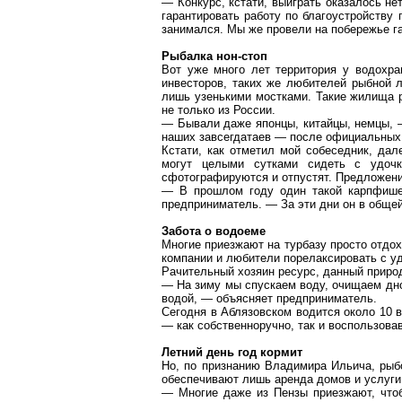
— Конкурс, кстати, выиграть оказалось не
гарантировать работу по благоустройству
занимался. Мы же провели на побережье га
Рыбалка нон-стоп
Вот уже много лет территория у водохр
инвесторов, таких же любителей рыбной л
лишь узенькими мостками. Такие жилища 
не
только из России.
— Бывали даже японцы, китайцы, немцы, 
наших завсегдатаев — после официальных 
Кстати, как отметил мой собеседник, да
могут целыми сутками сидеть с удочк
сфотографируются и отпустят. Предложен
— В прошлом году один такой
карпфиш
предприниматель. — За эти дни он в обще
Забота о водоеме
Многие приезжают на турбазу просто отдох
компании и любители
порелаксировать
с уд
Рачительный хозяин ресурс, данный природ
— На зиму мы спускаем воду, очищаем дно
водой, — объясняет предприниматель.
Сегодня в
Аблязовском
водится около 10 в
— как собственноручно, так и воспользова
Летний день год кормит
Но, по признанию Владимира Ильича, рыб
обеспечивают лишь аренда домов и услуги
— Многие даже из Пензы приезжают, чт