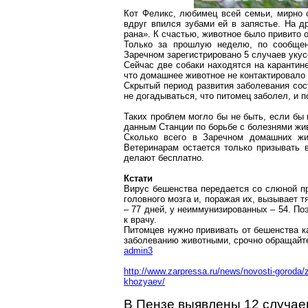
Кот Феликс, любимец всей семьи, мирно с
вдруг впился зубами ей в запястье. На д
рана». К счастью, животное было привито 
Только за прошлую неделю, по сообще
Заречном
зарегистрировано 5 случаев укус
Сейчас две собаки находятся на
карантин
что домашнее животное не контактировало
Скрытый период развития заболевания сост
не догадываться, что питомец заболел, и 
Таких проблем могло бы не быть, если бы
данным Станции по борьбе с болезнями жи
Сколько всего в Заречном домашних жив
Ветеринарам остается только призывать 
делают бесплатно.
Кстати
Вирус бешенства передается со слюной п
головного мозга и, поражая их, вызывает
– 77 дней, у
неиммунизированных
– 54. По
к врачу.
Питомцев нужно прививать от бешенства к
заболеванию животными, срочно обращайте
admin3
http://www.zarpressa.ru/news/novosti-goroda
khozyaev/
В Пензе выявлены 12 случа