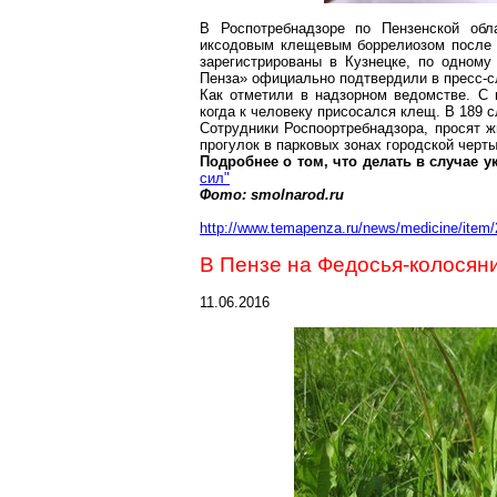
В
Роспотребнадзоре
по Пензенской обл
иксодовым клещевым
боррелиозом
после 
зарегистрированы в Кузнецке, по одном
Пенза» официально подтвердили в пресс-
Как отметили в надзорном ведомстве. С
когда к человеку присосался клещ. В 189 с
Сотрудники
Роспоортребнадзора
, просят 
прогулок в парковых зонах городской черты
Подробнее о том, что делать в случае у
сил"
Фото:
smolnarod.ru
http://www.temapenza.ru/news/medicine/item/
В Пензе на
Федосья-колосян
11.06.2016