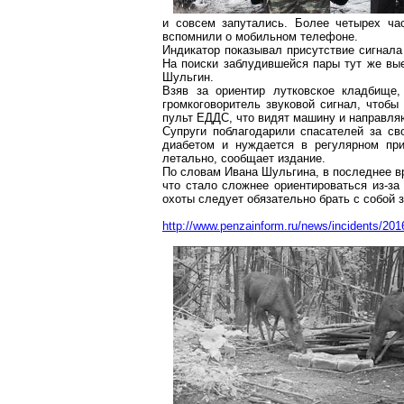
и совсем запутались. Более четырех ча
вспомнили о мобильном телефоне.
Индикатор показывал присутствие сигнала
На поиски заблудившейся пары тут же вые
Шульгин.
Взяв за ориентир
лутковское
кладбище,
громкоговоритель звуковой сигнал, чтоб
пульт ЕДДС, что видят машину и направляю
Супруги поблагодарили спасателей за с
диабетом и нуждается в регулярном при
летально, сообщает издание.
По словам Ивана Шульгина, в последнее вр
что стало сложнее ориентироваться из-з
охоты следует обязательно брать с собой
http://www.penzainform.ru/news/incidents/20