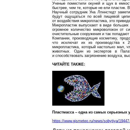
Ученые поместили окуней и щук в емкос
быстрее, чем те, которые не ели пластик. 
Научный сотрудник
Уна
Лпннстедт
замети
будут ощущаться по всей пищевой цеп
от воздействия
микропластика
, это привед
Микропластик
выпускают в виде больших к
огромное количество
микроволокон
от си
очистительные сооружения и так попадают 
Компании, производящие косметику, про
что исключат их из производства к 20
микропластика
, который настолько мал, ч
животных. Один из экспертов в Пал
и способствовать загрязнению воздуха, в
ЧИТАЙТЕ ТАКЖЕ:
Пластмасса – одна из самых серьезных 
https://www.gismeteo.ru/news/sobytiya/19447-