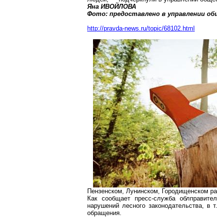
Яна ИВОЙЛОВА
Фото: предоставлено в управлении об
http://pravda-news.ru/topic/68102.html
Пензенском
,
Лунинском
,
Городищенском
ра
Как сообщает пресс-служба
облправител
нарушений лесного законодательства, в 
обращения.