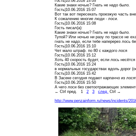
Гость|10.06.2016 15:05
Какие знаки ночью? Гнать не надо было.
Гость|10.06.2016 15:07
Вот так вот пересекать проезжую часть вн
К
сожалению
многие люди - лоси.
Гость|10.06.2016 15:08
Гость писал(
a
):
Какие знаки ночью? Гнать не надо было.
Тупой? Или ночью ни разу по трассе не еха
гнать не надо, если тебе наперерез лось
бе
Гость|10.06.2016 15:10
Чет мало штраф
.
п
о 80 с каждого лося
Гость|10.06.2016 15:12
Хоть 40 скорость будет, если лось несётся
Гость|10.06.2016 15:24
в нормальных государствах вдоль дорог (о
Гость|10.06.2016 15:42
В Засеке сегодня подают
карпаччо
из лося
Гость|10.06.2016 15:50
А чего лоси без светоотражающих элементо
←
Ctrl
пред.
1
2
3
след.
Ctrl
→
http://www.penzainform.ru/news/incidents/2