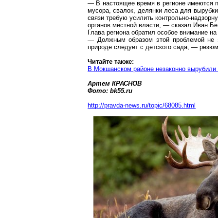
— В настоящее время в регионе имеются 
мусора, свалок, делянки леса для вырубк
связи требую усилить контрольно-надзорну
органов местной власти, — сказал Иван Бе
Глава региона обратил особое внимание н
— Должным образом этой проблемой не з
природе следует с детского сада, — резюм
Читайте также:
В
Мокшанском
районе незаконно вырубили 
Артем КРАСНОВ
Фото: bk55.ru
http://pravda-news.ru/topic/68085.html