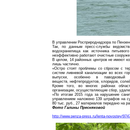
В управлении
Росприроднадзора
по Пензен
Так, по данным пресс-службы ведомства
водохранилища как источника питьевого
неэффективно работают очистные сооружен
В целом, 14 районных центров не имеют к
лишь частично.
«Остро стоят проблемы со сбросом с тер
систем ливневой канализации во всех го
выпуски, особенно в паводковый 
веществ, нефтепродуктов, хлоридов, солей
Кроме того, во многих районах област
организации, осуществляющие сбор, удале
«По итогам 2015 года за нарушение сани
управлением наложено 139 штрафов на су
80 тыс. руб., 27 материалов передано на 
Фото Галины
Пресняковой
http://www.penza-press.ru/lenta-novostey/97