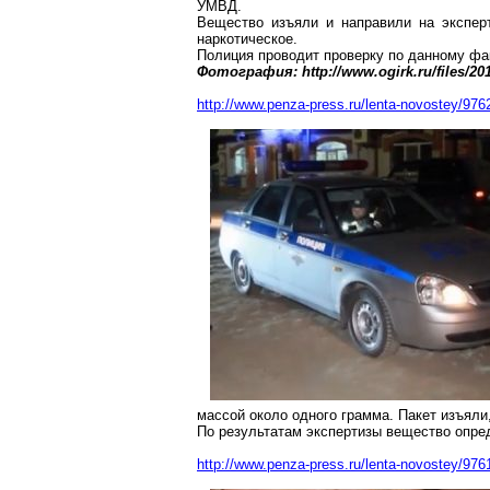
УМВД.
Вещество изъяли и направили на экспер
наркотическое.
Полиция проводит проверку по данному фа
Фотография: http://www.ogirk.ru/files/201
http://www.penza-press.ru/lenta-novostey/976
массой около одного грамма. Пакет изъял
По результатам экспертизы вещество опред
http://www.penza-press.ru/lenta-novostey/9761