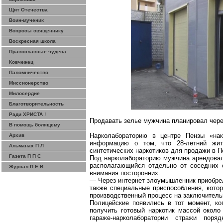
Щит Отечества
Воин-мученик
Вопросы священнику
Воскресная школа
Православные чудеса
Ковчежец
Паломничество
Миссионерство
Милосердие
Благотворительность
Ради ХРИСТА !
Продавать зелье мужчина планировал чере
В помощь болящему
Нарколабораторию
в центре Пензы «накр
Архив
информацию о том, что 28-летний жите
Альманах П Л
синтетических наркотиков для продажи в П
Газета П П С
Под
нарколабораторию
мужчина арендовал
располагающийся отдельно от соседних 
Журнал П Е В
внимания посторонних.
— Через интернет злоумышленник приобре
также специальные приспособления, кото
производственный процесс на заключитель
Полицейские появились в тот момент, ко
получить готовый наркотик массой окол
гараже-нарколаборатории
стражи порядк