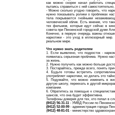
как можно скорее начал работать специ
пытаясь справиться с ней самостоятельно,
- Можно сколько угодно говорить, что нарк
нужно показывать ролики о проблемах нас
тела покрываются гнойными незаживающ
человеческий облик. Есть мнение, что та
тех фильмов, которые идут сейчас в кин
совета при Пензенской городской думе Але
Конечно, в первую очередь важны отноше
наркотики - это уход в иллюзорный мир. 
реальном мире.
Что нужно знать родителям
1. Если выявлено, что подросток - нарко
появилась серьезная проблема. Нужно наст
за жизнь.
2. Нужно получить как можно больше дост
3. Постарайтесь, прежде всего, понять при
4. Будьте готовы встретить сопротивле
употребляет наркотики, но делать это тайно
5. Подумайте, что можно изменить в жи
другую школу, переехать в другой микрорай
компании.
6. Обратитесь за помощью к специалистам
шансов, что она будет эффективна.
Телефоны доверия для тех, кто попал в сл
(8412) 56-31-11
- УМВД России по Пензенско
(8412) 52-00-99
- администрация города Пен
(
8412) 48-81-01
- министерство здравоохран