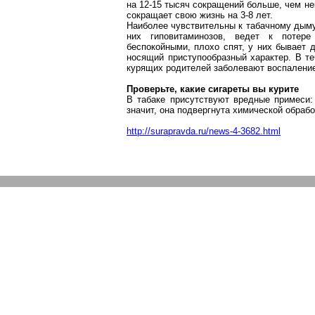
на 12-15 тысяч сокращений больше, чем н
сокращает свою жизнь на 3-8 лет.
Наиболее чувствительны к табачному дыму
них гиповитаминозов, ведет к потере
беспокойными, плохо спят, у них бывает
носящий приступообразный характер. В т
курящих родителей заболевают воспаление
Проверьте, какие сигареты вы курите
В табаке присутствуют вредные примеси: 
значит, она подвергнута химической обраб
http://surapravda.ru/news-4-3682.html