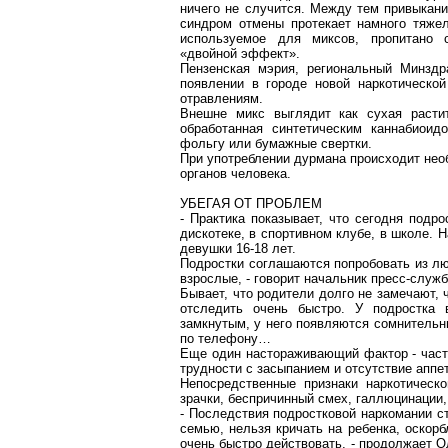
ничего не случится. Между тем привыкани
синдром отмены протекает намного тяжел
используемое для
миксов
, пропитано 
«двойной эффект».
Пензенская мэрия, региональный Минзд
появлении в городе новой наркотическо
отравлениям.
Внешне
микс
выглядит как сухая растит
обработанная
синтетическим
каннабиоид
фольгу или бумажные свертки.
При употреблении дурмана происходит нео
органов человека.
УБЕГАЯ ОТ ПРОБЛЕМ
- Практика показывает, что сегодня подро
дискотеке, в спортивном клубе, в школе. 
девушки 16-18 лет.
Подростки соглашаются попробовать из лю
взрослые, - говорит начальник пресс-слу
Бывает, что родители долго не замечают, 
отследить очень быстро. У подростка 
замкнутым, у него появляются сомнительны
по телефону…
Еще один настораживающий фактор - часта
трудности с засыпанием и отсутствие аппет
Непосредственные признаки наркотическо
зрачки, беспричинный смех, галлюцинации,
- Последствия подростковой наркомании ст
семью, нельзя кричать на ребенка, оскорб
очень быстро действовать, - продолжает О