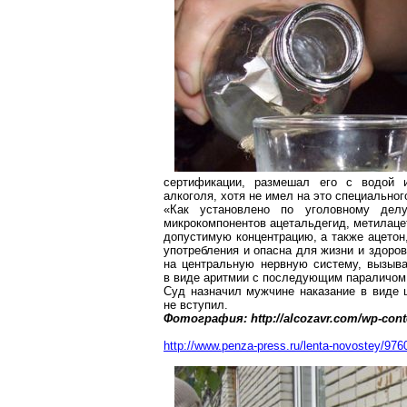
сертификации, размешал его с водой 
алкоголя, хотя не имел на это специальног
«Как установлено по уголовному дел
микрокомпонентов ацетальдегид,
метилаце
допустимую концентрацию, а также ацетон
употребления и опасна для жизни и здоро
на центральную нервную систему, вызыва
в виде аритмии
с последующим параличом 
Суд назначил мужчине наказание в виде 
не вступил.
Фотография: http://alcozavr.com/wp-conte
http://www.penza-press.ru/lenta-novostey/9760