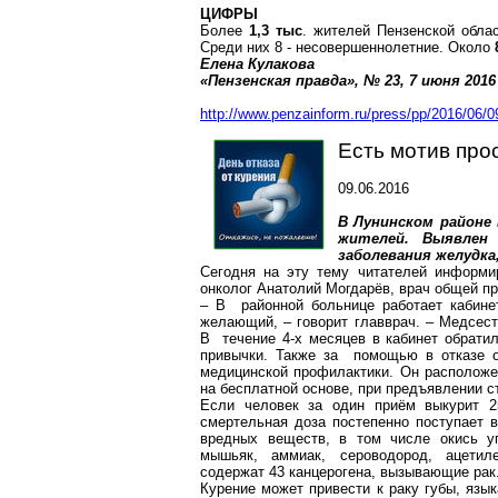
ЦИФРЫ
Более
1,3 тыс
. жителей Пензенской обла
Среди них 8 - несовершеннолетние. Около
Елена Кулакова
«
Пензенская
правда», № 23, 7 июня
2016
http://www.penzainform.ru/press/pp/2016/06/
Есть мотив про
09.06.2016
В
Лунинском
районе 
жителей. Выявлен 
заболевания желудка,
Сегодня на эту тему читателей инфор
онколог Анатолий
Могдарёв
, врач общей п
– В районной больнице работает кабине
желающий, – говорит главврач. – Медсес
В течение 4-х месяцев в кабинет обратил
привычки. Также за помощью в отказе о
медицинской профилактики. Он расположе
на бесплатной основе, при предъявлении с
Если человек за один приём выкурит 25
смертельная доза постепенно поступает 
вредных веществ, в том числе окись у
мышьяк, аммиак, сероводород, ацетил
содержат 43 канцерогена, вызывающие рак.
Курение может привести к раку губы, язык