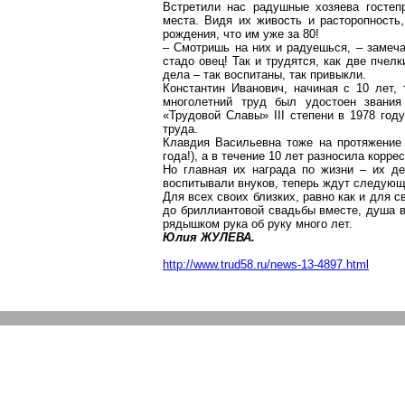
Встретили нас радушные хозяева гостеп
места. Видя их живость и расторопность
рождения, что им уже за 80!
– Смотришь на них и радуешься, – замеча
стадо овец! Так и трудятся, как две пчелк
дела – так воспитаны, так привыкли.
Константин Иванович, начиная с 10 лет,
многолетний труд был удостоен звани
«Трудовой Славы» III степени в 1978 год
труда.
Клавдия Васильевна тоже на протяжение 
года!), а в течение 10 лет разносила корр
Но главная их награда по жизни – их де
воспитывали внуков, теперь ждут следующ
Для всех своих близких, равно как и для 
до бриллиантовой свадьбы вместе, душа в
рядышком рука об руку много лет.
Юлия ЖУЛЕВА.
http://www.trud58.ru/news-13-4897.html