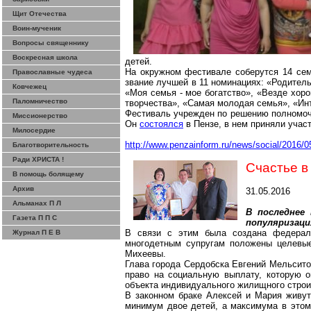
Щит Отечества
Воин-мученик
Вопросы священнику
Воскресная школа
детей.
На окружном фестивале соберутся 14 сем
Православные чудеса
звание
лучшей
в 11 номинациях:
«Родитель
Ковчежец
«Моя семья - мое богатство», «Везде хор
Паломничество
творчества», «Самая молодая семья», «Ин
Фестиваль учрежден по решению полномоч
Миссионерство
Он
состоялся
в Пензе, в нем приняли учас
Милосердие
http://www.penzainform.ru/news/social/2016
Благотворительность
Ради ХРИСТА !
Счастье в
В помощь болящему
Архив
31.05.2016
Альманах П Л
В последнее
Газета П П С
популяризаци
В связи с этим была создана федерал
Журнал П Е В
многодетным супругам положены целевые
Михеевы.
Глава города Сердобска Евгений
Мельсито
право на социальную выплату, которую о
объекта индивидуального жилищного строи
В законном браке Алексей и Мария живут
минимум двое детей, а максимума в этом 