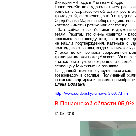
Виктория – 4 года и Матвей – 2 года.
Глава семейства с удовольствием рассказы
родился в Саратовской области и рос в о
троих детей, он отвечает, что "не труднее,
Сердобчанка
Мария, наоборот, единственная
хотелось иметь братика или сестренку.
- Зато сейчас у нас большая и дружная 
тетям. Ребятам это очень нравится, - ра
переживала по поводу того, как старшие д
не нашли подтверждения. Катенька с уд
приглядывает
за ним, когда я занимаюсь 
У всех детей, вопреки современной мод
традиции положил отец Алексея. Узнав о то
к сожалению, умер вскоре после свадьбы,
первенца у Михеевых не возникло.
На данный момент супруги проживают в
товароведом в столице. Полученный жи
съемным квартирам и позволит приобрести
Елена Вдовина
http://www.serdobsky.ru/news-3-6077.html
В Пензенской области 95,9%
31.05.2016