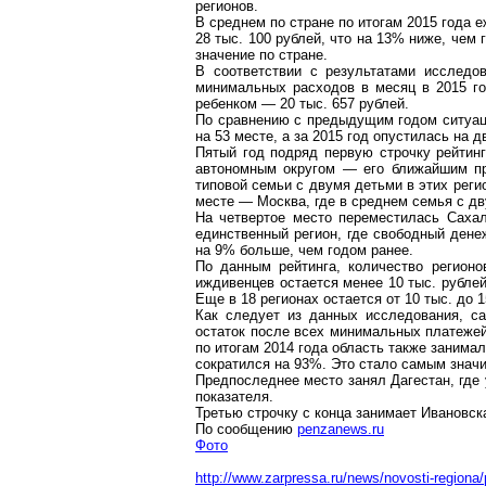
регионов.
В среднем по стране по итогам 2015 года
28 тыс. 100 рублей, что на 13% ниже, чем
значение по стране.
В соответствии с результатами исследо
минимальных расходов в месяц в 2015 го
ребенком — 20 тыс. 657 рублей.
По сравнению с предыдущим годом ситуаци
на 53
месте
, а за 2015 год опустилась на д
Пятый год подряд первую строчку рейтинг
автономным округом — его ближайшим п
типовой семьи с двумя детьми в этих регио
месте — Москва, где в среднем семья с дв
На четвертое место переместилась Сахал
единственный регион, где свободный денеж
на 9% больше, чем годом ранее.
По данным рейтинга, количество регионо
иждивенцев остается менее 10 тыс. рублей
Еще в 18 регионах остается от 10 тыс. до 1
Как следует из данных исследования, с
остаток после всех минимальных платежей
по итогам 2014 года область также заним
сократился на 93%. Это стало самым знач
Предпоследнее место занял Дагестан, где 
показателя.
Третью строчку с конца занимает Ивановск
По сообщению
penzanews.ru
Фото
http://www.zarpressa.ru/news/novosti-regiona