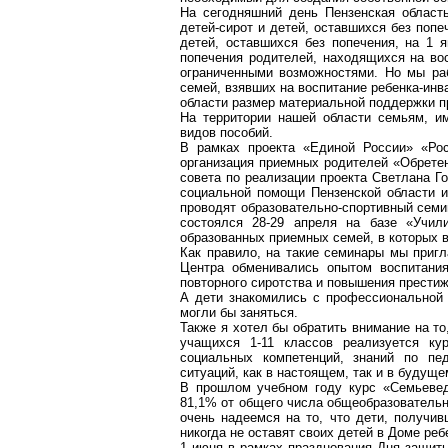
На сегодняшний день Пензенская област
детей-сирот и детей, оставшихся без поп
детей, оставшихся без попечения, на 1 
попечения родителей, находящихся на во
ограниченными возможностями.
Но мы раб
семей, взявших на воспитание ребенка-инв
области размер материальной поддержки пр
На территории нашей области семьям, и
видов пособий.
В рамках проекта «Единой России» «Ро
организация приемных родителей «Обретен
совета по реализации проекта Светлана Г
социальной помощи Пензенской области и
проводят образовательно-спортивный семи
состоялся 28-29 апреля на базе «Учил
образованных приемных семей, в которых в
Как правило, на такие семинары мы приг
Центра обменивались опытом воспитани
повторного сиротства и повышения прести
А дети знакомились с профессиональной 
могли бы заняться.
Также я хотел бы обратить внимание на т
учащихся 1-11 классов реализуется ку
социальных компетенций, знаний по пе
ситуаций, как в настоящем, так и в будуще
В прошлом учебном году курс «
Семьеве
81,1% от общего числа общеобразовательн
очень надеемся на то, что дети, получи
никогда не оставят своих детей в Доме реб
1 июня в рамках празднования Дня защиты