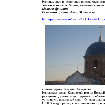
Непонимание и нежелание понять
ближнего
это как в зеркале. Может, заглянем в него?
Максим Денисов
Источник фото: drugg58.narod.ru
http://penza-online.ru/novost/politika/ob-ukr
совета церкви Татьяна
Жирадкова
.
Напомним: храм Казанской иконы Божие
разрушен. Долгие годы церковь пребыва
установить покаянный крест. Он был воздв
В 2009 году приходской совет принял реш