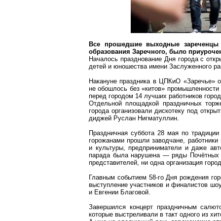
Все прошедшие выходные зареченцы 
образования Заречного, было приуроче
Началось празднование Дня города с откр
детей и юношества имени Заслуженного ра
Накануне праздника в ЦПКиО «Заречье» о
не обошлось без «китов» промышленности
перед городом 14 лучших работников город
Отдельной площадкой праздничных торж
города организовали дискотеку под откры
диджей
Руслан
Нигматуллин
.
Праздничная суббота 28 мая по традиции
горожанами прошли заводчане, работники 
и культуры, предприниматели и даже авт
парада была нарушена — ряды Почётных г
представителей, ни одна организация горо
Главным событием 58-го Дня рождения гор
выступление участников и финалистов шоу
и Евгении
Благовой
.
Завершился концерт праздничным салют
которые выстреливали в такт одного из хи