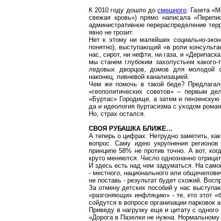
К 2010 году дошло до
смешного
. Газета «
свежая кровь») прямо написала «Перепис
административное перераспределение терри
явно не грозит.
Нет к этому ни малейших социально-экон
понятно), выступающий «в роли консультан
нас, сирот, ни нефти, ни газа, и «Дерипас
мы станем глубоким захолустьем какого-
ледовых дворцов, домов для молодой 
наконец, ливневой канализацией.
Чем же помочь в такой беде? Предлага
«геополитических советов» – первым дел
«
Буртас
» Городище, а затем и пензенскую
да и идеология
буртасизма
с уходом роман
Но, страх остался.
СВОЯ РУБАШКА БЛИЖЕ…
А теперь о цифрах. Нетрудно заметить, как
вопрос. Саму идею укрупнения регионов 
принципе 58% не
против
точно. А вот, ко
круто меняются. Число однозначно отрица
И здесь есть
над
чем задуматься. На самом
- местного, национального или общечелове
не поставь - результат будет схожий. Вос
За отмену детских пособий у нас выступаю
«разгоняющих инфляцию» - те, кто этот «б
сойдутся в вопросе организации парковок
а
Приведу в нагрузку еще и цитату с одного
«Дорога в
Пазелки
не нужна. Нормальному 