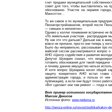
счет продажи муниципальной собственност
совет для того, чтобы выставлялись на 
обоснованно. Участок на окраине город
Манхэттэн
…
То же самое и по муниципальным предприя
Пензагорстройзаказчик
, второй после
Пенз
— смешно и непонятно».
Однако у коллег понимания встречено не 
«По земельным участкам - распродадим мы 
Ну как это что дальше? Дальше как в анек
вовсе не пропали, просто они теперь у кого-
Было бы неправильно, рассказывая про ло
майской сессии рассматривался вопрос о
АНО «Центр содействия и развития молод
Депутат
Шуварин
сказал, что неоднокра
готовить обоснования для такой передачи -
и почему данное имущество нельзя исполь
И хотя вопрос
Шуварина
носил общий хар
защиту конкретного АНО
встал
глава г
администрации города, и польза от нее
публикации), а если они будут плохо работ
«Вот сделают они там ремонт — тогда и з
Вот пример истинного государственно
Максим Денисов
Источник фото:
www.pgduma.ru
http://penza-online.ru/novost/politika/kako