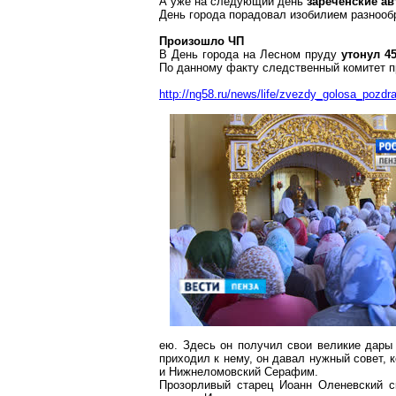
А уже на следующий день
зареченские а
День города порадовал изобилием разнооб
Произошло ЧП
В День города на Лесном пруду
утонул 4
По данному факту следственный комитет п
http://ng58.ru/news/life/zvezdy_golosa_pozdra
ею. Здесь он получил свои великие дары
приходил к нему, он давал нужный совет, 
и
Нижнеломовский
Серафим.
Прозорливый старец Иоанн
Оленевский
ск