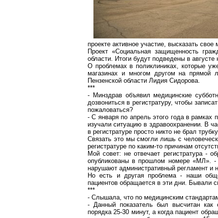
проекте активное участие, высказать свое
Проект «Социальная защищенность гражд
области. Итоги будут подведены в августе
О проблемах в поликлиниках, которые уж
магазинах и многом другом на прямой л
Пензенской области Лидия Сидорова.
***
- Минздрав объявил медицинские субботн
дозвониться в регистратуру, чтобы записат
пожаловаться?
- С января по апрель этого года в рамках
изучали ситуацию в здравоохранении. В час
в регистратуре просто никто не брал трубк
Связать это мы смогли лишь с человечески
регистратуре по каким-то причинам отсутс
Мой совет: не отвечает регистратура - 
опубликованы в прошлом номере «МЛ».
нарушают административный регламент и н
Но есть и другая проблема - наши обще
пациентов обращается в эти дни. Бывали с
***
- Слышала, что по медицинским стандартам
- Данный показатель был высчитан как 
порядка 25-30 минут, а когда пациент обра