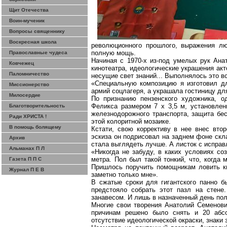
Щит Отечества
Воин-мученик
Вопросы священнику
Воскресная школа
революционного прошлого, выражения лю
полную мощь.
Православные чудеса
Начиная с 1970-х из-под умелых рук Ан
Ковчежец
кинотеатра, идеологические украшения акт
Паломничество
несущие свет знаний... Выполнялось это в
«Специальную композицию я изготовил дл
Миссионерство
армий
соцлагеря
, а украшала гостиницу дл
Милосердие
По признанию пензенского художника, 
Феликса размером 7
х
3,5 м
, установлен
Благотворительность
железнодорожного транспорта, защита бе
Ради ХРИСТА !
этой колоритной мозаике.
В помощь болящему
Кстати, свою коррективу в нее внес вто
эскиза он подрисовал на заднем фоне скл
Архив
стала выглядеть лучше. А листок с испра
Альманах П Л
«Никогда не забуду, в каких условиях с
метра
. Пол был такой тонкий, что, когда
Газета П П С
Пришлось
поручить помощникам ловить
кв
Журнал П Е В
заметно только
мне».
В сжатые сроки для гигантского панно б
предстояло собрать этот
пазл
на стене.
занавесом. И лишь в назначенный день пол
Многие свои творения Анатолий Семенови
причинам решено было снять и 20 абсо
отсутствие идеологической окраски, знаки 