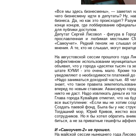
«Все мы здесь бизнесмены», — заметил н
чего бизнесмену идти в депутаты? Ну, на
бизнеса. Да, но как это происходит? Разу
конце концов, где лоббирование официаль
для публики доступом.
Депутат Сергей
Лисовол
- фигура в Город
прославленная и любимая местными СМИ
«
Самоучет
».
Редкий
пензяк
не слышал об 
мнения. А те, кто не слышал, могут вкратц
На августовской сессии прошлого года
Ли
эффективном использовании муниципальн
объявил, что у города «десятки тысяч га з
штате КУМИ - это очень мало. Кроме тог
уведомляют о необходимости платежей до т
«Надо заниматься доходной частью. 48 че
знает, что такое правила землепользова
вперед по новым ставкам. Авансирую город
никто не даст. Надо извлекать деньги из тог
Глава города Кувайцев отметил, что на бу
все выступление: «Если мы не хотим соз
Создать паевой фонд. Была бы у нас структ
Тогдашний мэр, Юрий Кривов, жестко воз
сотрудников. Но я бы хотел обратить вним
биться, а не за приватные гешефты
аффил
И «Самоучет-2» не прошел.
На майской сессии нынешнего года
Лисово