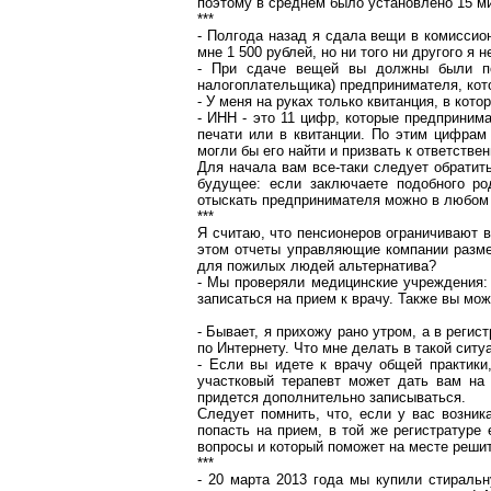
поэтому в среднем было установлено 15 ми
***
- Полгода назад я сдала вещи в комиссио
мне 1 500 рублей, но ни того ни другого я 
- При сдаче вещей вы должны были п
налогоплательщика) предпринимателя, кот
- У меня на
руках
только квитанция, в кото
- ИНН - это 11 цифр, которые предприним
печати или в квитанции. По этим цифрам
могли бы его найти и призвать к ответстве
Для начала вам все-таки следует обратит
будущее: если заключаете подобного ро
отыскать предпринимателя можно в любом 
***
Я считаю, что пенсионеров ограничивают в
этом
отчеты
управляющие компании размещ
для пожилых людей альтернатива?
- Мы проверяли медицинские учреждения: 
записаться на прием к врачу. Также вы мож
- Бывает, я прихожу рано утром, а в регис
по Интернету. Что мне делать в такой ситу
- Если вы идете к врачу общей практики
участковый терапевт может дать вам на 
придется дополнительно записываться.
Следует помнить, что, если у вас возник
попасть на прием, в той же регистратуре
вопросы и который поможет на месте реши
***
- 20 марта 2013 года мы купили стиральн