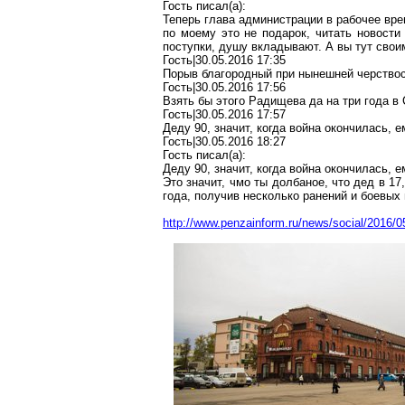
Гость писал(
a
):
Теперь глава администрации в рабочее вре
по моему
это не подарок, читать новости
поступки, душу вкладывают. А вы тут свои
Гость|30.05.2016 17:35
Порыв благородный при нынешней черство
Гость|30.05.2016 17:56
Взять бы этого Радищева да на три года в 
Гость|30.05.2016 17:57
Деду 90, значит, когда война окончилась, 
Гость|30.05.2016 18:27
Гость писал(
a
):
Деду 90, значит, когда война окончилась, 
Это значит,
чмо
ты
долбаное
, что дед в 1
года, получив несколько ранений и боевых
http://www.penzainform.ru/news/social/2016