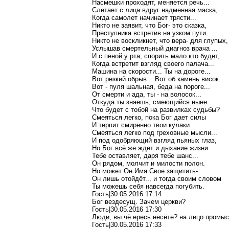
Насмешки проходят, меняется речь...
Слетает с лица вдруг надменная маска,
Когда самолет начинает трясти...
Никто не заявит, что Бог- это сказка,
Преступника встретив на узком пути...
Никто не воскликнет, что вер
а-
для глупых,
Услышав смертельный диагноз врача ...
И с пеной у рта, спорить
мало
кто будет,
Когда встретит взгляд своего палача...
Машина на скорости... Ты на дороге...
Вот резкий обрыв... Вот об камень висок...
Вот - пуля шальная, беда на
пороге
...
От смерти и ада, ты - на волосок...
Откуда ты знаешь, смеющийся ныне...
Что будет с тобой на
развилках
судьбы?
Смеяться легко, пока Бог дает силы
И терпит смиренно твои кулаки.
Смеяться легко под греховные мысли...
И под одобряющий взгляд пьяных глаз,
Но Бог
всё
же ждет и дыхание жизни
Тебе оставляет, даря тебе шанс...
Он рядом, молчит и милости полон.
Но может Он Имя Свое защитить-
Он лишь отойдёт... и тогда своим словом
Ты можешь себя навсегда погубить.
Гость|30.05.2016 17:14
Бог вездесущ. Зачем церкви?
Гость|30.05.2016 17:30
Люди, вы
чё
ересь несёте? на лицо промы
Гость|30.05.2016 17:33