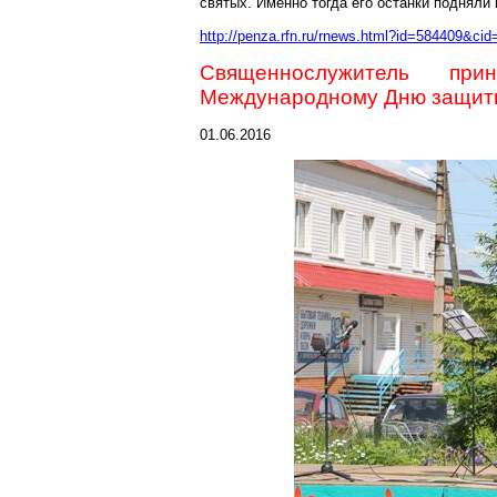
святых. Именно тогда его останки подняли
http://penza.rfn.ru/rnews.html?id=584409&cid
Священнослужитель пр
Международному Дню защит
01.06.2016