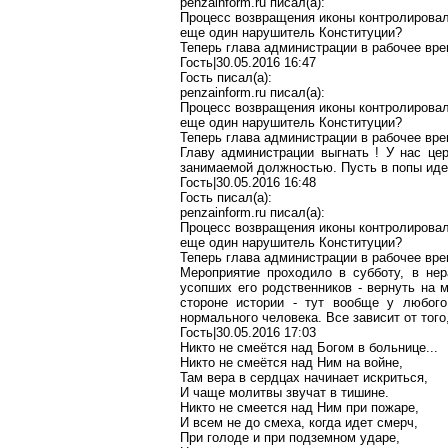
penzainform.ru
писал(
a
):
Процесс возвращения иконы контролировал
еще один нарушитель Конституции?
Теперь глава администрации в рабочее вре
Гость|30.05.2016 16:47
Гость писал(
a
):
penzainform.ru
писал(
a
):
Процесс возвращения иконы контролировал
еще один нарушитель Конституции?
Теперь глава администрации в рабочее вре
Главу администрации выгнать
!
У нас цер
занимаемой должностью. Пусть в попы иде
Гость|30.05.2016 16:48
Гость писал(
a
):
penzainform.ru
писал(
a
):
Процесс возвращения иконы контролировал
еще один нарушитель Конституции?
Теперь глава администрации в рабочее вре
Мероприятие проходило в субботу, в не
усопших его родственников - вернуть на 
стороне истории - тут вообще у любого
нормального человека. Все зависит от того
Гость|30.05.2016 17:03
Никто не смеётся над Богом в больнице...
Никто не смеётся над Ним на войне,
Там вера в сердцах начинает искриться,
И чаще молитвы звучат в тишине.
Никто не смеется над Ним при пожаре,
И всем не до смеха, когда идет смерч,
При голоде и при подземном ударе,