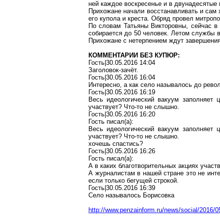
ней каждое воскресенье и в двунадесятые
Прихожане начали восстанавливать и сам 
его купола и креста. Обряд провел митроп
По словам Татьяны Викторовны, сейчас в 
собирается до 50 человек. Летом службы 
Прихожане с нетерпением ждут завершения
КОММЕНТАРИИ БЕЗ КУПЮР:
Гость|30.05.2016 14:04
Заголовок-зачёт.
Гость|30.05.2016 16:04
Интересно, а как село называлось до рево
Гость|30.05.2016 16:19
Весь идеологический вакуум заполняет це
участвует? Что-то не слышно.
Гость|30.05.2016 16:20
Гость писал(
a
):
Весь идеологический вакуум заполняет це
участвует? Что-то не слышно.
х
очешь спастись?
Гость|30.05.2016 16:26
Гость писал(
a
):
А в каких благотворительных акциях участ
А журналистам в нашей стране это не инте
если только бегущей строкой.
Гость|30.05.2016 16:39
Село называлось Борисовка
http://www.penzainform.ru/news/social/2016/