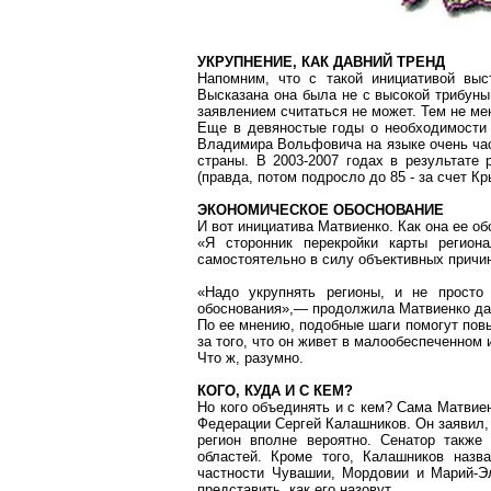
УКРУПНЕНИЕ, КАК ДАВНИЙ ТРЕНД
Напомним, что с такой инициативой вы
Высказана она была не с высокой трибуны
заявлением считаться не может. Тем не мен
Еще в девяностые годы о необходимости т
Владимира Вольфовича на
языке
очень час
страны. В 2003-2007 годах в результате
(правда, потом подросло до 85 - за счет К
ЭКОНОМИЧЕСКОЕ ОБОСНОВАНИЕ
И вот инициатива Матвиенко. Как она ее о
«Я сторонник перекройки карты регион
самостоятельно в силу объективных причин,
«Надо укрупнять регионы, и не просто
обоснования»,— продолжила Матвиенко да
По ее мнению, подобные шаги помогут повы
за того, что он живет в малообеспеченном 
Что ж, разумно.
КОГО, КУДА И С КЕМ?
Но кого объединять и с кем? Сама Матвиен
Федерации Сергей Калашников. Он заявил,
регион вполне вероятно. Сенатор также
областей. Кроме того, Калашников назв
частности Чувашии, Мордовии и Марий-Э
представить, как его назовут.