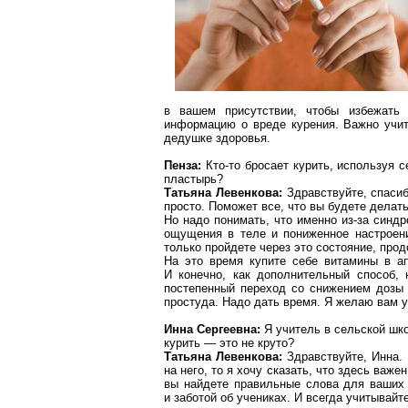
в вашем присутствии,
чтобы избежать 
информацию о вреде курения. Важно учи
дедушке здоровья.
Пенза:
Кто-то бросает курить,
используя с
пластырь?
Татьяна
Левенкова
:
Здравствуйте,
спасиб
просто. Поможет все,
что вы будете делат
Но надо понимать,
что именно из-за синд
ощущения в теле и пониженное настроени
только пройдете через это состояние,
прод
На это время купите себе витамины в ап
И конечно,
как дополнительный способ,
постепенный переход со снижением дозы 
простуда. Надо дать время. Я желаю вам у
Инна Сергеевна:
Я учитель в сельской шк
курить — это не круто?
Татьяна
Левенкова
:
Здравствуйте,
Инна.
на него,
то я хочу сказать,
что здесь важен
вы найдете правильные слова для ваших 
и заботой об учениках. И всегда учитывай