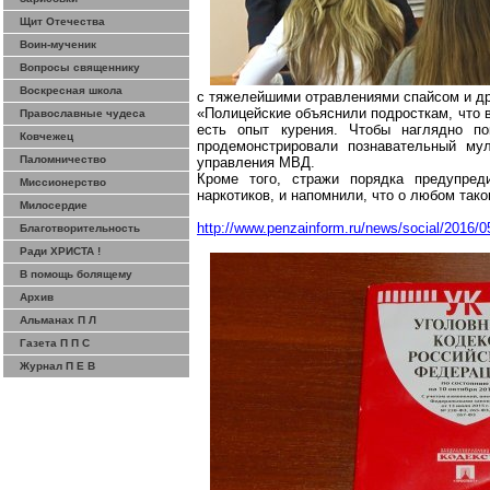
Щит Отечества
Воин-мученик
Вопросы священнику
Воскресная школа
с тяжелейшими отравлениями
спайсом
и др
«Полицейские объяснили подросткам, что в
Православные чудеса
есть опыт курения. Чтобы наглядно по
Ковчежец
продемонстрировали познавательный му
Паломничество
управления МВД.
Кроме того, стражи порядка предупреди
Миссионерство
наркотиков, и напомнили, что о любом так
Милосердие
http://www.penzainform.ru/news/social/2016/0
Благотворительность
Ради ХРИСТА !
В помощь болящему
Архив
Альманах П Л
Газета П П С
Журнал П Е В