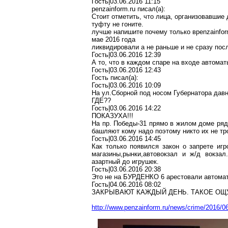
Гость
|03.06.2016 11:15
penzainform.ru
писал
(a):
Стоит отметить, что лица, организовавшие
туфту
не гоните.
лучше напишите почему только
в
penzainfor
мае
2016 года
ликвидировали
а не раньше и не сразу пос
Гость|03.06.2016 12:39
А то, что в каждом
спаре
на входе автоматы
Гость|03.06.2016 12:43
Гость писал(
a
):
Гость|03.06.2016 10:09
На ул
.С
борной под носом Губернатора давн
ГДЕ??
Гость|03.06.2016 14:22
ПОКАЗУХА
!!!
На пр. Победы-31 прямо в жилом доме ряд
башляют
кому надо поэтому никто их не тр
Гость|03.06.2016 14:45
Как только появился закон о запрете иг
магазины,рынки,автовокзал
и ж/
д
вокзал
азартный до игрушек.
Гость|03.06.2016 20:38
Это не на БУРДЕНКО 6 арестовали автома
Гость|04.06.2016 08:02
ЗАКРЫВАЮТ КАЖДЫЙ ДЕНЬ. ТАКОЕ О
http://www.penzainform.ru/news/crime/2016/0