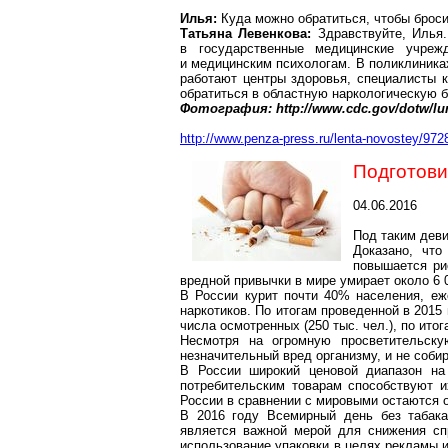
Илья:
Куда можно обратиться,
чтобы броси
Татьяна
Левенкова
:
Здравствуйте,
Илья.
в государственные медицинские учрежд
и медицинским психологам. В поликлиниках
работают центры здоровья,
специалисты к
обратиться в областную наркологическую б
Фотография: http://www.cdc.gov/dotw/lu
http://www.penza-press.ru/lenta-novostey/972
Подготови
04.06.2016
Под таким деви
Доказано, что
повышается ри
вредной привычки в мире умирает около 6
В России курит почти 40% населения, еж
наркотиков. По итогам проведенной в 2015
числа осмотренных (250 тыс. чел.), по ито
Несмотря на огромную просветительску
незначительный вред организму, и не собир
В России широкий ценовой диапазон на
потребительским товарам способствуют и
России в сравнении с мировыми остаются 
В 2016 году Всемирный день без табака
является важной мерой для снижения спр
использование упаковки в целях рекламы 