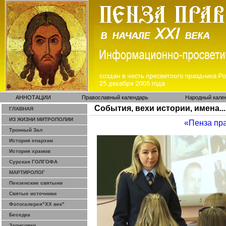
АННОТАЦИИ
Православный календарь
Народный кале
События, вехи истории, имена...
ГЛАВНАЯ
ИЗ ЖИЗНИ МИТРОПОЛИИ
«Пенза пр
Тронный Зал
История епархии
История храмов
Сурская ГОЛГОФА
МАРТИРОЛОГ
Пензенские святыни
Святые источники
Фотогалерея"ХХ век"
Беседка
Зарисовки