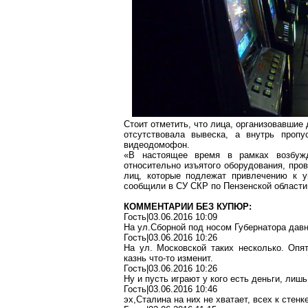
Стоит отметить, что лица, организовавшие
отсутствовала вывеска, а внутрь проп
видеодомофон
.
«В настоящее время в рамках возбужд
относительно изъятого оборудования, про
лиц, которые подлежат привлечению к уг
сообщили в СУ СКР по Пензенской области
КОММЕНТАРИИ БЕЗ КУПЮР:
Гость|03.06.2016 10:09
На ул
.С
борной под носом Губернатора давн
Гость|03.06.2016 10:26
На ул.
Московской
таких несколько. Опят
казнь что-то изменит.
Гость|03.06.2016 10:26
Ну и пусть
играют
у кого есть деньги, лиш
Гость|03.06.2016 10:46
эх
,С
талина
на них не хватает, всех к стенке