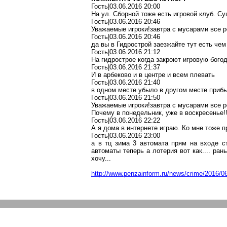
Гость|03.06.2016 20:00
На ул. Сборной тоже есть игровой клуб. С
Гость|03.06.2016 20:46
Уважаемые
игроки
!з
автра
с
мусарами
все 
Гость|03.06.2016 20:46
да вы в
Гидрострой
заезжайте тут есть че
Гость|03.06.2016 21:12
На
гидрострое
когда закроют игровую
бого
Гость|03.06.2016 21:37
И в
арбеково
и в центре и всем плевать
Гость|03.06.2016 21:40
в одном месте
убыло в другом месте приб
Гость|03.06.2016 21:50
Уважаемые
игроки
!з
автра
с
мусарами
все 
Почему в понедельник, уже в воскресенье!!
Гость|03.06.2016 22:22
А я дома в интернете играю. Ко мне тоже 
Гость|03.06.2016 23:00
а в
тц
зима 3 автомата прям на входе с
автоматы теперь а
лотерия
вот как.... ран
хочу...
http://www.penzainform.ru/news/crime/2016/0