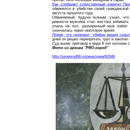
Как сообщает следственный комитет Пен
обвинялся в убийстве своей гражданской
августа прошлого года.
Обвиняемый, будучи пьяным, узнал, что
ревности мужчина стал жестоко избивать
упала на пол, разъяренный муж избил 
скончалась через некоторое время.
Поняв, что натворил, убийца решил скры
дней он решил перепрятать труп и закопал
Суд вынес приговор в виде 8 лет колонии с
Фото из архива "PRO город"
http://progorod58.ru/news/view/82046