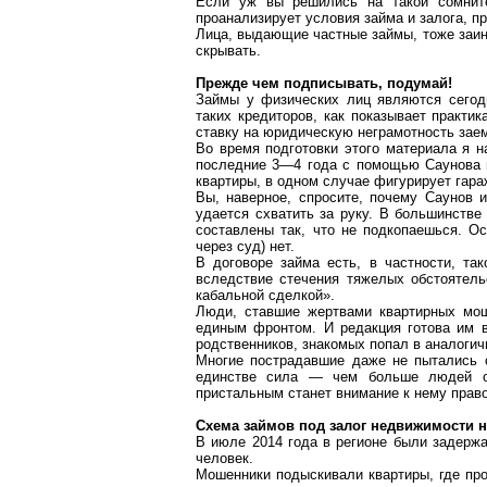
Если уж вы решились на такой сомните
проанализирует условия займа и залога, п
Лица, выдающие частные займы, тоже заин
скрывать.
Прежде чем подписывать, подумай!
Займы у физических лиц являются сегод
таких кредиторов, как показывает практ
ставку на юридическую неграмотность зае
Во время подготовки этого материала я 
последние 3—4 года с помощью
Саунова
квартиры, в одном случае фигурирует гара
Вы, наверное, спросите, почему
Саунов
и
удается схватить за руку. В большинств
составлены так, что не подкопаешься. О
через суд) нет.
В договоре займа есть, в частности, та
вследствие стечения тяжелых обстоятель
кабальной сделкой».
Люди, ставшие жертвами квартирных моше
единым фронтом. И редакция готова им в
родственников, знакомых попал в аналоги
Многие пострадавшие даже не пытались от
единстве сила — чем больше людей о
пристальным станет внимание к нему прав
Схема займов под залог недвижимости н
В июле 2014 года в регионе были задержа
человек.
Мошенники подыскивали квартиры, где пр