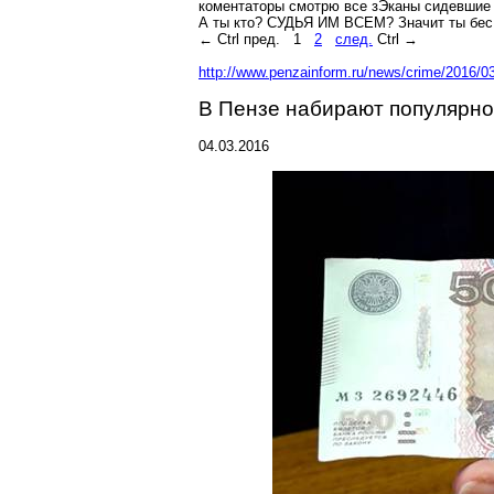
коментаторы
смотрю все
зЭканы
сидевшие 
А ты кто? СУДЬЯ ИМ ВСЕМ? Значит ты бес
←
Ctrl
пред.
1
2
след.
Ctrl
→
http://www.penzainform.ru/news/crime/2016/03
В Пензе набирают популярно
04.03.2016