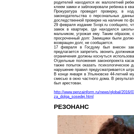
родителей находился их малолетний ребе
клеем замки и заблокировали ребенка в кв
Прокуратура проведет проверку, в хо
законодательства о персональных данны
доследственной
проверке на наличие по ф
29 февраля издание
Svopi.ru
сообщило, чт
замок в квартире, где находился школь
мальчиком, угрожая ему. Таким образом, 
просроченный долг. Заемщики были должн
возвращен долг, не сообщается.
17 февраля в Госдуму был внесен зако
предлагается запретить звонить должника
ограничения должны коснуться использова
Отдельные положения законопроекта каса
также попыток оказать психологическое 
нарушение правил предусматривается штр
В конце января в Ульяновске 44-летний м
смесью в окно частного дома. В результа
был арестован.
http://www.penzainform.ru/news/global/2016/03
za_dolga_sosedej.html
РЕЗОНАНС