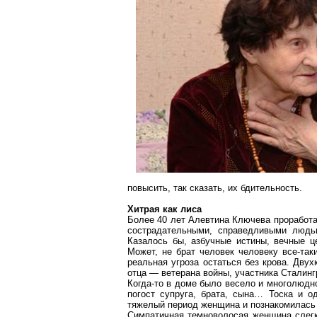
повысить, так сказать, их бдительность.
Хитрая как лиса
Более 40 лет Алевтина
Ключева
проработа
сострадательными, справедливыми людьм
Казалось бы, азбучные истины, вечные ц
Может, не брат человек человеку все-та
реальная угроза остаться без крова. Дву
отца — ветерана войны, участника Сталинг
Когда-то в доме было весело и многолюдно
погост супруга, брата, сына… Тоска и 
тяжелый период женщина и познакомилась
Симпатичная темноволосая женщина слегка