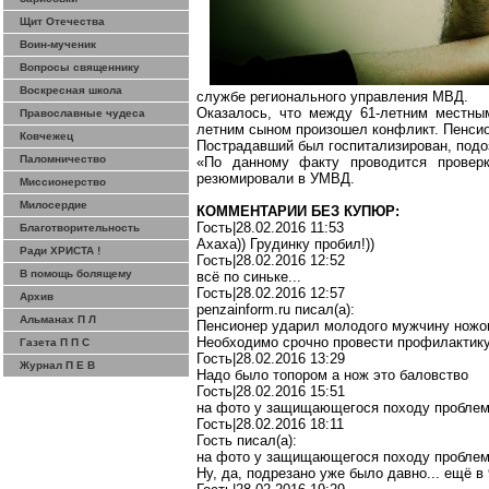
Щит Отечества
Воин-мученик
Вопросы священнику
Воскресная школа
службе регионального управления МВД.
Оказалось, что между 61-летним местным
Православные чудеса
летним сыном произошел конфликт. Пенсио
Ковчежец
Пострадавший был госпитализирован, подо
Паломничество
«По данному факту проводится проверк
резюмировали в УМВД.
Миссионерство
Милосердие
КОММЕНТАРИИ БЕЗ КУПЮР:
Гость|28.02.2016 11:53
Благотворительность
Ахаха
)) Грудинку пробил!))
Ради ХРИСТА !
Гость|28.02.2016 12:52
В помощь болящему
всё по синьке...
Гость|28.02.2016 12:57
Архив
penzainform.ru
писал(
a
):
Альманах П Л
Пенсионер ударил молодого мужчину ножом
Необходимо срочно провести профилактику
Газета П П С
Гость|28.02.2016 13:29
Журнал П Е В
Надо было
топором
а нож это баловство
Гость|28.02.2016 15:51
на фото у защищающегося походу проблем
Гость|28.02.2016 18:11
Гость писал(
a
):
на фото у защищающегося походу проблем
Ну, да, подрезано уже было давно... ещё в 