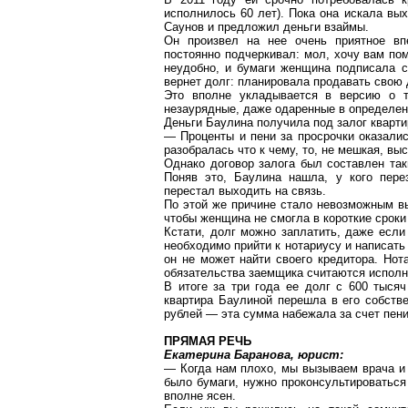
исполнилось 60 лет). Пока она искала вы
Саунов
и предложил деньги взаймы.
Он произвел на нее очень приятное вп
постоянно подчеркивал: мол, хочу вам пом
неудобно, и бумаги женщина подписала с
вернет долг: планировала продавать свою 
Это вполне укладывается в версию о т
незаурядные, даже одаренные в определенн
Деньги Баулина получила под залог кварти
— Проценты и пени за просрочки оказали
разобралась что к чему, то, не мешкая, вы
Однако договор залога был составлен так
Поняв это, Баулина нашла, у кого пер
перестал выходить на связь.
По этой же причине стало невозможным в
чтобы женщина не смогла в короткие сроки
Кстати, долг можно заплатить, даже если
необходимо прийти к нотариусу и написать 
он не может найти своего кредитора. Но
обязательства заемщика считаются исполн
В итоге за три года ее долг с 600 тыся
квартира Баулиной перешла в его собств
рублей — эта сумма набежала за счет пени
ПРЯМАЯ РЕЧЬ
Екатерина Баранова, юрист:
— Когда нам плохо, мы вызываем врача и 
было бумаги, нужно проконсультироватьс
вполне ясен.