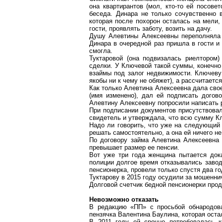
она квартирантов (мол, кто-то ей посов
беседа. Динара не только сочувственно 
которая после похорон осталась на мели,
гости, проявлять заботу, возить на дачу.
Душу
Алевтины Алексеевны переполняла о
Динара в очередной раз пришла в гости и
смогла.
Туктаровой
(она подвизалась риелтором)
сделки. У Ключевой такой суммы, конечно
взаймы под залог недвижимости.
Ключеву
якобы ни к чему не обяжет), а рассчитаетс
Как только Алевтина Алексеевна дала сво
(имя изменено), дал ей подписать догов
Алевтину Алексеевну попросили написать 
При подписании документов присутствова
свидетель и утверждала, что всю сумму
К
Надо ли говорить, что уже на следующий
решать самостоятельно, а она ей ничего не
По договору займа Алевтина Алексеевна 
превышает размер ее пенсии.
Вот уже три года женщина пытается дока
полиции долгое время отказывались завод
пенсионерка, провели только спустя два го
Туктарову
в 2015 году осудили за мошенни
Долговой счетчик бедной пенсионерки прод
Невозможно отказать
В редакцию «ПП» с просьбой обнародова
пензячка
Валентина Баулина, которая оста
В 2011 году ей срочно потребовалась 