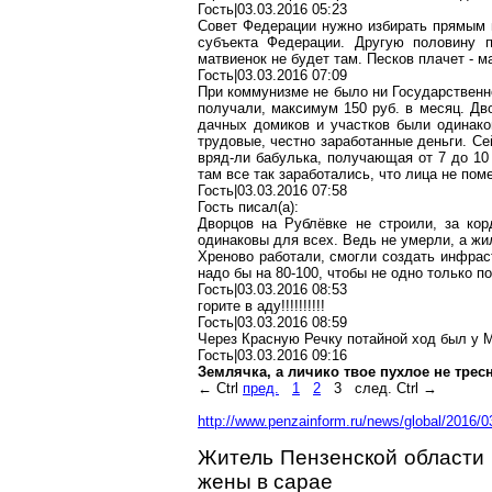
Гость|03.03.2016 05:23
Совет Федерации нужно избирать прямым 
субъекта Федерации. Другую половину 
матвиенок
не будет там. Песков плачет - м
Гость|03.03.2016 07:09
При коммунизме не было ни Государственн
получали, максимум 150 руб. в месяц. Дв
дачных домиков и участков были одинако
трудовые, честно заработанные деньги. С
вряд-ли
бабулька
,
получающая
от 7 до 10
там все так заработались, что лица не по
Гость|03.03.2016 07:58
Гость писал(
a
):
Дворцов на
Рублёвке
не строили, за кор
одинаковы для всех. Ведь не умерли, а жи
Хреново
работали, смогли создать инфраст
надо бы на 80-100, чтобы не одно только п
Гость|03.03.2016 08:53
горите в аду!!!!!!!!!!
Гость|03.03.2016 08:59
Через Красную Речку потайной ход был у
М
Гость|03.03.2016 09:16
Землячка, а личико твое пухлое не трес
←
Ctrl
пред.
1
2
3
след.
Ctrl
→
http://www.penzainform.ru/news/global/2016/
Житель Пензенской области 
жены в сарае