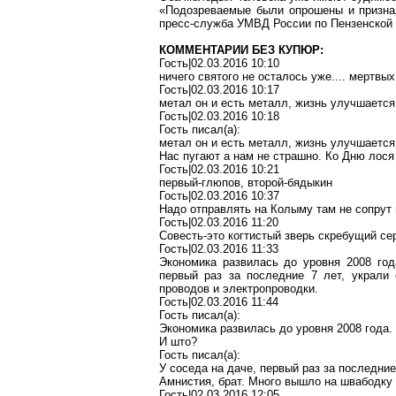
«Подозреваемые были опрошены и признал
пресс-служба УМВД России по Пензенской 
КОММЕНТАРИИ БЕЗ КУПЮР:
Гость|02.03.2016 10:10
ничего святого не осталось уже
....
мертвых 
Гость|02.03.2016 10:17
метал он и есть металл, жизнь
улучшается
Гость|02.03.2016 10:18
Гость писал(
a
):
метал он и есть металл, жизнь
улучшается
Нас
пугают
а нам не страшно. Ко Дню лося 
Гость|02.03.2016 10:21
первый-глюпов
,
второй-бядыкин
Гость|02.03.2016 10:37
Надо отправлять на Колыму там не
сопрут
Гость|02.03.2016 11:20
Совесть-это когтистый зверь скребущий сер
Гость|02.03.2016 11:33
Экономика развилась до уровня 2008 го
первый раз за
последние
7 лет, украли
проводов и электропроводки.
Гость|02.03.2016 11:44
Гость писал(
a
):
Экономика развилась до уровня 2008 года
И
што
?
Гость писал(
a
):
У соседа на даче, первый раз за
последние
Амнистия, брат. Много вышло на
швабодку
Гость|02.03.2016 12:05