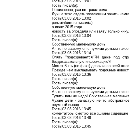
Гость|03.03.2016 13:01
Гость писал(
a
):
Пожизненно, раз нет расстрела.
Лучше тихо
отдать желающим забить
камня
Гость|03.03.2016 13:02
penzainform.ru
писал(
a
):
в июне 2015 года
новость
за
опоздала или
заяву
только кину
Гость|03.03.2016 13:04
Гость писал(
a
):
Собственную маленькую дочь
А что
по вашему
он с чужими детьми такое
Гость|03.03.2016 13:14
Опять "подозревается"
?И
даже под ст
бездоказательную информацию?!
Может быть (не факт) девочка со всей школ
Прежде
,ч
ем
выкладывать подобные
новост
Гость|03.03.2016 13:36
Гость писал(
a
):
Гость писал(
a
):
Собственную маленькую дочь
А что
по вашему
он с чужими детьми такое
Тупить вам не надо! Собственная маленька
Чужие дети - зачастую нечто абстрактно
неумный вывод.
Гость|03.03.2016 13:45
коментаторы
смотрю все
зЭканы
сидевшие 
Гость|03.03.2016 13:48
Гость писал(
a
):
Гость|03.03.2016 13:45