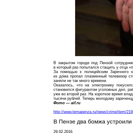
В закрытом городе под Пензой сотрудник
в
который
раз попытался стащить у отца «
За помощью к полицейским
Заречного
об
из дома пропал плазменный телевизор ст
заняли не так много времени.
Оказалось, что на электронику покуси
становился фигурантом уголовных дел, раб
уже во второй раз. На короткое время вла
тысячи рублей. Теперь
молодому
зареченц
Фото —
aif.ru
http://www.temapenza.ru/news/crime/item/219
В Пензе два бомжа устроили
29.02.2016