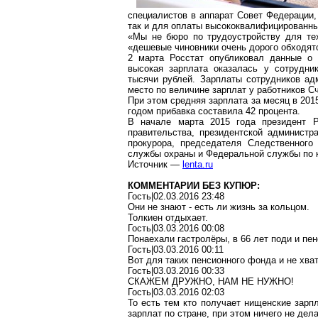
специалистов в аппарат Совет Федерации,
так и для оплаты высококвалифицированны
«Мы не бюро по трудоустройству для тех
«дешевые чиновники очень дорого обходят
2 марта Росстат опубликовал данные о
высокая зарплата оказалась у сотрудни
тысячи рублей. Зарплаты сотрудников ад
место по величине зарплат у работников С
При этом средняя зарплата за месяц в 201
годом прибавка составила 42 процента.
В начале марта 2015 года президент Р
правительства, президентской администр
прокурора, председателя Следственного
службы охраны и Федеральной службы по
Источник —
lenta.ru
КОММЕНТАРИИ БЕЗ КУПЮР:
Гость|02.03.2016 23:48
Они не знают - есть ли жизнь за кольцом.
Толкиен
отдыхает.
Гость|03.03.2016 00:08
Понаехали гастролёры, в 66 лет поди и пе
Гость|03.03.2016 00:11
Вот для
таких
пенсионного фонда и не хва
Гость|03.03.2016 00:33
СКАЖЕМ ДРУЖНО, НАМ НЕ НУЖНО!
Гость|03.03.2016 02:03
То есть
тем
кто получает нищенские зарпл
зарплат по стране, при этом ничего не дел