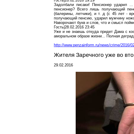
Гость|28.02.2016 19:29
Задолбали
писаки! Пенсионер ударил ...
пенсионер? Всего лишь получающий пенс
(балерины, летчики), и т.
д
(с 45 лет - вр
получающий пенсию, ударил мужчину нож
Наворочают букв и слов, что и смысл пойм
Гость|28.02.2016 23:45
Уже и не
знаешь
откуда придет Дама с кос
аморальном образе жизни... Полная деград
http://www.penzainform.ru/news/crime/2016/0
Жителя Заречного уже во вт
29.02.2016