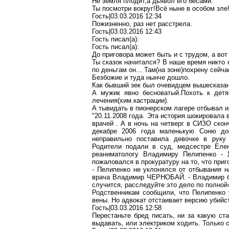
Не земля
плодит
,а
дьявол его бесами.
Ты посмотри
вокруг!Всё
ныне в особом
зле
Гость|03.03.2016 12:34
Пожизненно, раз нет расстрела.
Гость|03.03.2016 12:43
Гость писал(
a
):
Гость писал(
a
):
До приговора может быть и с трудом, а вот
Ты сказок начитался? В наше время никто 
по деньгам он... Та
м(
на зоне)
похрену
сейча
Безбожие и туда нынче дошло.
Как бывший зек был очевидцем вышесказа
А мужик явно
бесноватый
.П
охоть
к
детя
лечения(хим.кастрации).
А
тывидать
в пионерском лагере отбывал и
"20.11.2008 года. Эта история шокировал
врачей
.
А в ночь на четверг в СИЗО сконч
декабре 2006 года маленькую Соню до
неправильно поставила девочке в руку 
Родители подали в суд, медсестре Ел
реаниматологу Владимиру
Пелипенко
- 1
пожаловался в прокуратуру на то, что приг
-
Пелипенко
не уклонялся от отбывания на
врача Владимир ЧЕРНОБАЙ. - Владимир бы
случится, расследуйте это дело
по
полной»
Родственникам сообщили, что
Пелипенко
у
вены. Но адвокат отстаивает версию убийс
Гость|03.03.2016 12:58
Перестаньте бред писать, ни за какую с
выдавать, или электриком ходить. Только с