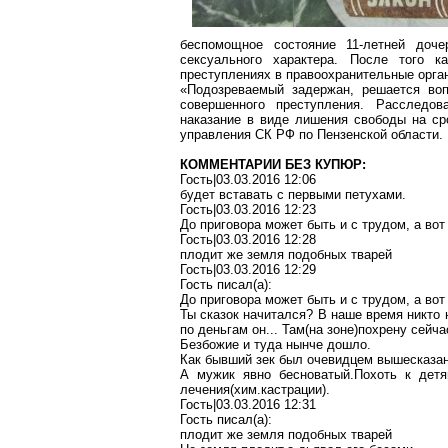
беспомощное состояние 11-летней доче
сексуального характера. После того 
преступлениях в правоохранительные орга
«Подозреваемый задержан, решается воп
совершенного преступления. Расследов
наказание в виде лишения свободы на ср
управления СК РФ по Пензенской области.
КОММЕНТАРИИ БЕЗ КУПЮР:
Гость|03.03.2016 12:06
будет вставать с первыми петухами.
Гость|03.03.2016 12:23
До приговора может быть и с трудом, а вот
Гость|03.03.2016 12:28
плодит же земля подобных тварей
Гость|03.03.2016 12:29
Гость писал(
a
):
До приговора может быть и с трудом, а вот
Ты сказок начитался? В наше время никто 
по деньгам он... Та
м(
на зоне)
похрену
сейча
Безбожие и туда нынче дошло.
Как бывший зек был очевидцем вышесказа
А мужик явно
бесноватый
.П
охоть
к
детя
лечения(хим.кастрации).
Гость|03.03.2016 12:31
Гость писал(
a
):
плодит же земля подобных тварей