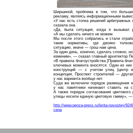
Ширшиной
, проблема в том, что больш
рекламу, являясь информационными вывес
«У нас есть стопка решений арбитражных с
сказала она.
«Да, была ситуация, когда я вызывал 
«А мы сделать ничего не можем.
Мы после этого собрались и стали отраб
такие нормативы, где двояко толко
ситуацию, иначе — грош нам цена.
За один день, конечно, сделать сложно, но
изменим», — сказал главный архитектор П
«В правила благоустройства [Правила благ
ключевых момента вносятся. Один из ни
конструкций — с учетом улиц (центр и
концепция, Проспе
кт стр
оителей — другая
у нас варианта вообще нет.
Суда же включили порядок размещения 
у нас памятники начинают ставить на 
А также порядок согласования цветового
улицы носили единую цветовую гамму», —
http://www.penza-press.ru/lenta-novostey/9249
cena