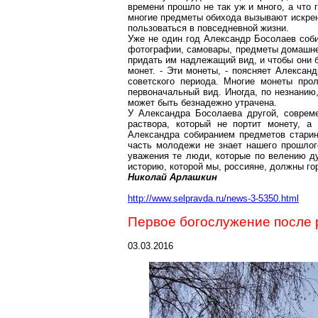
времени прошло не так уж и много, а что 
многие предметы обихода вызывают искренн
пользоваться в повседневной жизни.
Уже не один год Александр
Босолаев
соби
фотографии, самовары, предметы домашнег
придать им надлежащий вид, и чтобы они б
монет. - Эти монеты, - поясняет Александ
советского периода. Многие монеты про
первоначальный вид. Иногда, по незнанию
может быть безнадежно утрачена.
У Александра
Босолаева
другой, соврем
раствора, который не портит монету, а
Александра собиранием предметов старин
часть молодежи не знает нашего прошлог
уважения те люди, которые по велению ду
историю, которой мы, россияне, должны го
Николай
Арлашкин
http://www.selpravda.ru/news-3-5350.html
Первое богослужение после
03.03.2016