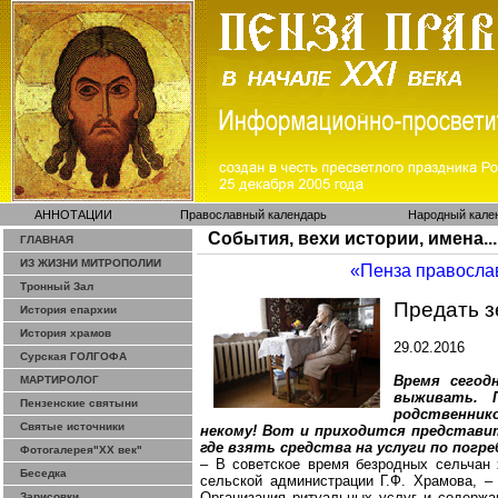
АННОТАЦИИ
Православный календарь
Народный кале
События, вехи истории, имена...
ГЛАВНАЯ
ИЗ ЖИЗНИ МИТРОПОЛИИ
«Пенза правосла
Тронный Зал
Предать з
История епархии
История храмов
29.02.2016
Сурская ГОЛГОФА
Время сегод
МАРТИРОЛОГ
выживать. 
Пензенские святыни
родственник
Святые источники
некому! Вот и приходится представит
где взять средства на услуги по погре
Фотогалерея"ХХ век"
– В советское время безродных сельчан 
Беседка
сельской администрации Г.Ф.
Храмова
, –
Организация ритуальных услуг и содержа
Зарисовки