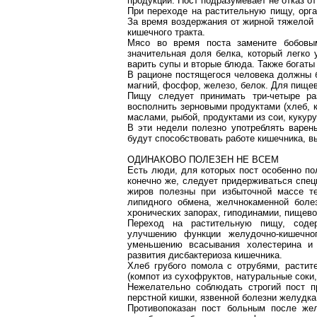
продукции. Пост подразумевает не отказ от
При переходе на растительную пищу, орга
За время воздержания от жирной тяжелой 
кишечного тракта.
Мясо во время поста замените бобовым
значительная доля белка, который легко 
варить супы и вторые блюда. Также богаты
В рационе постящегося человека должны б
магний, фосфор, железо, белок. Для пищев
Пищу следует принимать три-четыре р
восполнить зерновыми продуктами (хлеб, 
маслами, рыбой, продуктами из сои, кукур
В эти недели полезно употреблять варены
будут способствовать работе кишечника, 
ОДИНАКОВО
ПОЛЕЗЕН
НЕ ВСЕМ
Есть люди, для которых пост особенно по
конечно же, следует придерживаться спец
жиров полезны при избыточной массе те
липидного обмена, желчнокаменной боле
хронических запорах, гиподинамии, пищево
Переход на растительную пищу, содер
улучшению функции желудочно-кишечног
уменьшению всасывания холестерина и
развития
дисбактериоза
кишечника.
Хлеб грубого помола с отрубями, расти
(компот из сухофруктов, натуральные соки
Нежелательно соблюдать строгий пост пр
перстной кишки, язвенной болезни желудка
Противопоказан пост больным после жел