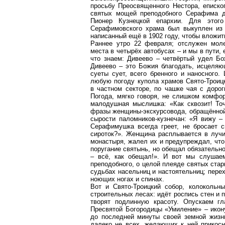
просьбу Преосвященного Нестора, епископ
святых мощей преподобного Серафима д
Пионер Кузнецкой епархии.
Для этого 
Серафимовского
храма был выкуплен из 
написанный ещё в 1902 году, чтобы вложит
Раннее утро 22 февраля; отслужен моле
места в четырёх автобусах – и мы в пути,
что знаем: Дивеево – четвёртый удел Бо
Дивеево – это Божия благодать, исцеляю
суеты сует, всего бренного и наносного
любую погоду купола храмов Свято-Троиц
в частном секторе, по чашке чая с доро
Погода, мягко говоря, не слишком комфор
малодушная мыслишка: «Как сквозит! То
фразы женщины-экскурсовода, обращённой
сырости
паломников-кузнечан
: «Я вижу –
Серафимушка
всегда греет, не бросает 
сироток?». Женщина расплывается в луч
монастыря, жалел их и предупреждал, что
поругание святынь, но обещал обязательно
– всё, как обещал!».
И вот мы слушаем
преподобного, о целой плеяде святых стар
судьбах
насельниц
и настоятельниц; перех
ноющих ногах и спинах.
Вот и Свято-Троицкий собор, колокольн
строительных лесах: идёт роспись стен и
творят подлинную красоту. Опускаем г
Пресвятой Богородицы «Умиление» – ико
до последней минуты своей земной жиз
далеко не всех, желающих к ней прикосн