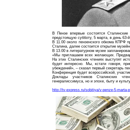
В Пензе впервые состоятся Сталинские 
предстоящую субботу, 5 марта, в день 63-
В 11.00 около пензенского обкома К
ПРФ п
Сталина, далее состоится открытие музейн
В 13.00 в литературном музее запланирова
«Мы приглашаем всех желающих. Предвари
На этих Сталинских чтениях выступят исто
будет интересно. Мы, кстати говоря, п
убеждений», – сказал первый секретарь п
Конференция будет всероссийской, участи
Доклады участников Сталинских чте
генералиссимуса, но и эпохе, быту и культ
http://tv-express.ru/sobitiya/v-penze-5-marta-p