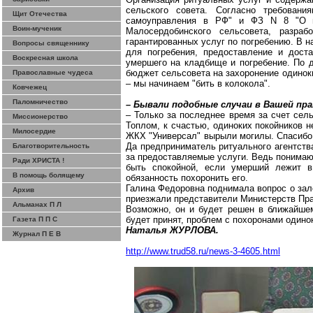
сельского совета. Согласно требован
Щит Отечества
самоуправления в РФ" и ФЗ N 8 "О по
Воин-мученик
Малосердобинского
сельсовета, разрабо
гарантированных услуг по погребению. В 
Вопросы священнику
для погребения, предоставление и дост
Воскресная школа
умершего на кладбище и погребение. По д
бюджет сельсовета на захоронение одинок
Православные чудеса
– мы начинаем "бить в колокола".
Ковчежец
Паломничество
– Бывали подобные случаи в Вашей пр
– Только за последнее время за счет сел
Миссионерство
Топлом
, к счастью, одиноких покойников 
Милосердие
ЖКХ "Универсал" вырыли могилы. Спасибо
Да предприниматель ритуального агентств
Благотворительность
за предоставляемые услуги. Ведь понимают
Ради ХРИСТА !
быть спокойной, если умерший лежит в
В помощь болящему
обязанность похоронить его.
Галина Федоровна поднимала вопрос о зало
Архив
приезжали представители Министе
рств Пр
Альманах П Л
Возможно, он и будет решен в ближайше
будет принят, проблем с похоронами одино
Газета П П С
Наталья ЖУРЛОВА.
Журнал П Е В
http://www.trud58.ru/news-3-4605.html