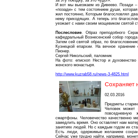
за эту поездку, за это чудо!».
И вот мы выезжаем
из
Дивеево. Позади –
«позади» с тем состоянием души, которая 
жил постоянно, Которым благословлял два 
нему приходящих. А теперь это благослов
уезжает с нами своим
мощевиком
святой с
Послесловие
. Образ преподобного Се
кафедральный Вознесенский собор города 
Затем сей святой образ, по благословени
Кузнецкой епархии. На вечное хранение
Пионер.
Сергей Никольский, паломник
На фото: епископ Нестор и духовенство
женского монастыря.
http://www.kuzrab58.ru/news-3-4825.html
Сохраняет 
02.03.2016
Предметы старин
Человек может 
повседневную 
смартфоны. Человечество качественно мен
замедлить время. Оно оставляет нам мате
занятиях людей. Но с каждым годом их ст
Есть люди, одержимые желанием сохрани
Сейчас уже трудно найти, например, моне