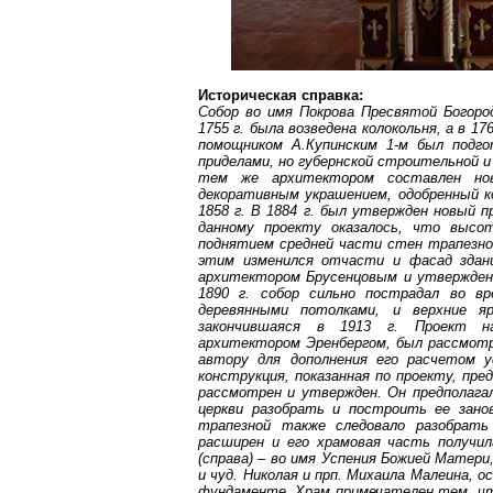
Историческая справка:
Собор во имя Покрова Пресвятой Богор
1755 г
. была возведена колокольня, а в
176
помощником
А.Купинским
1-м был подго
приделами, но губернской строительной и
тем
же архитектором составлен нов
декоративным украшением, одобренный 
1858 г
. В
1884 г
. был утвержден новый п
данному проекту оказалось, что высо
поднятием средней части стен трапезной
этим изменился отчасти и фасад здан
архитектором
Брусенцовым
и утвержден
1890 г
. собор сильно пострадал во в
деревянными потолками, и верхние я
закончившаяся в
1913 г
. Проект на
архитектором
Эренбергом
, был рассмот
автору для дополнения его расчетом у
конструкция, показанная по проекту, пр
рассмотрен и утвержден. Он предполага
церкви разобрать и построить ее зано
трапезной также следовало разобрат
расширен и его храмовая часть получил
(справа) – во имя Успения Божией Матер
и чуд. Николая и прп. Михаила Малеина, 
фундаменте. Храм примечателен тем, чт