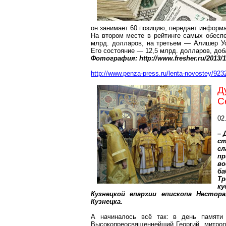
он занимает 60 позицию, передает информа
На втором месте в рейтинге самых обес
млрд. долларов, на третьем —
Алишер
У
Его состояние — 12,5 млрд. долларов, до
Фотография: http://www.fresher.ru/2013/10/
http://www.penza-press.ru/lenta-novostey/923
Д
С
02
– 
ст
сл
пр
в
ба
Т
ку
Кузнецкой епархии епископа Нестор
Кузнецка.
А начиналось всё так: в день памят
Высокопреосвященнейший Георгий, митро