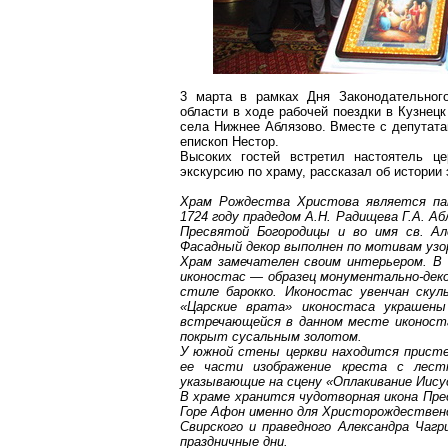
3 марта в рамках Дня Законодательного
области в ходе рабочей поездки в Кузнец
села
Нижнее
Аблязово
. Вместе с депутат
епископ Нестор.
Высоких гостей встретил настоятель ц
экскурсию по храму, рассказал об истории 
Храм Рождества Христова является па
1724 году прадедом А.Н. Радищева Г.А.
Аб
Пресвятой Богородицы и во имя св. Але
Фасадный декор выполнен по мотивам узор
Храм замечателен своим интерьером. В 
иконостас — образец монументально-деко
стиле барокко. Иконостас увенчан скул
«Царские врата» иконостаса украшены
встречающейся в данном месте иконоста
покрыт сусальным золотом.
У южной стены церкви находится
прист
ее части изображение креста с лестн
указывающие на сцену «
Оплакивание
Иису
В храме хранится чудотворная икона Пре
Горе Афон именно для
Христорождествен
Свирского и праведного Александра
Чагр
праздничные дни.