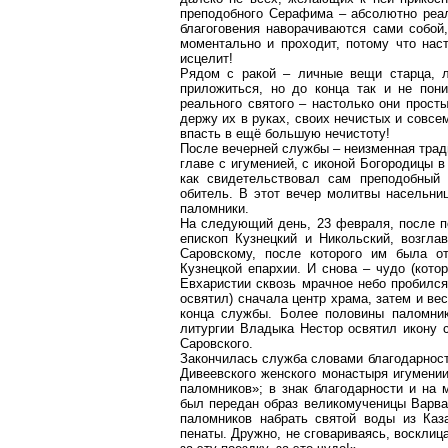
преподобного Серафима – абсолютно реал
благоговения наворачиваются сами собой,
моментально и проходит, потому что нас
исцелит!
Рядом с ракой – личные вещи старца,
приложиться, но до конца так и не пон
реального святого – настолько они прост
держу их в руках, своих нечистых и совсе
впасть в ещё большую нечистоту!
После вечерней службы – неизменная трад
главе с
игуменией
, с иконой Богородицы в
как свидетельствовал сам преподобный
обитель. В этот вечер молитвы
насельни
паломники.
На следующий день, 23 февраля, после
п
епископ Кузнецкий и Никольский, возгл
Саровскому
, после которого им была о
Кузнецкой епархии. И снова – чудо (кото
Евхаристии сквозь мрачное небо пробился
освятил) сначала центр храма, затем и вес
конца службы. Более половины паломни
литургии Владыка Нестор освятил икону 
Саровского
.
Закончилась служба словами благодарнос
Дивеевского
женского монастыря
игумени
паломников»; в знак благодарности и на
был передан образ великомученицы Варва
паломников набрать святой воды из Каз
пенаты. Дружно, не сговариваясь, восклиц