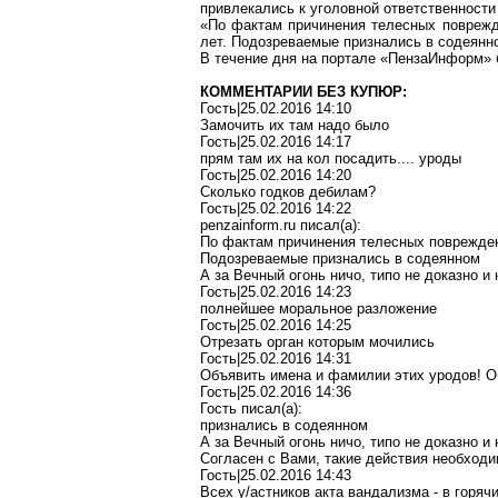
привлекались к уголовной ответственност
«По фактам причинения телесных поврежд
лет.
Подозреваемые
признались в содеянно
В течение дня на
портале
«
ПензаИнформ
»
КОММЕНТАРИИ БЕЗ КУПЮР:
Гость|25.02.2016 14:10
Замочить их там надо было
Гость|25.02.2016 14:17
прям там их на кол посадить
....
уроды
Гость|25.02.2016 14:20
Сколько годков
дебилам
?
Гость
|25.02.2016 14:22
penzainform.ru
писал
(a):
По фактам причинения телесных поврежден
Подозреваемые признались в содеянном
А за Вечный огонь
ничо
,
типо
не
доказно
и 
Гость|25.02.2016 14:23
полнейшее моральное разложение
Гость|25.02.2016 14:25
Отрезать
орган
которым мочились
Гость|25.02.2016 14:31
Объявить имена и фамилии этих
уродов
! 
Гость|25.02.2016 14:36
Гость писал(
a
):
признались в содеянном
А за Вечный огонь
ничо
,
типо
не
доказно
и 
Согласен с Вами, такие действия необходи
Гость|25.02.2016 14:43
Всех у/
астников
акта вандализма - в горяч