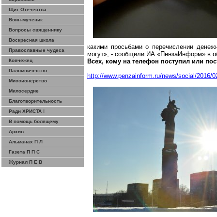
Щит Отечества
Воин-мученик
Вопросы священнику
Воскресная школа
какими просьбами о перечислении денеж
Православные чудеса
могут», - сообщили ИА «
ПензаИнформ
» в 
Ковчежец
Всех, кому на телефон поступил или по
Паломничество
http://www.penzainform.ru/news/social/2016/0
Миссионерство
Милосердие
Благотворительность
Ради ХРИСТА !
В помощь болящему
Архив
Альманах П Л
Газета П П С
Журнал П Е В