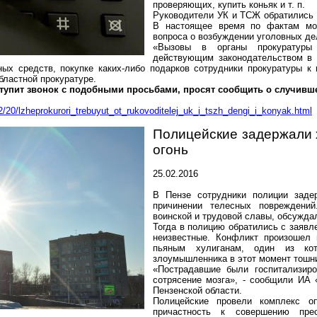
проверяющих, купить коньяк и т. п.
Руководители УК и ТСЖ обратились 
В настоящее время по фактам мош
вопроса о возбуждении уголовных де
«Вызовы в органы прокуратуры
действующим законодательством в 
ных средств, покупке каких-либо подарков сотрудники прокуратуры 
областной прокуратуре.
ступит звонок с подобными просьбами, просят сообщить о случив
2/20/lzheprokurori_trebuyut_ot_rukovoditelej_uk_i_tszh_dengi_i_konyak.html
Полицейские задержали 
огонь
25.02.2016
В Пензе сотрудники полиции зад
причинении телесных повреждений
воинской и трудовой славы, обсужда
Тогда в полицию обратились с заяв
неизвестные. Конфликт произошел 
пьяным хулиганам, один из ко
злоумышленника в этот момент тошни
«Пострадавшие были госпитализиро
сотрясение мозга», - сообщили ИА 
Пензенской области.
Полицейские провели комплекс
о
причастность к совершению пре