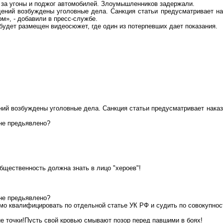
и за угоны и поджог автомобилей. Злоумышленников задержали.
ений возбуждены уголовные дела. Санкция статьи предусматривает на
м», - добавили в пресс-службе.
 будет размещен видеосюжет, где один из потерпевших дает показания.
ий возбуждены уголовные дела. Санкция статьи предусматривает наказа
не
предьявлено
?
Общественность должна знать в лицо "
хероев
"!
не
предьявлено
?
мо квалифицировать по отдельной статье УК РФ и судить по совокупнос
ие
точки
!П
усть
свой кровью смывают позор перед павшими в боях!