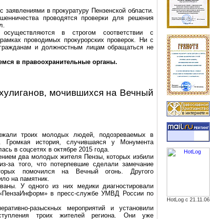
с заявлениями в прокуратуру Пензенской области.
енничества проводятся проверки для решения
л.
 осуществляются в строгом соответствии с
рамках проводимых прокурорских проверок. Ни с
к гражданам и должностным лицам обращаться не
шемся в правоохранительные органы.
хулиганов, мочившихся на Вечный
ержали
троих
молодых людей, подозреваемых в
. Громкая история, случившаяся у Монумента
лась в
соцсетях
в октябре 2015 года.
лением два молодых жителя Пензы, которых избили
из-за того, что потерпевшие сделали замечание
торых помочился на Вечный огонь. Другого
ло на памятник.
ваны. У одного из них медики диагностировали
«
ПензаИнформ
» в пресс-службе УМВД России по
HotLog с 21.11.06
перативно-разыскных
мероприятий и установили
ступления троих жителей региона. Они уже