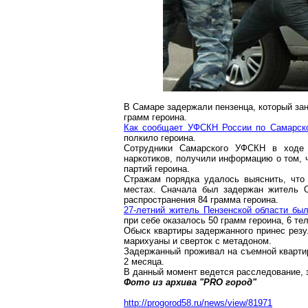
В Самаре задержали
пензенца
,
который
зан
грамм
героина.
Как сообщает УФСКН России по Самарско
полкило героина.
Сотрудники Самарского УФСКН в ходе о
наркотиков, получили информацию о том, 
партий героина.
Стражам порядка удалось выяснить, что
местах. Сначала был задержан житель О
распространения 84 грамма героина.
27-летний житель Пензенской области был
при себе оказалось
50 грамм
героина, 6 те
Обыск квартиры задержанного
принес рез
марихуаны и сверток с
метадоном
.
Задержанный
проживал на съемной кварти
2 месяца.
В данный момент ведется расследование, 
Фото из архива "PRO город"
http://progorod58.ru/news/view/81971