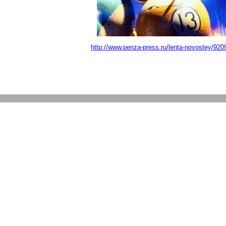
http://www.penza-press.ru/lenta-novostey/9209