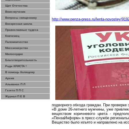
Щит Отечества
Воин-мученик
Вопросы священнику
http://www.penza-press.ru/lenta-novostey/919
Воскресная школа
Православные чудеса
Ковчежец
Паломничество
Миссионерство
Милосердие
Благотворительность
Ради ХРИСТА !
В помощь болящему
Архив
Альманах П Л
Газета П П С
Журнал П Е В
подворного обхода граждан. При проверке 
«В доме 26-летнего мужчины, уже привлек
веществом коричневого цвета - предпол
«
ПензаИнформ
» в пресс-службе регионал
Вещество было изъято и направлено на исс