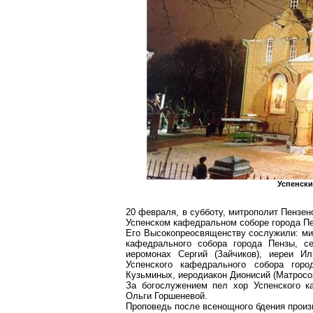
Успенски
20 февраля, в субботу, митрополит Пензе
Успенском кафедральном соборе города П
Его Высокопреосвященству сослужили: мит
кафедрального собора города Пензы, се
иеромонах Сергий (Зайчиков), иереи И
Успенского кафедрального собора горо
Кузьминых, иеродиакон Дионисий (Матросов
За богослужением пел хор Успенского к
Ольги Горшеневой.
Проповедь после всенощного бдения произ