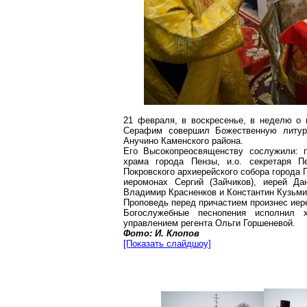
21 февраля, в воскресенье, в неделю о
Серафим совершил Божественную литур
Анучино Каменского района.
Его Высокопреосвященству сослужили: п
храма города Пензы, и.о. секретаря Пе
Покровского архиерейского собора города 
иеромонах Сергий (Зайчиков), иерей Да
Владимир Красненков и Константин Кузьми
Проповедь перед причастием произнес иер
Богослужебные песнопения исполнил 
управлением регента Ольги Горшеневой.
Фото: И. Клопов
[Показать слайдшоу]