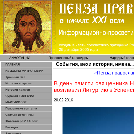
АННОТАЦИИ
Православный календарь
Народный кале
События, вехи истории, имена...
ГЛАВНАЯ
ИЗ ЖИЗНИ МИТРОПОЛИИ
«Пенза правосла
Тронный Зал
В день памяти священника 
История епархии
возглавил Литургию в Успенс
История храмов
Сурская ГОЛГОФА
20.02.2016
МАРТИРОЛОГ
Пензенские святыни
Святые источники
Фотогалерея"ХХ век"
Беседка
Зарисовки