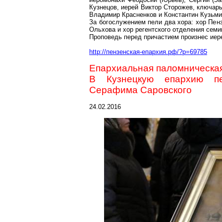
Кузнецов, иерей Виктор Сторожев, ключар
Владимир Красненков и Константин Кузьми
За богослужением пели два хора: хор Пен
Ольхова и хор регентского отделения сем
Проповедь перед причастием произнес иер
http://пензенская-епархия.рф/?p=69785
Епархиальная паломническая
В Кузнецкую епархию пе
Серафима Саровского
24.02.2016