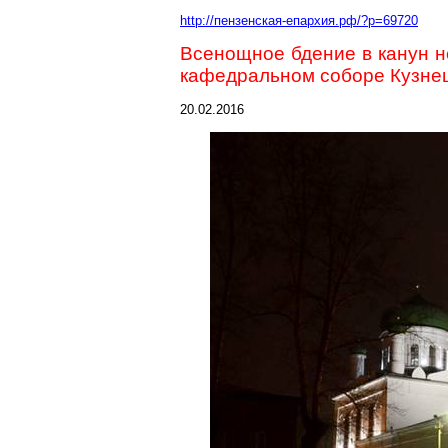
http://пензенская-епархия.рф/?p=69720
Всенощное бдение в канун н
кафедральном соборе Кузне
20.02.2016