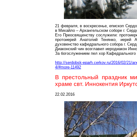
21 февраля, в воскресенье, епископ Серд
в Михайло – Архангельском соборе г. Серд
Его Преосвященству сослужили: протоиер
протоиерей Анатолий Тенянко, иерей 
духовенство кафедрального собора г. Серд
Диаконский чин возглавил иеродиакон Инно
За богослужением пел хор Кафедрального 
http://serdobsk-eparh.cerkov.ru/2016/02/21/a
4/#more-11492
В престольный праздник м
храме свт. Иннокентия Иркут
22.02.2016