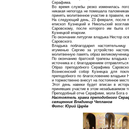
Серафима.
Во время службы резко изменилась пог
никакая непогода не помешала паломникам
принять молитвенное участие в правиле, 
На следующий день, 23 февраля, после 
епископ Кузнецкий и Никольский возгла
Саровскому, после которого им была о
Кузнецкой епархии.
По окончании литургии владыка Нестор ос
Саровского.
Владыка поблагодарил настоятельницу 
игуменью Сергию за устройство насто
молитвенную память образ великомучениц
По окончанию братской трапезы владыка 
источника и с благодарением отправляться
Образ преподобного Серафима Саровско
Вознесенский собор Кузнецка для пок
преподобного по благословению владыки Н
и торжественно внесут на постоянное мест
Этот день навеки будет вписан в истор
принявших участие в этом незабываемом т
Преподобный отче Серафиме, моли Бога о 
Настоятель храма преподобного Сераф
священник Владимир Чепланов
Фото: Юрий Царёв