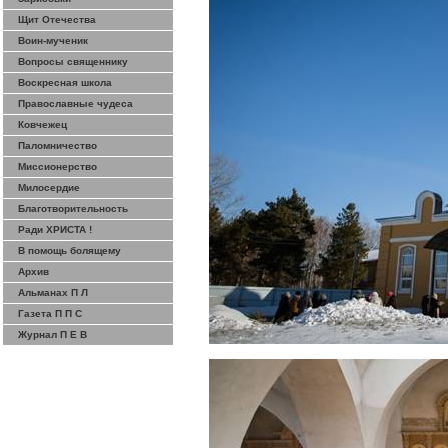
Щит Отечества
Воин-мученик
Вопросы священнику
Воскресная школа
Православные чудеса
Ковчежец
Паломничество
Миссионерство
Милосердие
Благотворительность
Ради ХРИСТА !
В помощь болящему
Архив
Альманах П Л
Газета П П С
Журнал П Е В