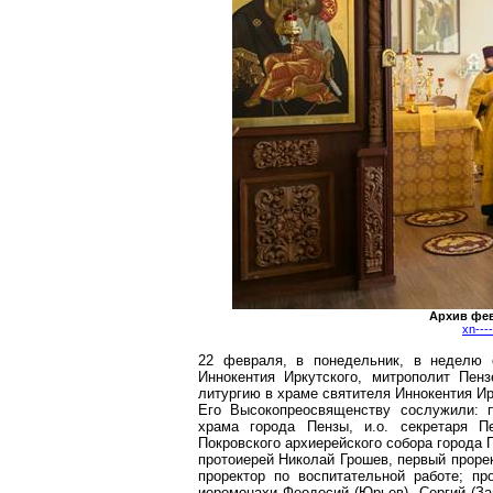
Архив фев
xn---
22 февраля, в понедельник, в неделю 
Иннокентия Иркутского, митрополит Пе
литургию в храме святителя Иннокентия Ир
Его Высокопреосвященству сослужили: п
храма города Пензы, и.о. секретаря Пе
Покровского архиерейского собора города 
протоиерей Николай Грошев, первый проре
проректор по воспитательной работе; пр
иеромонахи Феодосий (Юрьев), Сергий (За