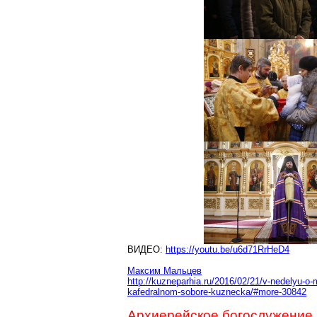
ВИДЕО:
https://youtu.be/u6d71RrHeD4
Максим Мальцев
http://kuzneparhia.ru/2016/02/21/v-nedelyu-o-
kafedralnom-sobore-kuznecka/#more-30842
Архиерейское богослужение 