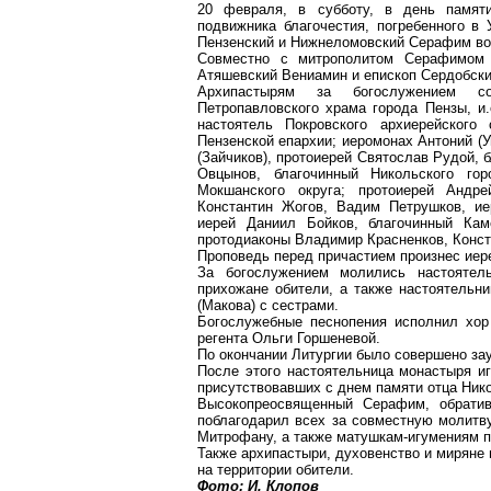
20 февраля, в субботу, в день памяти
подвижника благочестия, погребенного в
Пензенский и Нижнеломовский Серафим во
Совместно с митрополитом Серафимом 
Атяшевский Вениамин и епископ Сердобски
Архипастырям за богослужением со
Петропавловского храма города Пензы, и.
настоятель Покровского архиерейского
Пензенской епархии; иеромонах Антоний (
(Зайчиков), протоиерей Святослав Рудой, 
Овцынов, благочинный Никольского гор
Мокшанского округа; протоиерей Андр
Константин Жогов, Вадим Петрушков, ие
иерей Даниил Бойков, благочинный Кам
протодиаконы Владимир Красненков, Конст
Проповедь перед причастием произнес иер
За богослужением молились настоятел
прихожане обители, а также настоятельн
(Макова) с сестрами.
Богослужебные песнопения исполнил хор
регента Ольги Горшеневой.
По окончании Литургии было совершено за
После этого настоятельница монастыря и
присутствовавших с днем памяти отца Ник
Высокопреосвященный Серафим, обратив
поблагодарил всех за совместную молитву
Митрофану, а также матушкам-игумениям п
Также архипастыри, духовенство и миряне 
на территории обители.
Фото: И. Клопов