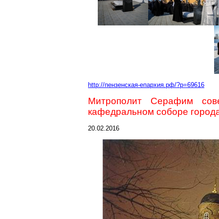
http://пензенская-епархия.рф/?p=69616
Митрополит Серафим сов
кафедральном соборе город
20.02.2016