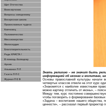
Щит Отечества
Воин-мученик
Вопросы священнику
Воскресная школа
Православные чудеса
Ковчежец
Паломничество
Миссионерство
Милосердие
Благотворительность
Ради ХРИСТА !
В помощь болящему
Архив
Альманах П Л
Знать религию – не значит быть рел
Газета П П С
информацией об иконах и молитвах, ш
Основы православной культуры начали в
Журнал П Е В
четвертых классов отвели на этот курс оди
«Знакомятся с наиболее известными право
можно картину отличить от иконы», – поя
Между тем, курс постоянно совершенствую
чтобы поговорить о формировании базовых
«Задача – воспитание нашего общества, 
ценности», – рассказал первый проректор 