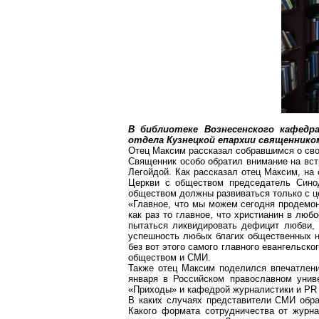
В библиотеке Вознесенского кафедр
отдела Кузнецкой епархии священник
Отец Максим рассказал
собравшимся
о сво
Священник особо обратил внимание на вс
Легойдой
. Как рассказал отец Максим, н
Церкви с обществом председатель Сино
обществом должны развиваться только с ц
«Главное, что мы можем сегодня продемо
как раз то главное, что христианин в лю
пытаться ликвидировать дефицит любви
успешность любых благих общественных н
без вот этого самого главного евангельск
обществом и СМИ.
Также отец Максим поделился впечатлен
января в Российском православном унив
«Приходы» и кафедрой журналистики и PR
В каких случаях представители СМИ обр
Какого формата сотрудничества от журн