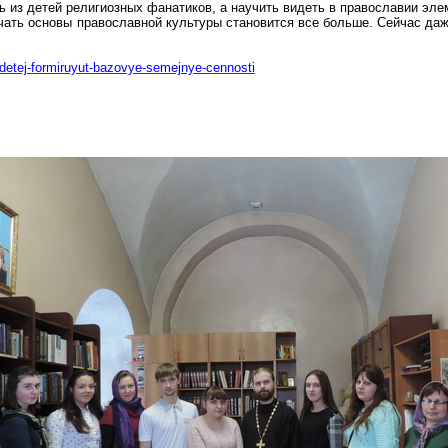
ть из детей религиозных фанатиков, а научить видеть в православии эл
ть основы православной культуры становится все больше. Сейчас даже 
u-detej-formiruyut-bazovye-semejnye-cennosti