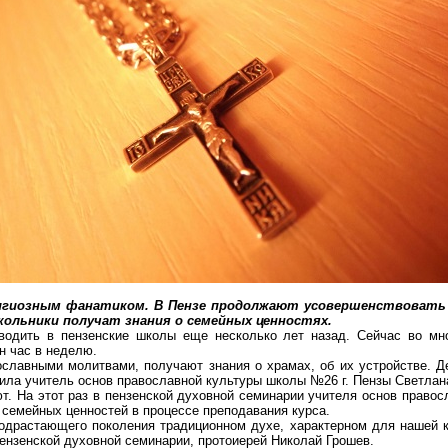
игиозным фанатиком. В Пензе продолжают усовершенствовать к
кольники получат знания о семейных ценностях.
водить в пензенские школы еще несколько лет назад. Сейчас во мн
н час в неделю.
славными молитвами, получают знания о храмах, об их устройстве. Дет
снила учитель основ православной культуры школы №26 г. Пензы Светла
т. На этот раз в пензенской духовной семинарии учителя основ право
 семейных ценностей в процессе преподавания курса.
подрастающего поколения традиционном
духе
, характерном для нашей 
пензенской духовной семинарии, протоиерей Николай Грошев.