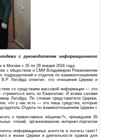
молодежи с руководителем информационного
в Москве с 25 по 28 января 2016 года.
ркви с обществом и СМИ Владимиром Романовичем
ых подразделений и отделов по взаимоотношениям
 В.Р.
Легойда
отметил, что отношения Церкви и
йствии со средствами массовой информации — это
 — стремиться жить по Евангелию. И всеми силами
димир
Легойда
. По словам представителя Церкви,
ное, что у нас есть — это лишь средства, которые
председатель Отдела по взаимоотношениям Церкви с
писать о православных общинах?», прошедшем 26
льных чтений, организованном
интернет-порталом
ленты информационных агентств и полосы газет?
ного в жизни Церкви и деятельности храмов для