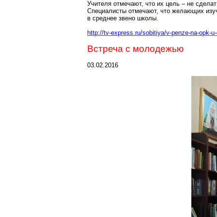
Учителя отмечают, что их цель – не сдела
Специалисты отмечают, что желающих изуча
в среднее звено школы.
http://tv-express.ru/sobitiya/v-penze-na-opk-
Встреча с молодежью
03.02.2016