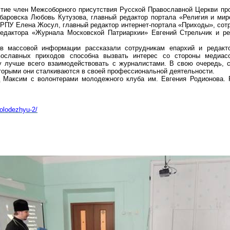
стие член
Межсоборного
присутствия Русской Православной Церкви пр
баровска Любовь Кутузова, главный редактор портала «Религия и ми
R РПУ Елена
Жосул
, главный редактор
интернет-портала
«Приходы», сотр
 редактора «Журнала Московской
Патриархии» Евгений
Стрельчик
и ре
в массовой информации рассказали сотрудникам епархий и редакто
вославных приходов способна вызвать интерес со стороны
медиас
ду лучше всего взаимодействовать с журналистами. В свою очередь, 
оторыми они сталкиваются в своей профессиональной деятельности.
ц Максим с волонтерами молодежного клуба им. Евгения Родионова. 
molodezhyu-2/