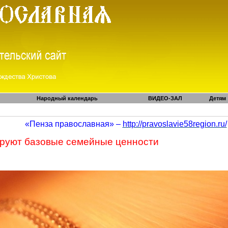
Народный календарь
ВИДЕО-ЗАЛ
Детям
«Пенза православная» –
http://pravoslavie58region.ru/
ируют базовые семейные ценности