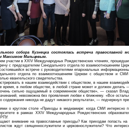
ального собора Кузнецка состоялась встреча православной 
ом Максимом Мальцевым.
ем участии в XXIV Международных Рождественских чтениях, прошедших 
тречу с председателем Синодального отдела по взаимоотношениям Це
а состоявшейся встрече с руководителями епархиальных информационн
дального отдела по взаимоотношениям Церкви с обществом и СМИ
елью евангельского свидетельства.
нстрировать в нашем взаимодействии с обществом, в нашем взаимоде
бое время, в любом обществе, в любой стране может и должен делать
, очень сильно ощущаемый в современном обществе», — сказал Вла
ачинаний, невозможна без проявления любви к
ближнему
. «Все осталь
ого содержания никогда не дадут никакого результата», — подчеркнул 
иями о круглом столе «Приходы в
медиамире
: когда СМИ интересно 
ерситете в рамках XXIV Международных Рождественских образовате
 РПУ.
ащают внимание на православные приходы? Как приходам попасть на 
алистов ждут священнослужители и церковнослужители? Что интерес