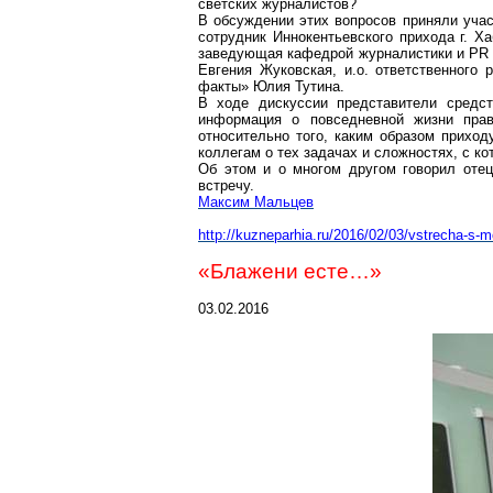
светских журналистов?
В обсуждении этих вопросов приняли уча
сотрудник
Иннокентьевского
прихода г. Ха
заведующая кафедрой журналистики и P
Евгения Жуковская, и.о. ответственного
факты» Юлия
Тутина
.
В ходе дискуссии представители средст
информация о повседневной жизни пра
относительно того, каким образом прихо
коллегам о тех задачах и сложностях, с к
Об этом и о многом другом говорил оте
встречу.
Максим Мальцев
http://kuzneparhia
.ru/2016/02/03/vstrecha-s-
«
Блажени
есте
…»
03.02.2016