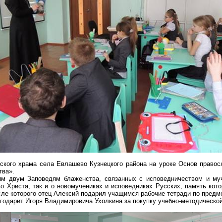
ского храма села Евлашево Кузнецкого района на
уроке
Основ правос
тва».
им двум Заповедям блаженства,
связанных
с
исповедничеством
и муч
о Христа, так и о
новомучениках
и исповедниках Русских, память кот
сле которого отец Алексий подарил учащимся рабочие тетради по предм
агодарит Игоря Владимировича
Ухолкина
за покупку учебно-методическо