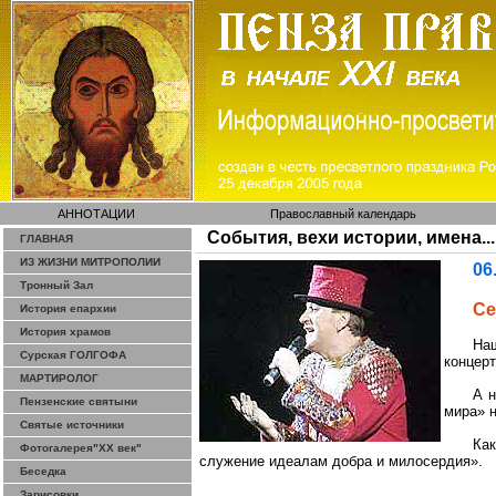
АННОТАЦИИ
Православный календарь
События, вехи истории, имена...
ГЛАВНАЯ
ИЗ ЖИЗНИ МИТРОПОЛИИ
06
Тронный Зал
С
История епархии
История храмов
На
Сурская ГОЛГОФА
концер
МАРТИРОЛОГ
А 
Пензенские святыни
мира» 
Святые источники
Ка
Фотогалерея"ХХ век"
служение идеалам добра и милосердия».
Беседка
Зарисовки