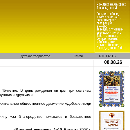
Детское творчество
Стихи
КОНТАКТЫ
08.08.26
46-летие. В день рождения он дал три сольных
с лучшими друзьями…
ворительное общественное движение «Добрые люди
кину
«за благородство помыслов и беззаветное
«Молодой ленинец», №10, 6 марта 2007 г.