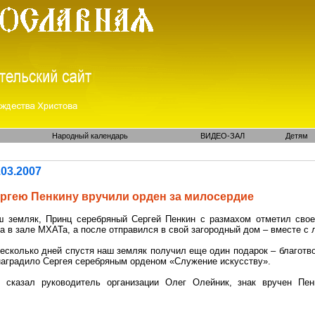
Народный календарь
ВИДЕО-ЗАЛ
Детям
.03.2007
ергею
Пенкину
вручили орден за милосердие
ш земляк, Принц серебряный Сергей
Пенкин
с размахом отметил
свое
та в зале МХАТа, а после отправился в свой загородный дом – вместе 
несколько дней спустя наш земляк получил еще один подарок – благот
наградило Сергея серебряным орденом «Служение искусству».
к сказал руководитель организации Олег Олейник, знак вручен
Пен