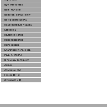
Щит Отечества
Воин-мученик
Вопросы священнику
Воскресная школа
Православные чудеса
Ковчежец
Паломничество
Миссионерство
Милосердие
Благотворительность
Ради ХРИСТА !
В помощь болящему
Архив
Альманах П Л
Газета П П С
Журнал П Е В