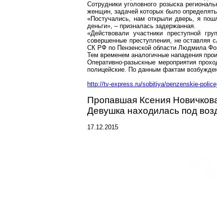
Сотрудники уголовного розыска региональ
женщин, задачей которых было определять 
«Постучались, нам открыли дверь, я пошл
деньги», – призналась задержанная.
«Действовали участники преступной гр
совершенные преступления, не оставляя 
СК РФ по Пензенской области Людмила Фо
Тем временем аналогичные нападения прои
Оперативно-разыскные
мероприятия проход
полицейские. По данным фактам возбужде
http://tv-express.ru/sobitiya/penzenskie-police
Пропавшая Ксения
Новичков
Девушка находилась под воз
17.12.2015