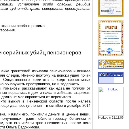
ствиях установлен особо опасный рецидив
твам суд отнёс факт совершения преступления
 колонии особого режима.
творения.
и серийных убийц пенсионеров
шайка грабителей избивала пенсионеров и лишала
вляя следов. Именно поэтому на поиски ушел почти
м Следственного комитета в ходе кропотливых
о обнаружить преступников, но и задержать.
ы Романовы рассказывают, как едва не погибли от
тные ворвались в дом и начали избивать стариков.
долго не мог оправиться от пережитого.
 кто выжил в Пензенской области после налета
 еще два преступления – в октябре и декабре 2014
ка, избили его, похитили деньги и ценные вещи.
HotLog с 21.11.06
полученных травм, облили террасу бензином и
м, что его избили трое неизвестных, после чего
сти Ольга Евдокимова.