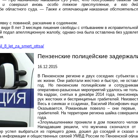
и совершил вновь особо тяжкое преступление, в его дей
бе областного суда. —
Также к отягчающим наказание обстоятельс
явку с повинной, раскаяние в
содеянном
.
 виде 8 лет 3 месяцев лишения свободы с отбыванием в исправительной
й подал апелляционную жалобу, однако она была оставлена без удовле
ря.
hil_8_let_za_smert_ottsa/
Пензенские полицейские задержал
16.12.2015
В Пензенском регионе и двух соседних субъектах 
их жизни. Они работали жестоко и быстро, не оста
год. Но пензенским полицейским и сотрудника
оперативно-разыскных
мероприятий удалось не тольк
На кадрах, снятых в декабре 2014 года, пенсионер
рук жестоких и беспринципных грабителей. Неизвес
Весь в синяках и ссадинах, Василий Иосифович еще 
Оказывается, Романовым повезло – они первые,
грабителей. На территории региона шайка совершила
года.
«Злоумышленники проникли в дом пожилого челове
Нападавшие
решили, что мужчина скончался от 
ер успел выбраться из горящего дома, дошел до соседей и сказал и
ла информации и общественных связей УМВД России по Пензенской обла