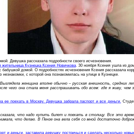
мой. Девушка рассказала подробности своего исчезновения.
я жительница Кузнецка Ксения
Новичкова
. 30 ноября Ксения ушла из до
с бабушкой домой. О подробностях исчезновения Ксения рассказала корр
 незнакомки, с которой она познакомилась на улице в Кузнецке.
. Выглядела женщина вполне обычно – русская внешность,
средних
лет
после чего она стала меня расспрашивать обо всем: где я живу, чем
 ее поехать в Москву. Девушка забрала паспорт и все деньги.
Студен
сказала, что надо купить билет и поехать в столицу. Все это врем
имала, что делаю. В Пензе она вела себя со мной достаточно доброж
орт и деньги, заставила девушку постричься и сделать несколько новы