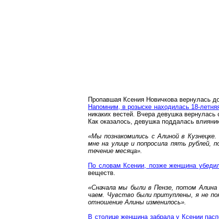
Пропавшая Ксения
Новичкова
вернулась до
Напомним, в розыске находилась 18-летня
никаких вестей. Вчера девушка вернулась 
Как оказалось, девушка поддалась влиянию
«Мы познакомились с Алиной в Кузнецке
мне на улице и попросила пять рублей, 
течение месяца».
По словам Ксении, позже женщина убедила
веществ.
«Сначала мы были в Пензе, потом Алина 
чаем. Чувство были притуплены, я не пон
отношение Алины изменилось».
В столице женщина забрала у Ксении пасп