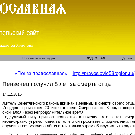
Народный календарь
ВИДЕО-ЗАЛ
Детям
«Пенза православная» –
http://pravoslavie58region.ru/
Пензенец получил 8 лет за смерть отца
14.12.2015
Житель
Земетчинского
района признан виновным в смерти своего отца.
Инцидент произошел 20 июня в селе
Смирновское
. В ходе ссоры
скончался через непродолжительное время.
Подсудимый вину признал полностью и пояснил, что в тот вечер
неоднократно упрекал сына за то, что он проживает с родителями, го
случившегося мужчина лёг спать и только утром обнаружил, что родст
— При назначении наказания суд учёл, что подсудимый дважды б