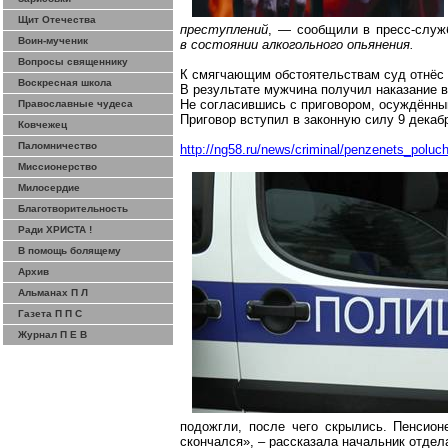
Щит Отечества
преступлений
, — сообщили в пресс-служ
Воин-мученик
в состоянии алкогольного опьянения.
Вопросы священнику
К смягчающим обстоятельствам суд отнёс 
Воскресная школа
В результате мужчина получил наказание в
Не согласившись с приговором, осуждённы
Православные чудеса
Приговор вступил в законную силу 9 декаб
Ковчежец
Паломничество
http://ng58.ru/news/criminal/penzenets_poluc
Миссионерство
Милосердие
Благотворительность
Ради ХРИСТА !
В помощь болящему
Архив
Альманах П Л
Газета П П С
Журнал П Е В
подожгли, после чего скрылись. Пенсион
скончался», – рассказала начальник отде