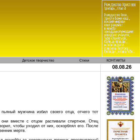
Детское творчество
Стихи
КОНТАКТЫ
08.08.26
 пьяный мужчина избил своего отца, отчего тот
 они вместе с отцом распивали спиртное. Отец
ворил, чтобы уходил от них, оскорблял его. После
венник мертв.
ыл осуждён за совершение тяжких преступлений