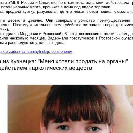
ного УМВД России и Следственного комитета выяснили: действовала г
потенциальных жертв, проникая в дома под видом торговок.
а, продала куртку, разузнала, где что лежит, потом пошла, сказала 
уппы дерзко и цинично. Они совершали убийство преимущественно 
следов. Поэтому длительное время убийства оставались нераскрытыми
мина.
сходили в Мордовии и Рязанской области, пензенские сыщики взаимодей
или несколько месяцев. Задержали преступников в Ростовской област
ны и расследуются уголовные дела.
jskie-zaderzhali-serijnyh-ubijc-pensionerov
а
из Кузнецка: "Меня хотели продать на органы"
действием наркотических веществ